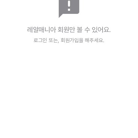
announcement
레알매니아 회원만 볼 수 있어요.
로그인
또는,
회원가입
을 해주세요.