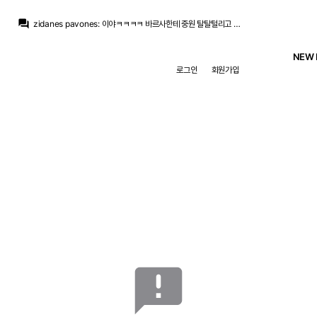
Iker_Casillas
:
바르샤가 우리만큼 여유있진않은데 쟤넨 몇 번이나 도박을 했던 애들이니..
question_answer
zidanes pavones
:
이야ㅋㅋㅋㅋ 바르사한테 중원 탈탈털리고 또 엘클전패 보이네ㅋㅋㅋㅋ
Iker_Casillas
:
딱히 데려올 적극성은 크게 없고 올려면 와라 배짱부리다가 다른데 가는
Iker_Casillas
:
요로랑 폰지때랑 비슷한거죠,, 우리가 갑 아님? 배짱부리다
NEW 
Jude Bellingham
:
레알만 바라보며 기다려줄거라 생각한거죠
로그인
회원가입
Jude Bellingham
:
어차피 로드리한테 큰돈 안쓰려고 천천히 느긋하게 진행하려 했더군요
Iker_Casillas
:
레알 관련 채널에선 죄다 로드리 데려오라고 시위중이죠.. 자업자득
Iker_Casillas
:
인스타뿐 아니라 유튜브 트위터
San Iker
:
댓글들은 하나 같이 전부 로드리 타령 중
San Iker
:
이러고 있네요
Iker_Casillas
:
바르샤가 우리만큼 여유있진않은데 쟤넨 몇 번이나 도박을 했던 애들이니..
announcement