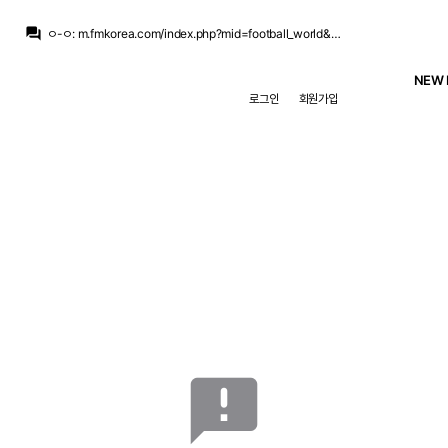
ㅇ-ㅇ
:
치인다… 외모 물올랐어
question_answer
ㅇ-ㅇ
:
m.fmkorea.com/index.php?mid=football_world&category=233499071&document_srl=10190273886
뉴스봇
:
The Athletic) 축구 최악의 이적 논란 톱10
닥터 둠
:
농담 중에 놀란이 어벤져스 찍으면 마크 러팔로가 몸무게 200킬로 넘을때까지 영화 안 찍을거라고...
NEW 
닥터 둠
:
m.fmkorea.com/best/10189536467
로그인
회원가입
떼오
:
풀컨디션이면 기대되긴함
떼오
:
무리뉴 얘기로는 베실바 신체상태 낮은 상태로 출전한거라던데
떼오
:
갈릴 수 밖에 없는듯..
닥터 둠
:
기자: 브뉴데 쿠키 영상에 대해서 알고 있는 것 있습니까? / 가필드: 몰루?
라그
:
특별히 부상 이슈만 없다면 갈릴 수 밖에 없을 듯
ㅇ-ㅇ
:
치인다… 외모 물올랐어
announcement