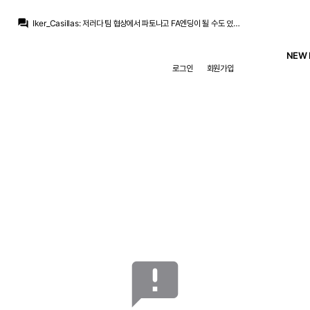
zidanes pavones
:
이번 영입 개인적으로 쿠쿠렐라, 아스피빼고는 굳이 얘였어야했나? 싶은 영입뿐이네요
question_answer
Iker_Casillas
:
저러다 팀 협상에서 파토나고 FA엔딩이 될 수도 있고요
Iker_Casillas
:
바르샤가 우리만큼 여유있진않은데 쟤넨 몇 번이나 도박을 했던 애들이니..
zidanes pavones
:
이야ㅋㅋㅋㅋ 바르사한테 중원 탈탈털리고 또 엘클전패 보이네ㅋㅋㅋㅋ
NEW 
Iker_Casillas
:
딱히 데려올 적극성은 크게 없고 올려면 와라 배짱부리다가 다른데 가는
로그인
회원가입
Iker_Casillas
:
요로랑 폰지때랑 비슷한거죠,, 우리가 갑 아님? 배짱부리다
Jude Bellingham
:
레알만 바라보며 기다려줄거라 생각한거죠
Jude Bellingham
:
어차피 로드리한테 큰돈 안쓰려고 천천히 느긋하게 진행하려 했더군요
Iker_Casillas
:
레알 관련 채널에선 죄다 로드리 데려오라고 시위중이죠.. 자업자득
Iker_Casillas
:
인스타뿐 아니라 유튜브 트위터
zidanes pavones
:
이번 영입 개인적으로 쿠쿠렐라, 아스피빼고는 굳이 얘였어야했나? 싶은 영입뿐이네요
announcement