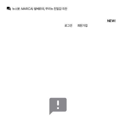
흰둥이
:
발베르데는 무리뉴한테 헌신하는 게 뽕 맞은 거 아님? ㅋㅋ 그래도 중원에선 걔가 제일 낫긴 함
question_answer
뉴스봇
:
MARCA) 발베르데, 무리뉴 친밀감 극찬
ㅇ-ㅇ
:
비니는 주급도둑이었고
ㅇ-ㅇ
:
귈레르 계속 핵심이던데 쓸 곳이 없네
NEW 
흰둥이
:
ㅇㅇ 귈레르 계속 노리는 거 맞지 ㅋㅋ 근데 페네르바체가 쉽게 안 줄 듯
로그인
회원가입
뉴스봇
:
MARCA) 레알, 귈레르 포기 못 한다
뉴스봇
:
MARCA) 무리뉴, 베르나르두 데뷔전 평가
뉴스봇
:
COPE) 카를로스 에스피, 데뷔골 소감 밝혀
뉴스봇
:
공홈) 부다페스트 원정 1-2 승리
뉴스봇
:
공홈) 무리뉴, 전반 지배력에 만족감
흰둥이
:
발베르데는 무리뉴한테 헌신하는 게 뽕 맞은 거 아님? ㅋㅋ 그래도 중원에선 걔가 제일 낫긴 함
announcement