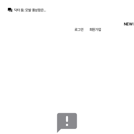
흰둥이
:
ㅋㅋㅋ 그건 펩이 확실히 이기긴 하지 ㅋㅋ
question_answer
닥터 둠
:
모발 풍성함은...
마르코 로이스
:
현대 감독 중 대중과 평단의 지지를 받는 감독들
마르코 로이스
:
챗지피티 왈 “놀란과 펩 과르디올라는 매우 닮아있음”
NEW 
닥터 둠
:
레이커스는 CBA 협약 위반이라 판단해 거절
로그인
회원가입
닥터 둠
:
카와이가 19년 FA때 레이커스에 요구한 특혜들: 전용기 이용 권한, 무상 주택 제공, 경기 외적인 보장 수익, 그리고 구단 지분 제공 요구
닥터 둠
:
임마야 닉값할려고 둠맘 한거다...
흰둥이
:
ㅋㅋ 둠프리스 팬이었구나.. 근데 진짜 레알 오면 빌드업 때문에 힘들어할듯
닥터 둠
:
둠맘하기 참 힘드네요...
뉴스봇
:
The Athletic) 무리뉴, 넷플릭스 다큐로 복귀
흰둥이
:
ㅋㅋㅋ 그건 펩이 확실히 이기긴 하지 ㅋㅋ
announcement