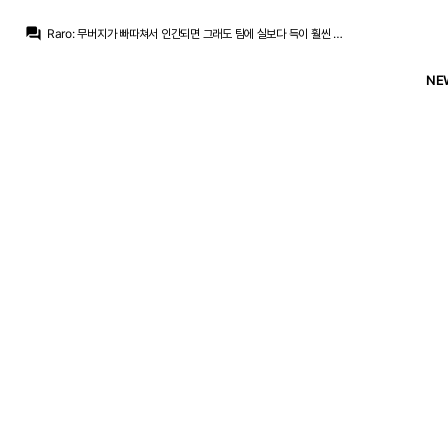
Pio
:
로드리 돌아와
question_answer
Raro
:
무버지가 빠따쳐서 인간되면 그래도 팀에 실보다 득이 훨씬 많을텐데 그게 될지..
아자차타
:
6년이면 사실상 종신계약인데 ㅋㅋㅋㅋ
호천
:
비니같은 걸 계속 봐야되나
NE
호천
:
이제 레알 팬질도 힘들어지네요
아자차타
:
레비가 될것인가 알라바가 될것인가
트레블마드리드
:
바르샤팬들은 겹경사라네요 비니종신(ㅋ) 로드리 하이재킹
트레블마드리드
:
근데 벨링엄 활약할려면 음비랑 같이 뛰면 안되는거 아닌가요? ㅋㅋㅋ
트레블마드리드
:
안그래도 비니 재계약해서 기분이 더러운데 로드리 바르사가면 아오
모하니
:
돈쓰기 싫으면 밀란 라비오/ 인테르 찰하놀루 이런애들이라도 노려보지. 와튼은 부상이력이 말년 로드리급이던데
Pio
:
로드리 돌아와