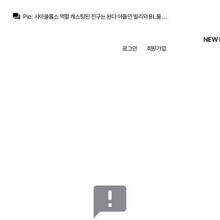
Pio
:
그래서 실제로 빌리의 남친 역할에 캐스팅되길 바라고 있었는데 이렇게 합류해서 좀 묘하긴 합니다.
question_answer
Pio
:
사이클롭스 역할 캐스팅된 친구는 완다 아들인 빌리와 BL물 찍던 양성애자 배우..
Jude Bellingham
:
벨링엄, 추멘은 수요일 복귀네
닥터 둠
:
닥스가 원작에서도 독자적으로 둠이랑 불편한 동행을 하긴 했고, 영화에서는 공리주의자라 둠이랑 손 잡아도 이상할건 없을터이니...
NEW 
아자차타
:
코나테야 너는 사실상 월드컵가서 직관하다온건데 더빨리왔어야하는거아니냐
로그인
회원가입
닥터 둠
:
홀랜드 키 차이 가릴라고 용 쓴 티가 좀 나긴 했...
no6Redondo
:
합은 더 맞을듯
no6Redondo
:
젠데야 키가커서
떼오
:
코나테 합류
떼오
:
pbs.twimg.com/media/HPWU02TbsAEalTQ?format=jpg&name=small
Pio
:
그래서 실제로 빌리의 남친 역할에 캐스팅되길 바라고 있었는데 이렇게 합류해서 좀 묘하긴 합니다.
announcement