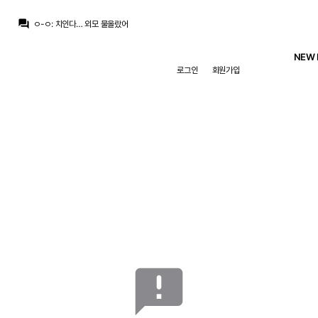
챔스3연패
:
와 ㄷㄷ 마지막 컷백 내주는거까지
question_answer
ㅇ-ㅇ
:
치인다… 외모 물올랐어
ㅇ-ㅇ
:
m.fmkorea.com/index.php?mid=football_world&category=233499071&document_srl=10190273886
뉴스봇
:
The Athletic) 축구 최악의 이적 논란 톱10
NEW 
닥터 둠
:
농담 중에 놀란이 어벤져스 찍으면 마크 러팔로가 몸무게 200킬로 넘을때까지 영화 안 찍을거라고...
로그인
회원가입
닥터 둠
:
m.fmkorea.com/best/10189536467
떼오
:
풀컨디션이면 기대되긴함
떼오
:
무리뉴 얘기로는 베실바 신체상태 낮은 상태로 출전한거라던데
떼오
:
갈릴 수 밖에 없는듯..
닥터 둠
:
기자: 브뉴데 쿠키 영상에 대해서 알고 있는 것 있습니까? / 가필드: 몰루?
챔스3연패
:
와 ㄷㄷ 마지막 컷백 내주는거까지
announcement