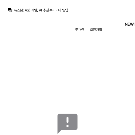
No.5_Zidane
:
수비멘디는 로드리보다도 현실성이 없는데 ㅋㅋㅋ
question_answer
뉴스봇
:
AS) 레알, AI 추천 수비미디 영입
뉴스봇
:
MARCA) 레알, 부다페스트서 푸슈카시 추모
흰둥이
:
ㅋㅋㅋ 브뉴데 이게 17위임? 겨울왕국2랑 거의 비슷하다고?? 그냥 제정신이 아닌듯 ㅋㅋ
NEW 
닥터 둠
:
m.fmkorea.com/best/10188761277
로그인
회원가입
닥터 둠
:
공식적으로 집계되면 17위 겨울 왕국 2(14.53억) 바로 밑
닥터 둠
:
브뉴데 흥행 에오울 컷
맥킨
:
유니폼 고민이네요 홈 어웨이 써드 다 예뻐서
맥킨
:
이번 시즌
닥터 둠
:
추멘은 그래도 센터백(?)이니까 그러려니 하는데
No.5_Zidane
:
수비멘디는 로드리보다도 현실성이 없는데 ㅋㅋㅋ
announcement