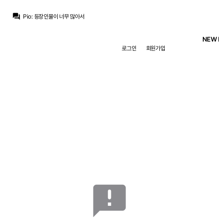
Pio
:
펭귄에 조커에..
question_answer
Pio
:
등장인물이 너무 많아서
Pio
:
하비 덴트가 아니면 맡을 역할이 없을텐데
ㅇ-ㅇ
:
귈러 피지컬 겁나 좋아졈ㅅ던데
NEW 
마르코 로이스
:
벨추발 돌려보다가 영 안되면 베실바 들어갈 가능성이 높을거 같네요
로그인
회원가입
Pio
:
영입 안하면 너밖에 없다
Pio
:
귈러야 피지컬 좀 키워라
Only one
:
놀드 이번에 월드컵도안갔겠다 잘좀하자...
마르코 로이스
:
챗지피티 왈 “벨추발 잘 돌아가려면 디오망데와 트렌트가 핵심”
BLACKBOX
:
내 로드리 내놔
Pio
:
펭귄에 조커에..
announcement