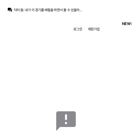
닥터 둠
:
아스) 이번 시즌 투볼 베-추 ㅅㄱ
question_answer
닥터 둠
:
내가 이 경기를 배필을 하면서 볼 수 있을까...
M.Salgado
:
play.realmadrid.com/live/237284
닥터 둠
:
옌스는 어깨 수술
NEW 
닥터 둠
:
www.fmkorea.com/best/10188664027
로그인
회원가입
닥터 둠
:
물론 DCU도 망한다고 해서 잭 스나가 그리울거 같지는 않...
닥터 둠
:
맞다, 잭은 Z지...
닥터 둠
:
두 J씨들이 같은 실수를 반복한다는게...
닥터 둠
:
DC는 그걸 2번이나 못하고 있는게 맞나 싶어요
닥터 둠
:
그래도 대중에게 어필이 되는게, 새로운 캐릭터로 우리가 익숙한 시리즈 물의 느낌인건데
닥터 둠
:
아스) 이번 시즌 투볼 베-추 ㅅㄱ
announcement