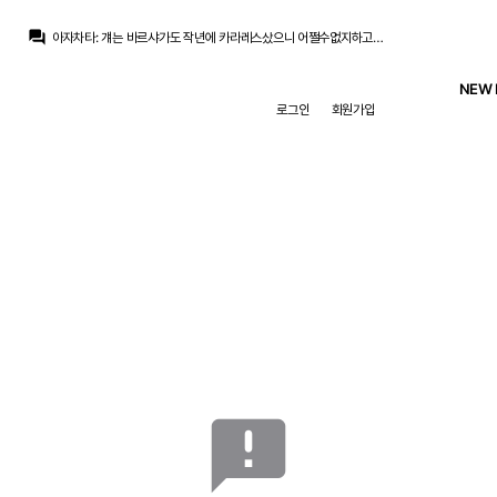
Inaki
:
로드리가 핵심인데
question_answer
아자차타
:
걔는 바르샤가도 작년에 카라레스샀으니 어쩔수없지하고 체념한 사람이 절반은 됐을테니
La Decimoquinta
:
요비치랑 같이 언급될 그런 케이스는 아니라는거죠. 요비치는 축구만 못한게 아니라 멘탈, 사생활도 문제였어요
아자차타
:
까놓고 로드리영입하고 지금 쿠쿠로 줄다리기했으면 보드진이 지금처럼 욕먹진않을걸요.
NEW 
ㅇ-ㅇ
:
못하니까 못뛰죠
로그인
회원가입
ㅇ-ㅇ
:
17:1 전설 찍으셔놓고
La Decimoquinta
:
그리고 엔드릭은 저기 끼긴 좀 뭐한게 애초에 별로 뛰지도 못하기도 했어요
ㅇ-ㅇ
:
어제 그렇게 타 회원들이 말했는데
ㅇ-ㅇ
:
그렇게 안느껴지는 게 문제죠
La Decimoquinta
:
뭐 요비치, 엔드릭처럼 될수도 있겠죠. 그런 가능성을 배제한적은 없습니다.
Inaki
:
로드리가 핵심인데
announcement