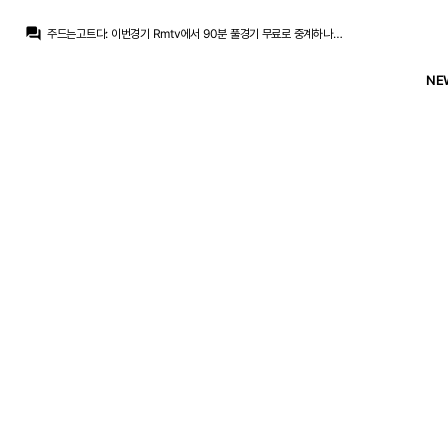
닥터 둠
:
www.fmkorea.com/best/10184918827
question_answer
주드는고트다
:
이번경기 Rmtv에서 90분 풀경기 무료로 중계하나요 전에는 전반만 중계하길래…
ㅇ-ㅇ
:
엔드릭 왜 출전하냐… 에스피 냅두고
흰둥이
:
ㅋㅋ 둠 형 배필보다 레알 경기가 더 재밌을 거 같은데 ㅋㅋ
NE
닥터 둠
:
아 출전하기 싫은데...
M.Salgado
:
루닌; 둠, 조안, 리바스, 카레; 발, 빙; 브라힘, 귈레르, 시리아; 엔드릭.
뉴스봇
:
SER) 마스탄투오노, 피오렌티나 임대 확정
닥터 둠
:
아스) 이번 시즌 투볼 베-추 ㅅㄱ
닥터 둠
:
내가 이 경기를 배필을 하면서 볼 수 있을까...
M.Salgado
:
play.realmadrid.com/live/237284
닥터 둠
:
www.fmkorea.com/best/10184918827