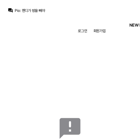
ㅇ-ㅇ
:
엔듹 나가면 디오망데 9번일듯
question_answer
Pio
:
멘디가 방을 빼야
마르코 로이스
:
비니 남고 디오망데도 오고 에스피도 있는 마당에 뛸 자리가 없음
마르코 로이스
:
엔드릭은 임대 갈거 같은데요
NEW 
마르코 로이스
:
호구야 새로운 친구 오는데 11번 줄 생각 없니? 없겠지
로그인
회원가입
모하니
:
마리아노가 7번 달고있는 정도 아니면 등번호 뺐어서 주진 않죠 ㅋ
마르코 로이스
:
안되겠죠
Pio
:
에스피가 25번 받고
마르코 로이스
:
트렌트가 2번 달고 쿠쿠레야가 12번 4번 바스토니 이렇게 갔으면 하는데
Pio
:
이렇게 되지 않으려나요
ㅇ-ㅇ
:
엔듹 나가면 디오망데 9번일듯
announcement