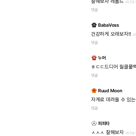
잘해보자
레놀드
453일
댓글
BabaVoss
건강하게
오래보자!!
4
댓글
누머
ㅎㄷㄷ드디어
월클풀
댓글
Ruud Moon
자계로
데려올
수
있는
댓글
피피타
ㅅㅅㅅ
잘해보자
453일