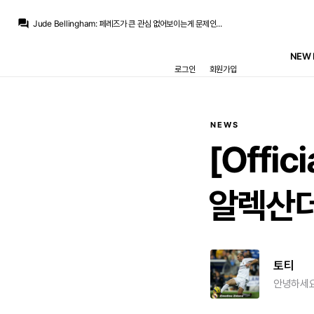
흰둥이
:
ㅋㅋ 페레즈 이번엔 진짜 관심 없어보이긴 함. 벵여르 영입할 돈도 안 쓰고 싶어하는 느낌임.
question_answer
Jude Bellingham
:
페레즈가 큰 관심 없어보이는게 문제인...
닥터 둠
:
/chat_images/20260807_021415_6a74c0e759180.jpg
닥터 둠
:
데드라인) 사이클롭스역으로 킷 코너 캐스팅
NEW 
Jude Bellingham
:
맨시티 요구를 바르샤가 맞춰주길 힘들거라 마지막 기회는 있다고 보는데
로그인
회원가입
no6Redondo
:
올시즌 끝나고 퇴임압박 들어올거라고 봅니다
no6Redondo
:
벨추발 계속 봐야한다는게
no6Redondo
:
무관도 뭐 다상관없는데
M.Salgado
:
비니 연봉협상에도 구단이 마음에 둔 상한선이 있었듯이, 서른살 부상잦은 뛰어난 선수 영입하는거에도 구단이 마음에 둔 선이 있겠죠
no6Redondo
:
리그는 한 오연패할듯하고
NEWS
흰둥이
:
ㅋㅋ 페레즈 이번엔 진짜 관심 없어보이긴 함. 벵여르 영입할 돈도 안 쓰고 싶어하는 느낌임.
[Offici
알렉산
토티
안녕하세요