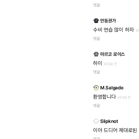
댓글
안동권가
수비
연습
많이
하자
4
댓글
마르코 로이스
하이
453일 전
댓글
M.Salgado
환영합니다
453일 전
댓글
Slipknot
이야
드디어
제대로된
댓글