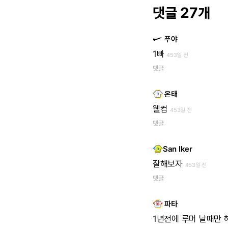
댓글 27개
푸야
1빠
453일 전
댓글
온태
웰컴
453일 전
댓글
San Iker
잘해보자
453일 전
댓글
파타
1년전에
루머
날때만