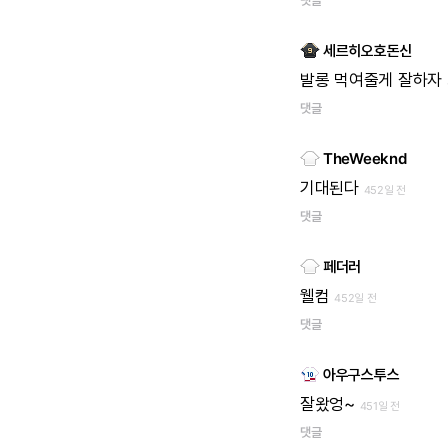
세르히오호돈신
발롱
먹여줄게
잘하자
댓글
TheWeeknd
기대된다
452일 전
댓글
페더러
웰컴
452일 전
댓글
아우구스투스
잘왔엉~
451일 전
댓글