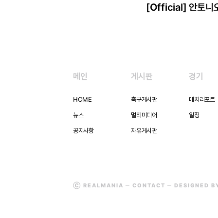
[Official] 안토
메인
게시판
경기
HOME
축구게시판
매치리포트
뉴스
멀티미디어
일정
공지사항
자유게시판
Ⓒ REALMANIA ─
CONTACT
─ DESIGNED 