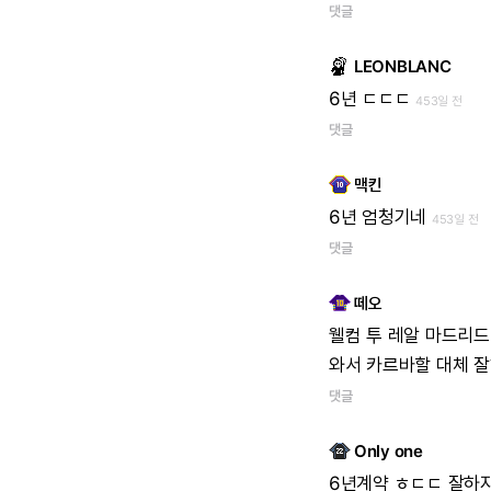
댓글
LEONBLANC
6년
ㄷㄷㄷ
453일 전
댓글
맥킨
6년
엄청기네
453일 전
댓글
떼오
웰컴
투
레알
마드리드
와서
카르바할
대체
잘
댓글
Only one
6년계약
ㅎㄷㄷ
잘하