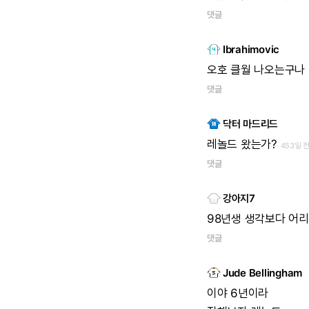
댓글
Ibrahimovic
오호
클월
나오는구나
댓글
닥터 마드리드
레놀드
왔는가?
453일 
댓글
강아지7
98년생
생각보다
어리
댓글
Jude Bellingham
이야
6년이라