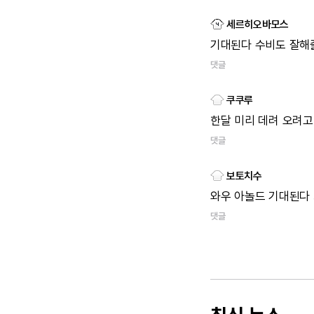
세르히오바모스
기대된다
수비도
잘해
댓글
쿠쿠루
한달
미리
데려
오려고
댓글
보토치수
와우
아놀드
기대된다
댓글