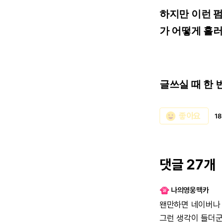
하지만 이런 
가 어떻게 흘러
글쓰실 때 한
emoji_emotions
좋아요
1
댓글 27개
나의영웅맥카
왠만하면
네이버나
그런
생각이
들더군