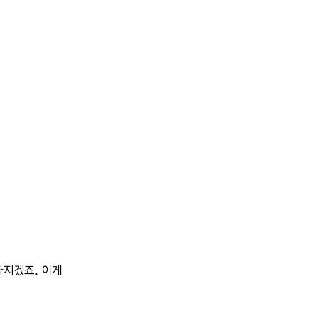
라지겠죠.
이게