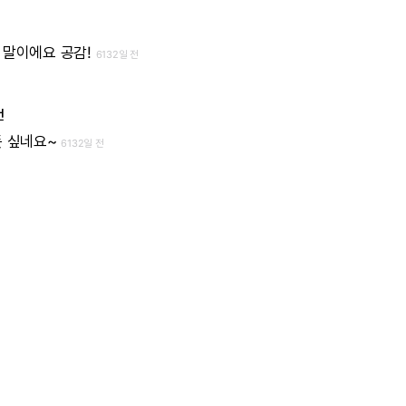
말이에요
공감!
6132일 전
언
듯
싶네요~
6132일 전