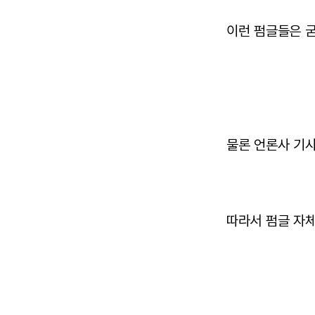
이런 펌글들은 굳
물론 언론사 기사
따라서 펌글 자체