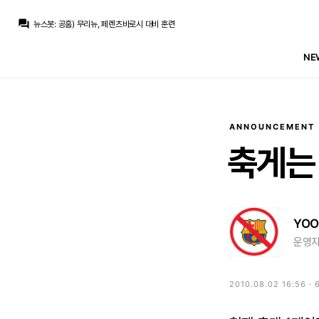
뉴스봇
:
COPE) 레알, 로드리 대체자 물색 난항
question_answer
뉴스봇
:
공홈) 무리뉴, 페렌츠바로시 대비 훈련
TheWeeknd
:
곤살로가 데뷔전부터 하나 해줄 느낌이 드는데
로얄이
:
곤살로 엔드릭 투톱 ㄱ
NE
타키나르디
:
라이프치히가서 디오망데 자리 그대로 날먹하지
TheWeeknd
:
풀럼 대 첼시 개막전 진짜 기대되네
TheWeeknd
:
풀럼에서 동창회..ㅋㅋㅋ
마르코 로이스
:
풀럼 고등학교 보내죠
닥터 둠
:
라몬) 락네이션은 엔드릭 피엘 임대 작업 중
Iker_Casillas
:
돈이 궁한 구단도 아니고 단순 존심 때문은 아닌..
ANNOUNCEMENT
뉴스봇
:
COPE) 레알, 로드리 대체자 물색 난항
축게는
YOO
운영자
2010.08.02 16:56 ·