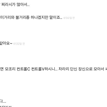
낙
찌라시가
많아서..
재미거리와
볼거리중
하나겠지만
말이죠..
6132일 전
같아요~
6132일 전
으면
모조리
컨트롤C
컨트롤V하시니..
차라리
단신
장신으로
모아서
...