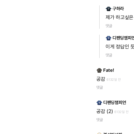
구하라
제가
하고싶은
댓글
디펜딩챔피
이게
정답인
댓글
Fate!
공감
6132일 전
댓글
디펜딩챔피언
공감
(2)
6132일 전
댓글