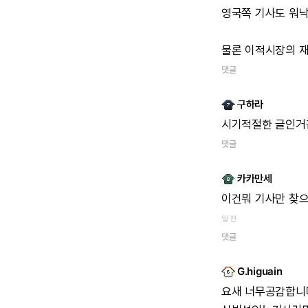
영국쪽
기사도
워
물론
이적시장의
댓글
구하라
시기적절한
글인거
댓글
카카만세
이건뭐
기사만
찾
일 전
댓글
G.higuain
요새
너무공감합니다