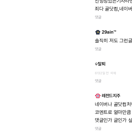
신빙성있는기사라
죄다
골닷컴,네이버
댓글
29ain™
솔직히
저도
그런
댓글
탈퇴
6132일 전
삭제
댓글
레전드지주
네이버나
골닷컴처
코멘트로
얼마만큼
댓글인가
글인가
댓글