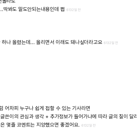
면몰라도
..딱봐도
말도안되는내용인데
쩝
6132일 전
글
하나
올렸는데...
올리면서
이래도
돼나싶더라고요
6132일 전
럼
어차피
누구나
쉽게
접할
수
있는
기사라면
글쓴이의
관심과
생각
+
추가정보가
들어가냐에
따라
글의
질이
달
싶은
몇줄
코멘트는
지양했으면
좋겠어요.
6132일 전