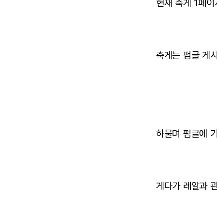
현재 축게 1페이
축게는 펌글 게
하물며 펌글에 기
게다가 레알과 관