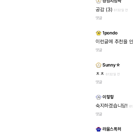
경성지성팍
공감
(3)
6132일 전
댓글
1pondo
이런글에
추천을
댓글
Sunny☆
ㅊㅊ
6132일 전
댓글
이힣힣
숙지하겠습니당!
6
댓글
라울스톡허