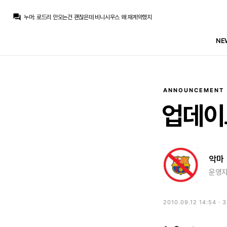
누머
:
우우
question_answer
누머
:
로드리 안오는건 괜찮은데 비니시우스 왜 재계약했지
강망고
:
많은 분들이 반대하시겠지만 제 개인적으로는 로드리보다는 애덤워튼이 왔으면 좋겠네요.
Only one
:
그래 계속올려라... 100m은 받아야지
NE
M.Salgado
:
그냥 분탕치고 선수 마음 떠나게해서 싸게 후려치기하려고
마르코 로이스
:
로드리 데려가려면 90m은 필요함
마르코 로이스
:
[제임스 더커] 시티는 바르사가 진지하게 제안한걸로 안봄
닥터 둠
:
m.fmkorea.com/best/10184095014
닥터 둠
:
(그렇다고 진짜 사오지는 말고...)
닥터 둠
:
[gif:static.klipy.com/ii/a8ada81afc59159ea5c8927feffa2e31/16/9f/uvivgxUHyuhwS8d.gif]
ANNOUNCEMENT
누머
:
우우
업데이
악마
운영자
2010.09.12 14:54 · 