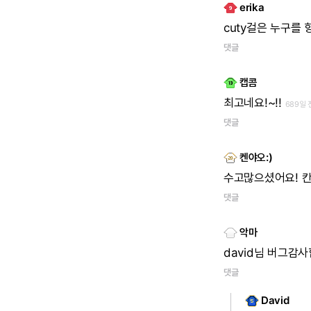
erika
cuty걸은
누구를
댓글
캡콤
최고네요!~!!
689일 
댓글
켄야오:)
수고많으셨어요!
댓글
악마
david님
버그감사
댓글
David