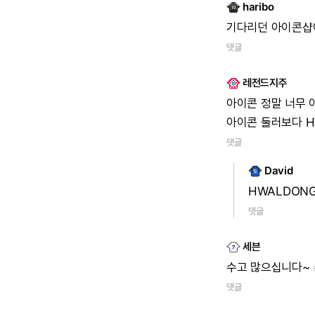
haribo
기다리던
아이콘샵
댓글
레전드지주
아이콘
정말
너무
아이콘
둘러보다
H
댓글
David
HWALDON
댓글
세븐
수고
많으십니다~
댓글