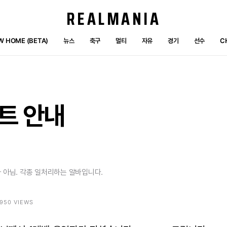
REALMANIA
W HOME (BETA)
뉴스
축구
멀티
자유
경기
선수
C
트
안내
 아님. 각종 일처리하는 알바입니다.
3950 VIEWS