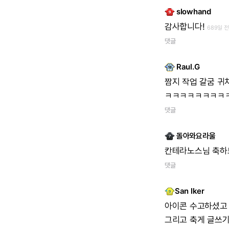
slowhand
감사합니다!
689일 전
댓글
Raul.G
짬지
작업
갈굼
귀
ㅋㅋㅋㅋㅋㅋㅋㅋ
댓글
돌아와요라울
칸테라노스님
축하
댓글
San Iker
아이콘
수고하셨고
그리고
축게
글쓰