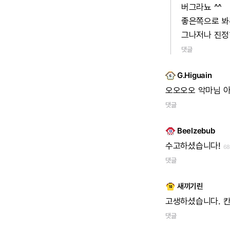
버그라뇨
^^
좋은쪽으로
봐
그나저나
진정
댓글
G.Higuain
오오오오
악마님
댓글
Beelzebub
수고하셨습니다!
6
댓글
새끼기린
고생하셨습니다.
댓글