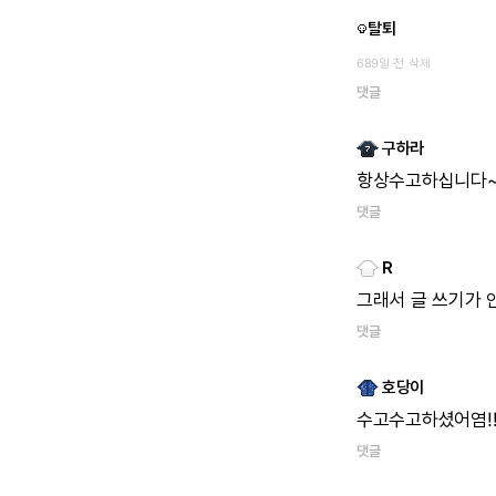
탈퇴
689일 전
삭제
댓글
구하라
항상수고하십니다
댓글
R
그래서
글
쓰기가
댓글
호당이
수고수고하셨어염!!
댓글