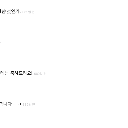
향햔
것인가.
689일 전
전
칸테님
축하드려요!
689일 전
합니다
ㅋㅋ
689일 전