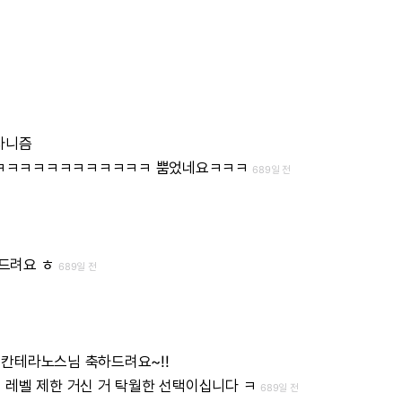
차니즘
ㅋㅋㅋㅋㅋㅋㅋㅋㅋㅋㅋㅋ
뿜었네요ㅋㅋㅋ
689일 전
드려요
ㅎ
689일 전
칸테라노스님
축하드려요~!!
기
레벨
제한
거신
거
탁월한
선택이십니다
ㅋ
689일 전