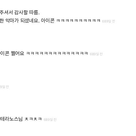
주셔서
감사할
따름.
한
악마가
되셨네요.
아이콘
ㅋㅋㅋㅋㅋㅋㅋㅋㅋㅋ
689일 전
아이콘
쩔어요
ㅋㅋㅋㅋㅋㅋㅋㅋㅋㅋㅋㅋㅋㅋ
689일 전
89일 전
칸테라노스님
ㅊㅋㅊㅋ
689일 전