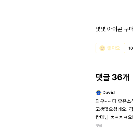
몇몇 아이콘 구
emoji_emotions
좋아요
1
댓글 36개
David
와우~~
다
좋은소
고생많으셨네요.
감
칸테님
ㅊㅋㅊㅋ요!
댓글