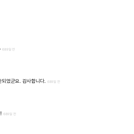
~
689일 전
안되었군요.
감사합니다.
689일 전
!
689일 전