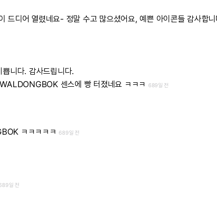
이
드디어
열렸네요-
정말
수고
많으셨어요,
예쁜
아이콘들
감사합니
이쁩니다.
감사드립니다.
WALDONGBOK
센스에
빵
터졌네요
ㅋㅋㅋ
689일 전
GBOK
ㅋㅋㅋㅋㅋ
689일 전
689일 전