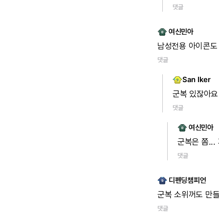
댓글
여신민아
남성전용
아이콘도
댓글
San Iker
군복
있잖아요
댓글
여신민아
군복은
쫌...
댓글
디펜딩챔피언
군복
소위꺼도
만
댓글