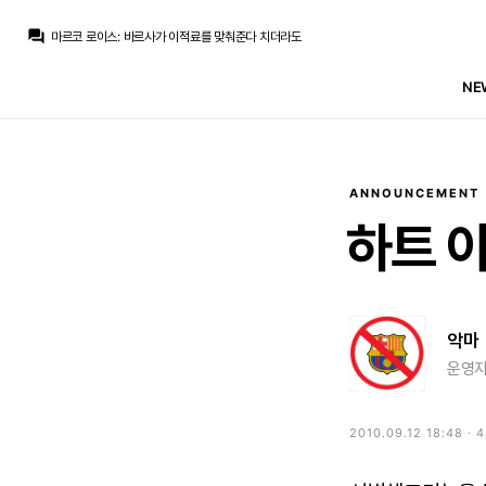
마르코 로이스
:
등록을 못맞춰줄텐데 ㅋㅋㅋㅋ
question_answer
마르코 로이스
:
바르사가 이적료를 맞춰준다 치더라도
마르코 로이스
:
로드리는 하나 간과한게 있는데
닥터 둠
:
오징어 게임 미국판 제작 중단
NE
닥터 둠
:
라몬) 미드필더 안 산댄다
La Decimoquinta
:
[스포르트] 바르샤는 로드리 이적료 60m~65m 고정 가격에 도달할 생각이 없음
누머
:
우우
누머
:
로드리 안오는건 괜찮은데 비니시우스 왜 재계약했지
강망고
:
많은 분들이 반대하시겠지만 제 개인적으로는 로드리보다는 애덤워튼이 왔으면 좋겠네요.
Only one
:
그래 계속올려라... 100m은 받아야지
ANNOUNCEMENT
마르코 로이스
:
등록을 못맞춰줄텐데 ㅋㅋㅋㅋ
하트
악마
운영자
2010.09.12 18:48 · 