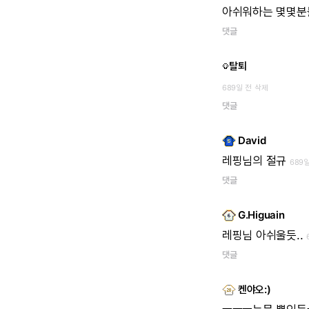
아쉬워하는
몇몇분
댓글
탈퇴
689일 전
삭제
댓글
David
레핑님의
절규
689
댓글
G.Higuain
레핑님
아쉬울듯..
댓글
켄야오:)