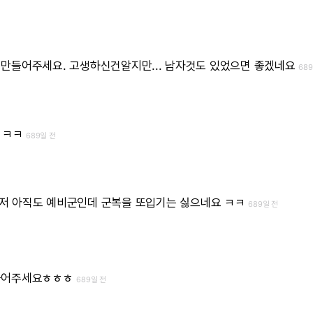
만들어주세요.
고생하신건알지만...
남자것도
있었으면
좋겠네요
68
ㅋㅋ
689일 전
저
아직도
예비군인데
군복을
또입기는
싫으네요
ㅋㅋ
689일 전
들어주세요ㅎㅎㅎ
689일 전