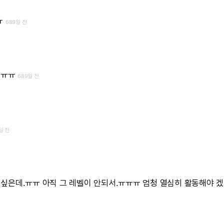
ㅠ
689일 전
.ㅠㅠ
689일 전
일 전
싶은데.ㅠㅠ
아직
그
레벨이
안되서.ㅠㅠㅠ
엄청
열심히
활동해야
겠