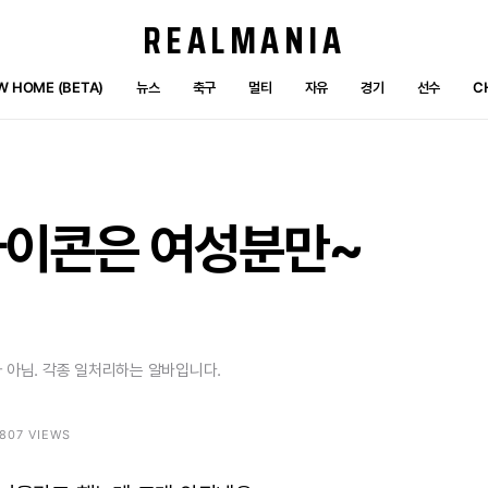
REALMANIA
W HOME (BETA)
뉴스
축구
멀티
자유
경기
선수
C
아이콘은
여성분만~
 아님. 각종 일처리하는 알바입니다.
4807 VIEWS