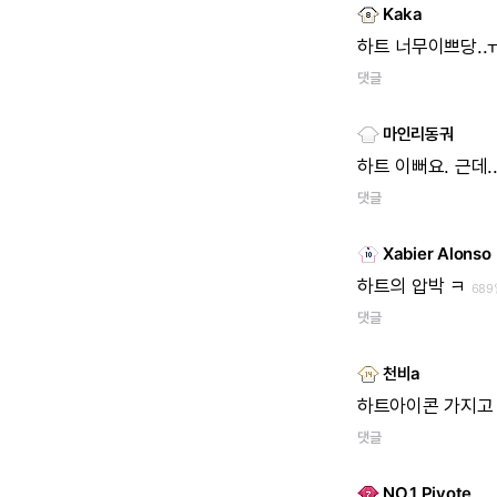
Kaka
하트
너무이쁘당..
댓글
마인리동궈
하트
이뻐요.
근데.
댓글
Xabier Alonso
하트의
압박
ㅋ
689
댓글
천비a
하트아이콘
가지고
댓글
NO.1 Pivote