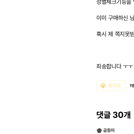
성별체크기능을 
이미 구매하신 
혹시 제 쪽지못
죄송합니다 ㅜ
emoji_emotions
좋아요
1
댓글 30개
곱등이