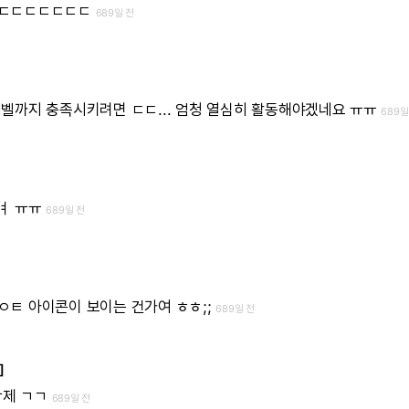
ㄷㄷㄷㄷㄷㄷㄷ
689일 전
레벨까지
충족시키려면
ㄷㄷ...
엄청
열심히
활동해야겠네요
ㅠㅠ
689일
ㅕ
ㅠㅠ
689일 전
ㅇㅌ
아이콘이
보이는
건가여
ㅎㅎ;;
689일 전
]
삭제
ㄱㄱ
689일 전