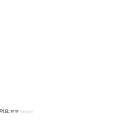
어요.ㅠㅠ
689일 전