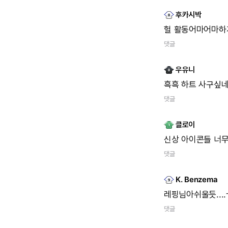
후카시박
헐
활동어마어마하
댓글
우유니
흑흑
하트
사구싶
댓글
클로이
신상
아이콘들
너
댓글
K. Benzema
레핑님아쉬울듯...
댓글