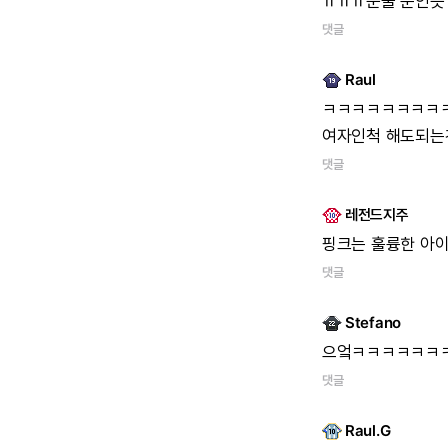
ㅠㅠㅠ눈물
뿐인듯
댓글
Raul
ㅋㅋㅋㅋㅋㅋㅋㅋ
여자인척
해도되는건
댓글
레전드지주
핑크는
훌륭한
아이
댓글
Stefano
으엌ㅋㅋㅋㅋㅋㅋ
댓글
Raul.G