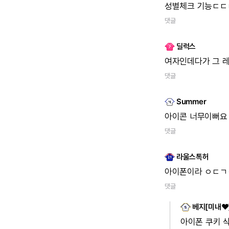
성별체크
기능ㄷㄷ
댓글
딜럭스
여자인데다가
그
댓글
Summer
아이콘
너무이뻐요
댓글
라울스톡허
아이폰이라
ㅇㄷㄱ
댓글
베지[미내♥
아이폰
쿠키