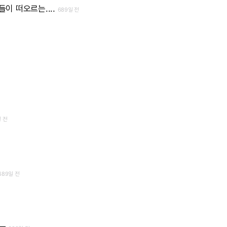
들이
떠오르는....
689일 전
일 전
689일 전