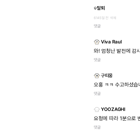
탈퇴
6145일 전
삭제
댓글
Viva Raul
와!
엄청난
발전에
감
댓글
구티옹
오홍
ㅋㅋ
수고하셨습
댓글
YOOZAGHI
요청에
따라
1분으로
댓글