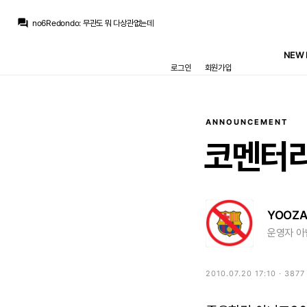
no6Redondo
:
벨추발 계속 봐야한다는게
question_answer
no6Redondo
:
무관도 뭐 다상관없는데
M.Salgado
:
비니 연봉협상에도 구단이 마음에 둔 상한선이 있었듯이, 서른살 부상잦은 뛰어난 선수 영입하는거에도 구단이 마음에 둔 선이 있겠죠
no6Redondo
:
리그는 한 오연패할듯하고
NEW 
no6Redondo
:
무관이 언제까지 갈지 가늠도 안됩니다
로그인
회원가입
no6Redondo
:
목숨줄을 스스로 끊네요
Jude Bellingham
:
로드리가 가장 핵심 영입인데.. 벨추발 조합 또 봐야함
Jude Bellingham
:
그럼 뭐하나요... 볼이 돌아야 윙어도 사는데
No.5_Zidane
:
레알은 그래도 할 거 다 했네요 수비수 보강에 비니 재계약에 윙포 추가에
Jude Bellingham
:
레알쪽 1티어 기자들은 다 조용하네
ANNOUNCEMENT
no6Redondo
:
벨추발 계속 봐야한다는게
코멘터
YOOZA
운영자 아
2010.07.20 17:10 · 387