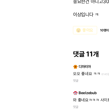
중요한건 아니고3
이상입니다 ㅋ
emoji_emotions
좋아요
10명이
댓글 11개
디마리아
오오
좋네요
ㅋㅋ
6145
댓글
Beelzebub
와
좋네요ㅋㅋㅋ
사이
댓글