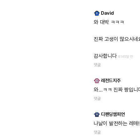
David
와
대박
ㅋㅋㅋ
진짜
고생이
많으시네
감사합니다
6145일 전
댓글
레전드지주
와...ㅋㅋ
진짜
짱입니
댓글
디펜딩챔피언
나날이
발전하는
레매!!
댓글