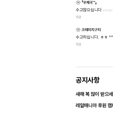
『우체국™』
수고많으십니다
6145일
댓글
크레이지구티
수고하십니다.
ㅎㅎ
^^
댓글
공지사항
새해 복 많이 받으
레알매니아 후원 캠