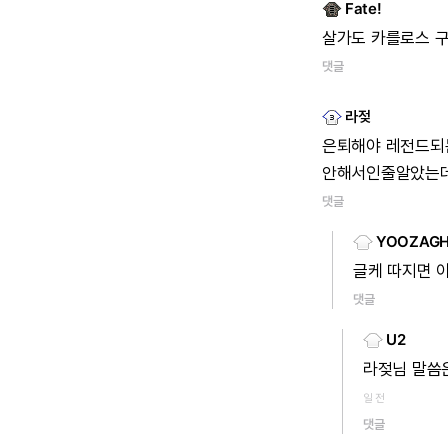
Fate!
살가도
카를로스
댓글
라젖
은퇴해야
레전드되
안해서인줄알았는데
댓글
YOOZAGH
글케
따지면
댓글
U2
라젖님
말씀
일 전
댓글