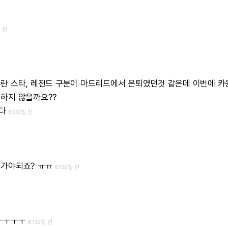
 전
수란
스타,
레전드
구분이
마드리드에서
은퇴였던것
같은데
이번에
카
하지
않을까요??
다
6139일 전
가야되죠?
ㅠㅠ
6139일 전
ㅜㅜㅜㅜ
6139일 전