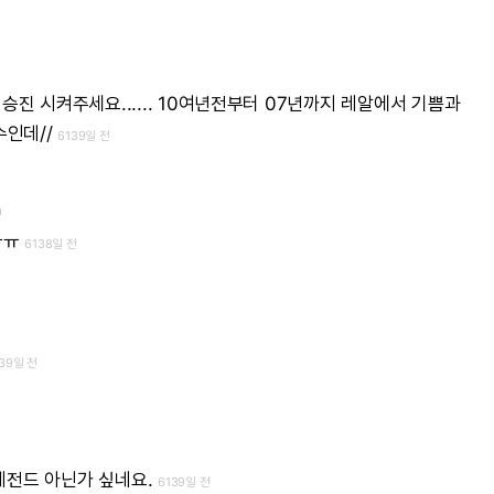
승진
시켜주세요......
10여년전부터
07년까지
레알에서
기쁨과
인데//
6139일 전
h
ㅠㅠ
6138일 전
139일 전
레전드
아닌가
싶네요.
6139일 전