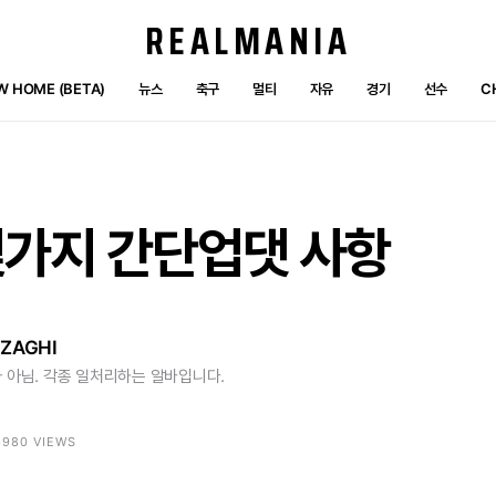
REALMANIA
W HOME (BETA)
뉴스
축구
멀티
자유
경기
선수
C
몇가지
간단업댓
사항
ZAGHI
 아님. 각종 일처리하는 알바입니다.
 3980 VIEWS