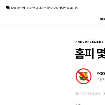
모하니
:
Psg가 음바페 이적막겠다고 2군내린다 한것도 노동법 위반이라던데 선수노조 파워쎄면 계약해지나 2군내리기나 다 선수권리위반+노동법위반...
question_answer
San Iker
:
애초에 25명이 다 차는 경우가 거의 없어서 할 일이 없었을 뿐입니다.
San Iker
:
바이백 해서 그 선수 바로 되파는 것도 하는 게 레알 마드리드 인 걸요
라그
:
'아 우리 아자르가 쫓겨났어 나중에 나도 저렇게 될까봐 구단이 원망스러워'하는 선수들이 얼마나 있었겠어요
NE
모하니
:
스페인 선수노조가 어느수준인지 모르겠는데 프랑스 수준이면 2군 내리기 명단제외 다 못하죠...
라그
:
까놓고 아자르나 요비치 같은 애들 주급 대주고 방출할 때
마르코 로이스
:
이게 제일 현실적인 루트
마르코 로이스
:
엔드릭 임대 보내야 할거 같네요
La Decimoquinta
:
레알 마드리드가 마냥 유니세프 자선단체라 그러는건 아닐테니
La Decimoquinta
:
그런걸 안해서 챙겨가는 이득도 있겠죠. 첼시는 노골적으로 그런걸 자주하니까 선수들이 팀에 대한 로열티가 없고
ANNOUNCEMENT
모하니
:
Psg가 음바페 이적막겠다고 2군내린다 한것도 노동법 위반이라던데 선수노조 파워쎄면 계약해지나 2군내리기나 다 선수권리위반+노동법위반...
홈피
YOO
운영자
2010.07.25 22:45 ·