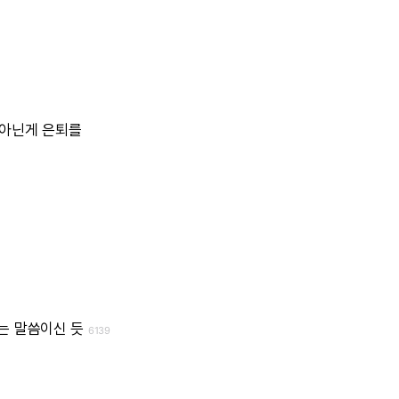
아닌게
은퇴를
는
말씀이신
듯
6139