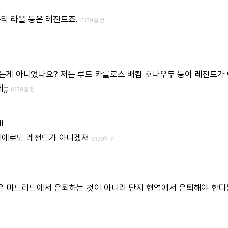
구티
라울
등은
레전드죠.
6139일 전
는게
아니었나요?
저는
루드
카를로스
배컴
호나우두
등이
레전드가
;;
6139일 전
I
이에로도
레전드가
아니겠져
6139일 전
은
마드리드에서
은퇴하는
것이
아니라
단지
현역에서
은퇴해야
한다