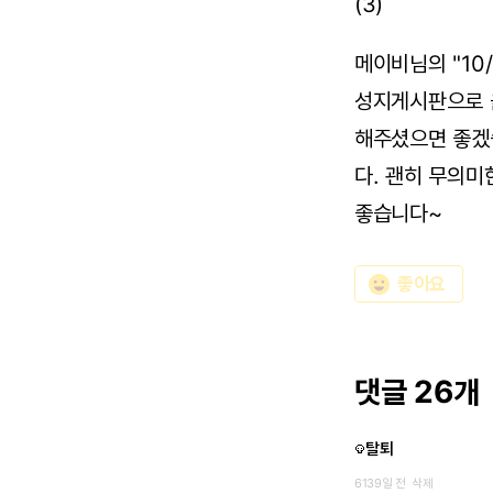
(3)
메이비님의 "10
성지게시판으로 
해주셨으면 좋겠습
다. 괜히 무의미
좋습니다~
emoji_emotions
좋아요
댓글 26개
탈퇴
6139일 전
삭제