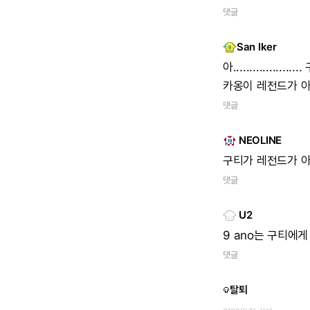
댓글
San Iker
아.....................
카옹이
레전드가
댓글
NEOLINE
구티가
레전드가
댓글
U2
9
ano는
구티에게
댓글
탈퇴