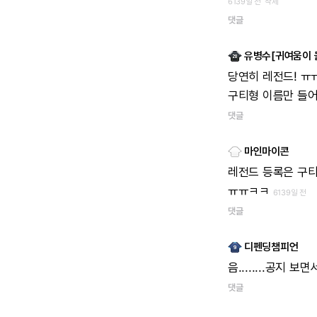
6139일 전
삭제
댓글
유병수[귀여움이 
당연히
레전드!
ㅠ
구티형
이름만
들
댓글
마인마이콘
레전드
등록은
구
ㅠㅠㅋㅋ
6139일 전
댓글
디펜딩챔피언
음........공지
보면
댓글