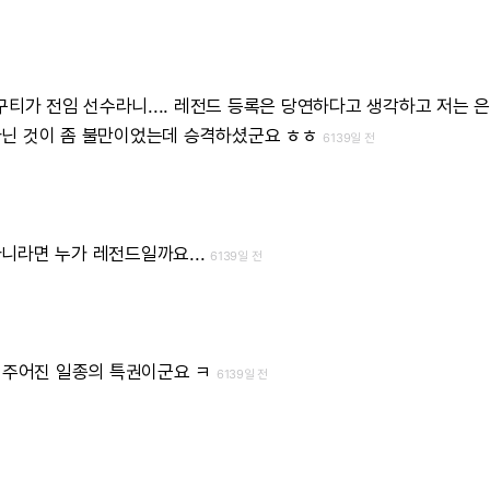
구티가
전임
선수라니....
레전드
등록은
당연하다고
생각하고
저는
아닌
것이
좀
불만이었는데
승격하셨군요
ㅎㅎ
6139일 전
아니라면
누가
레전드일까요...
6139일 전
주어진
일종의
특권이군요
ㅋ
6139일 전