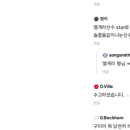
댓글
핑키
엘게라선수
star로
슬픔을같이나눈선수
댓글
songsmit
엘게라
형님
댓글
D.Villa
수고하셨습니다.
6
댓글
D.Beckham
구티야
뭐
당연히