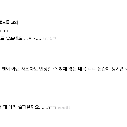
물오를 고2]
ㅠㅠㅠ
어도
슬프네요
...후
-....
6139일 전
티
팬이
아닌
저조차도
인정할
수
밖에
없는
대목
ㄷㄷ
논란이
생기면
서
왜
이리
슬퍼질까요.......ㅠㅠ
6139일 전