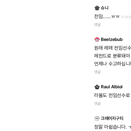
슈니
전임......ㅠㅠ
6139일
댓글
Beelzebub
원래
레매
전임선
레전드로
분류돼야
언제나
수고하십니
댓글
Raul Albiol
라울도
전임선수로
댓글
크레이지구티
정말
아쉽습니다.