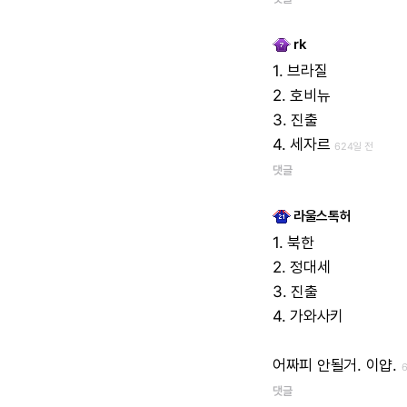
rk
1.
브라질
2.
호비뉴
3.
진출
4.
세자르
624일 전
댓글
라울스톡허
1.
북한
2.
정대세
3.
진출
4.
가와사키
어짜피
안될거.
이얍.
댓글