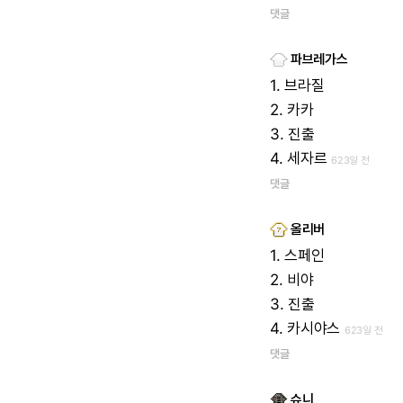
댓글
파브레가스
1.
브라질
2.
카카
3.
진출
4.
세자르
623일 전
댓글
올리버
1.
스페인
2.
비야
3.
진출
4.
카시야스
623일 전
댓글
슈니