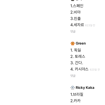
1.스페인
2.비야
3.진출
4.세자르
623일 전
댓글
Green
1.
독일
2.
토레스
3.
간다.
4.
카시야스
623일 전
댓글
Ricky Kaka
1.브라질
2.카카