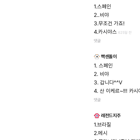
1.스페인
2..비야
3.무조건
가죠!
4.카시야스
625일 전
댓글
빡센돌이
1.
스페인
2.
비야
3.
갑니다^^V
4.
산
이케르~!!!
카시야
댓글
레전드지주
1.브라질
2.메시