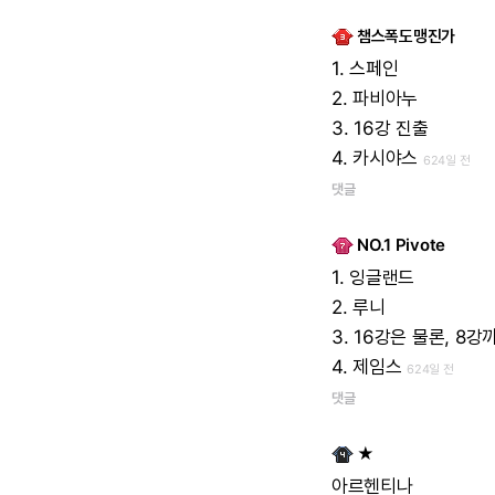
챔스폭도맹진가
1.
스페인
2.
파비아누
3.
16강
진출
4.
카시야스
624일 전
댓글
NO.1 Pivote
1.
잉글랜드
2.
루니
3.
16강은
물론,
8강까
4.
제임스
624일 전
댓글
★
아르헨티나