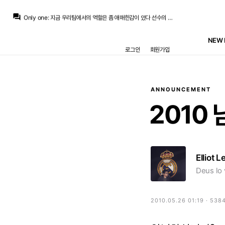
마요
:
선수들의 장단을 보다가 나오는 이야기...
question_answer
Only one
:
지금 우리팀에서의 역할은 좀 애매한감이 있다 선수의 장점이 드러내기 어려운..
마요
:
그럼 나머지 2자리를 어떻게 하느냐에서
마요
:
벨링엄은 고정
NEW 
Only one
:
절대 못한다고 생각하지는 않습니다 자기가 날뛸수있는 판을 깔아주면 더 잘할선수는 맞다고 보는데
로그인
회원가입
마요
:
미드필더가 3자리인데.
마요
:
지금은 못한다고 한다기보단...
뉴스봇
:
SER) 음바페·하키미, 이비사서 깜짝 등장
마르코 로이스
:
발베가 못한다고 하는 사람은 없죠
마르코 로이스
:
그래서 로드리가 필요했던건데
ANNOUNCEMENT
2010
Elliot L
Deus lo 
2010.05.26 01:19 · 538