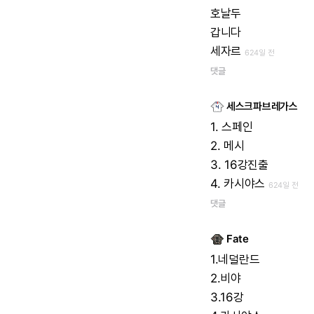
호날두
갑니다
세자르
624일 전
댓글
세스크파브레가스
1.
스페인
2.
메시
3.
16강진출
4.
카시야스
624일 전
댓글
Fate
1.네덜란드
2.비야
3.16강