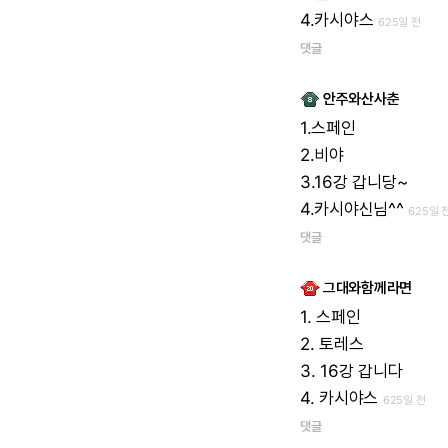
4.카시야스
625일 전
댓글
안주와산사춘
1.스페인
2.비야
3.16강
갑니당~
4.카시야신님^^
625일 
댓글
그대와함께라면
1.
스페인
2.
토레스
3.
16강
갑니다
4.
카시야스
625일 전
댓글