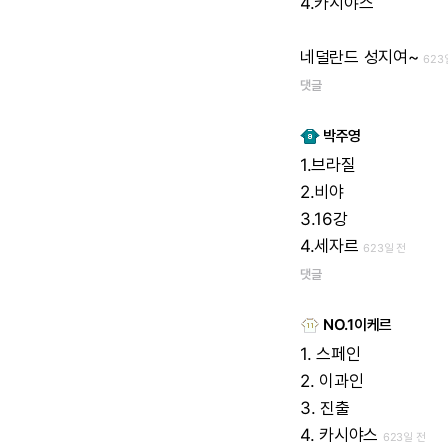
4.카시야스
네덜란드
성지여~
623
댓글
박주영
1.브라질
2.비야
3.16강
4.세자르
623일 전
댓글
NO.1이케르
1.
스페인
2.
이과인
3.
진출
4.
카시야스
623일 전