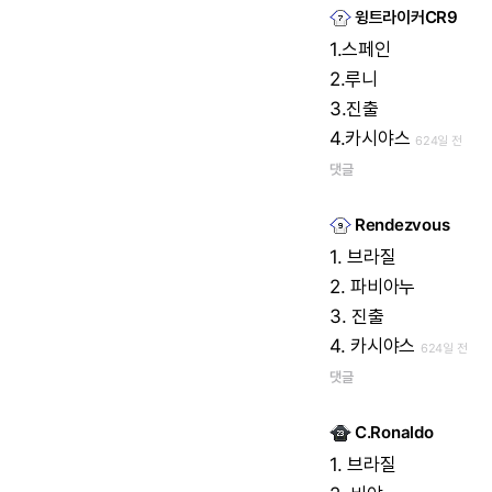
윙트라이커CR9
1.스페인
2.루니
3.진출
4.카시야스
624일 전
댓글
Rendezvous
1.
브라질
2.
파비아누
3.
진출
4.
카시야스
624일 전
댓글
C.Ronaldo
1.
브라질