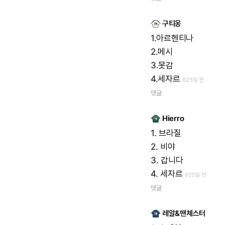
구티옹
1.아르헨티나
2.메시
3.못감
4.세자르
625일 전
댓글
Hierro
1.
브라질
2.
비야
3.
갑니다
4.
세자르
625일 전
댓글
레알&맨체스터