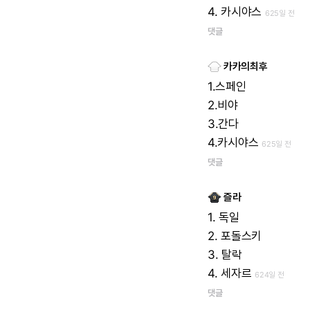
4.
카시야스
625일 전
댓글
카카의최후
1.스페인
2.비야
3.간다
4.카시야스
625일 전
댓글
즐라
1.
독일
2.
포돌스키
3.
탈락
4.
세자르
624일 전
댓글