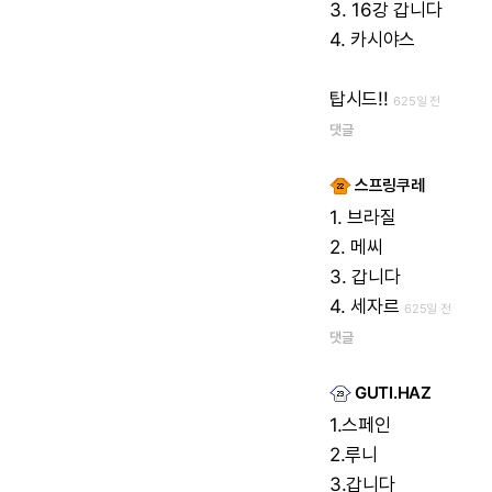
3.
16강
갑니다
4.
카시야스
탑시드!!
625일 전
댓글
스프링쿠레
1.
브라질
2.
메씨
3.
갑니다
4.
세자르
625일 전
댓글
GUTI.HAZ
1.스페인
2.루니
3.갑니다