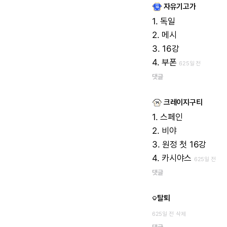
자유기고가
1.
독일
2.
메시
3.
16강
4.
부폰
625일 전
댓글
크레이지구티
1.
스페인
2.
비야
3.
원정
첫
16강
4.
카시야스
625일 전
댓글
탈퇴
625일 전
삭제