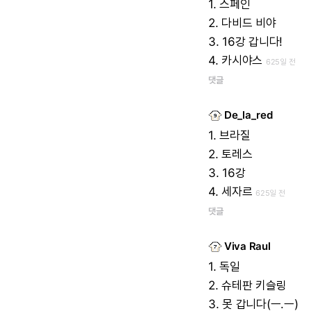
1.
스페인
2.
다비드
비야
3.
16강
갑니다!
4.
카시야스
625일 전
댓글
De_la_red
1.
브라질
2.
토레스
3.
16강
4.
세자르
625일 전
댓글
Viva Raul
1.
독일
2.
슈테판
키슬링
3.
못
갑니다(ㅡ.ㅡ)