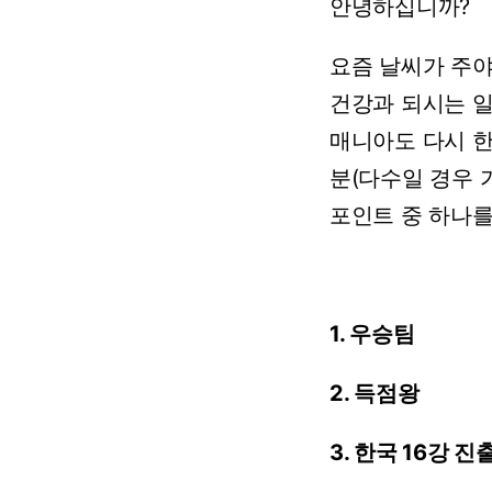
안녕하십니까?
요즘
날씨가
주
건강과
되시는
매니아도
다시
분(다수일
경우
포인트
중
하나
1. 우승팀
2. 득점왕
3.
한국
16강
진