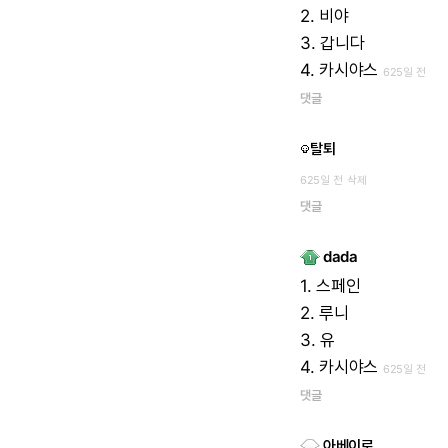
2.
비야
3.
갑니다
4.
카시야스
625일 전
댓글
탈퇴
625일 전
삭제
댓글
dada
1.
스페인
2.
루니
3.
유
4.
카시야스
625일 전
댓글
아베이로