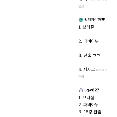
댓글
황태자각하♥
1.
브라질
2.
파비아누
3.
진출
ㄱㄱ
4.
세자르
624일 전
댓글
Lgw827
1.
브라질
2.
파비아누
3.
16강
진출.