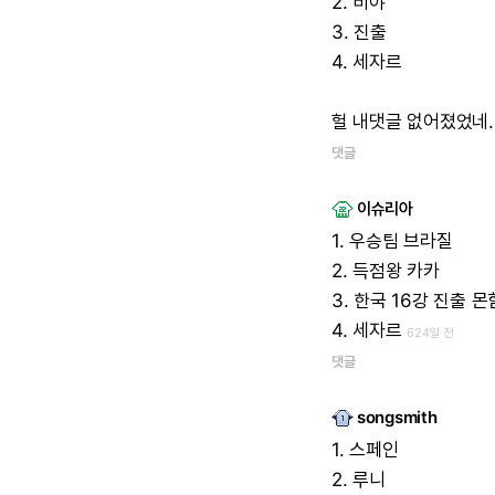
2.
비야
3.
진출
4.
세자르
헐
내댓글
없어졌었네....
댓글
이슈리아
1.
우승팀
브라질
2.
득점왕
카카
3.
한국
16강
진출
몬
4.
세자르
624일 전
댓글
songsmith
1.
스페인
2.
루니