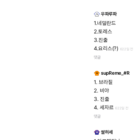
우파루파
1.네덜란드
2.토레스
3.진출
4.요리스(?)
622일 전
댓글
supReme_#R
1.
브라질
2.
비야
3.
진출
4.
세자르
622일 전
댓글
쌀허세