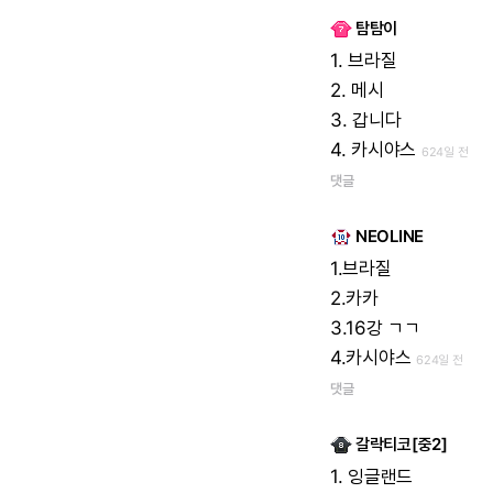
탐탐이
1.
브라질
2.
메시
3.
갑니다
4.
카시야스
624일 전
댓글
NEOLINE
1.브라질
2.카카
3.16강
ㄱㄱ
4.카시야스
624일 전
댓글
갈락티코[중2]
1.
잉글랜드