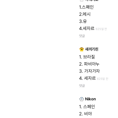
1.스패인
2.메시
3.유
4.세자르
625일 전
댓글
새끼기린
1.
브라질
2.
파비아누
3.
가자가자
4.
세자르
625일 전
댓글
Nikon
1.
스페인
2.
비야