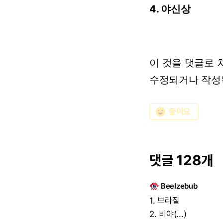
4. 야신상
이
것을
댓글로 
수정되거나
작성
emoji_emotions
좋아요
댓글 128개
Beelzebub
1.
브라질
2.
비야(...)