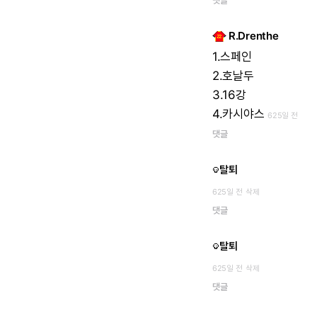
댓글
R.Drenthe
1.스페인
2.호날두
3.16강
4.카시야스
625일 전
댓글
탈퇴
625일 전
삭제
댓글
탈퇴
625일 전
삭제
댓글