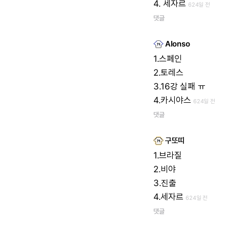
4.
세자르
624일 전
댓글
Alonso
1.스페인
2.토레스
3.16강
실패
ㅠ
4.카시야스
624일 전
댓글
구또띠
1.브라질
2.비야
3.진출
4.세자르
624일 전
댓글