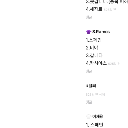
3.못갑니다.(중복
피
4.세자르
625일 전
댓글
S.Ramos
1.스페인
2.비야
3.갑니다
4.카시야스
625일 전
댓글
탈퇴
625일 전
삭제
댓글
이재용
1.
스페인