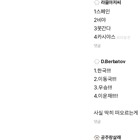
라울아저씨
1스페인
2비야
3못간다
4카시야스
625일 전
댓글
D.Berbatov
1.한국!!!
2.이동국!!!
3.우승!!!
4.이운재!!!!
사실
딱히
떠오르는게
댓글
공주랑살래