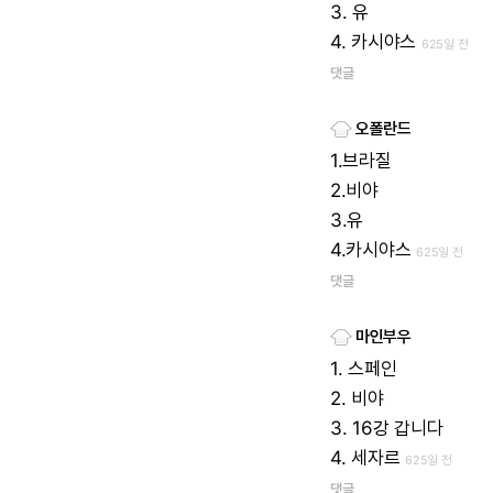
3.
유
4.
카시야스
625일 전
댓글
오폴란드
1.브라질
2.비야
3.유
4.카시야스
625일 전
댓글
마인부우
1.
스페인
2.
비야
3.
16강
갑니다
4.
세자르
625일 전
댓글