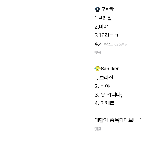
구하라
1.브라질
2.비야
3.16강ㄱㄱ
4.세자르
625일 전
댓글
San Iker
1.
브라질
2.
비야
3.
못
갑니다;
4.
이케르
대답이
중복되다보니
댓글