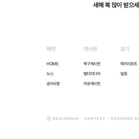
새해 복 많이 받으세
메인
게시판
경기
HOME
축구게시판
매치리포트
뉴스
멀티미디어
일정
공지사항
자유게시판
Ⓒ REALMANIA ─
CONTACT
─ DESIGNED 