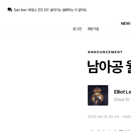
닥터 둠
:
만약에 맨 오브 투모로우 평가 괜찮으면 제임스 건은 1선 현장 감독이 적합하다고 결론 내려도 될거 같아요
question_answer
San Iker
:
제임스 건도 DC 살리기는 실패하는 거 같아요
San Iker
:
슈퍼맨 다음은 배트맨이나 원더우먼으로 갔어야...
닥터 둠
:
슈퍼걸이 X망해서 아무도 관심이 없... 흑흑흑흑
NEW 
닥터 둠
:
우리 불쌍한 클레이페이스에게도 관심을...
로그인
회원가입
TheWeeknd
:
슈렉도 나오고 오호
TheWeeknd
:
실사화 성공해서 바로 또 나오는구나
TheWeeknd
:
와 드래곤 길들이기2가 내년이네
라그
:
괜히 활 쏘고, 노래 듣고 싶다고 난리치고
라그
:
사실 주인공도 발암 짓을 너무 많이 해서...
ANNOUNCEMENT
닥터 둠
:
만약에 맨 오브 투모로우 평가 괜찮으면 제임스 건은 1선 현장 감독이 적합하다고 결론 내려도 될거 같아요
남아공
Elliot L
Deus lo 
2010.06.18 20:24 · 438