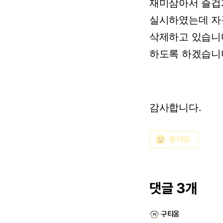
재미삼아서
즐겁
실시하였는데
자
삭제하고
있습니
하도록
하겠습니
감사합니다.
emoji_emotions
좋아요
댓글 3개
구티옹