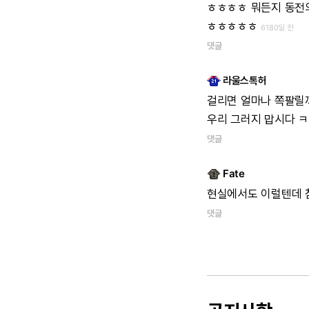
ㅎㅎㅎㅎ
뭐든지
동전
ㅎㅎㅎㅎㅎ
6180일 전
댓글
라울스톡허
걸리면
얼마나
쪽팔릴까
우리
그러지
맙시다
ㅋ
댓글
Fate
현실에서도
이럴텐데
댓글