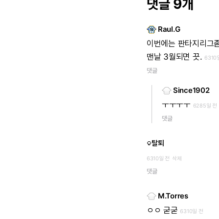
댓글 9개
Raul.G
이번에는
판타지리그
맨날
3월되면
끗.
6310
댓글
Since1902
ㅜㅜㅜㅜ
6285일 전
댓글
탈퇴
6310일 전
삭제
댓글
M.Torres
ㅇㅇ
굳굳
6310일 전