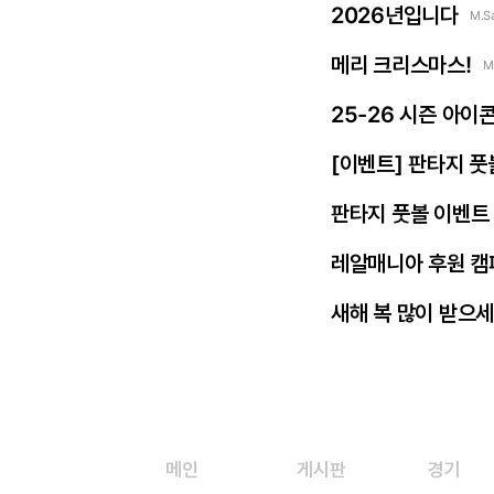
2026년입니다
M.S
메리 크리스마스!
M
25-26 시즌 아이
[이벤트] 판타지 풋
판타지 풋볼 이벤트 
레알매니아 후원 캠
새해 복 많이 받으세
메인
게시판
경기