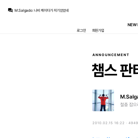
Jude Bellingham
:
발베 세스테로 모해 좀 움직여봐
question_answer
M.Salgado
:
나비 케이타가 저기있었네
M.Salgado
:
귈레르를 오른쪽으로 돌리는구나
SYSTEM
:
{"out":"엔드릭","in":"세스테로"}
NEW 
M.Salgado
:
입금되어서 열심히 하나
로그인
회원가입
닥터 둠
:
귈러의 각성은 새로운 영입
M.Salgado
:
무느님 눈에 들려고 수비도 열심히 하네
태풍남자
:
훨 간지나네
태풍남자
:
비니는 못생긴 축구선수에서 할렘 갱스터가됐네
Jude Bellingham
:
비니 왜이리 패스 잘 내줘.. 왜그래
ANNOUNCEMENT
Jude Bellingham
:
발베 세스테로 모해 좀 움직여봐
챔스
판
M.Salg
철충 잡으려
2010.02.15 16:22 · 494