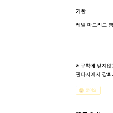
기한
레알
마드리드
※
규칙에
맞지않
판타지에서
강퇴
emoji_emotions
좋아요