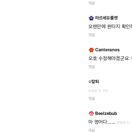
댓글
마르세유룰렛
오랜만에
판타지
확인
댓글
Canteranos
오호
수정해야겠군요
댓글
탈퇴
639일 전
삭제
댓글
Beelzebub
아
영어다......
638일 전
댓글