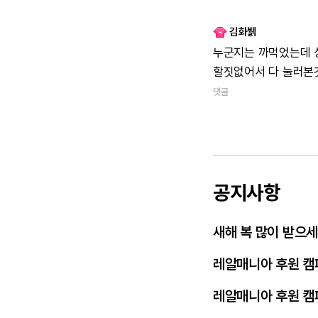
김화뷁
누군지는
까먹었는데
할짓없어서
다
눌러본
댓글
공지사항
새해 복 많이 받으
레알매니아 후원 캠
레알매니아 후원 캠