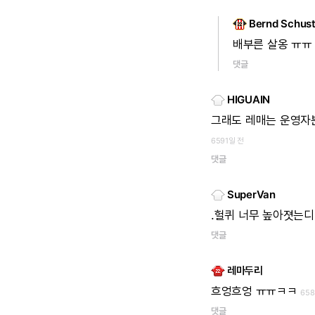
Bernd Schust
배부른
살옹
ㅠㅠ
댓글
HIGUAIN
그래도
레매는
운영자
6591일 전
댓글
SuperVan
.헐퀴
너무
높아졋는디..
댓글
레마두리
흐엉흐엉
ㅠㅠㅋㅋ
65
댓글