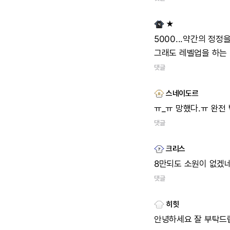
★
5000...약간의
정정
그래도
레벨업을
하는
댓글
스네이도르
ㅠ_ㅠ
망했다.ㅠ
완전
댓글
크리스
8만되도
소원이
없겠네
댓글
히힛
안녕하세요
잘
부탁드