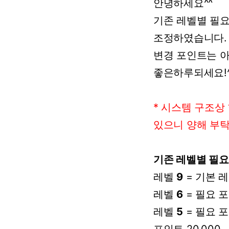
안녕하세요^^
기존
레벨별
필
조정하였습니다.
변경
포인트는
좋은하루되세요!^
*
시스템
구조상
있으니 양해
부
기존
레벨별
필요
레벨
9
=
기본
레
레벨
6
=
필요
포
레벨
5
=
필요
포