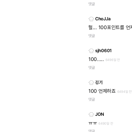
댓글
ChoJJa
헐...
100포인트를
언제
댓글
sjh0601
100.....
6496일 전
댓글
깅기
100
언제하죠
6494일 전
댓글
JON
ㅠㅠ
6490일 전
댓글