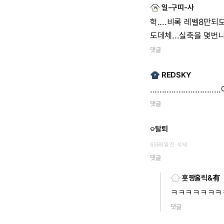
일-구띠-사
헉....비록
레벨8만되
도데체...실축을
몇번나
댓글
REDSKY
.............................
댓글
탈퇴
6598일 전
삭제
댓글
홋짱홀릭&有
ㅋㅋㅋㅋㅋㅋㅋ
댓글