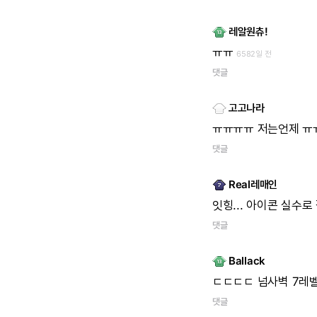
레알원츄!
ㅠㅠ
6582일 전
댓글
고고나라
ㅠㅠㅠㅠ
저는언제
ㅠ
댓글
Real레매인
잇힝...
아이콘
실수로
댓글
Ballack
ㄷㄷㄷㄷ
넘사벽
7레
댓글