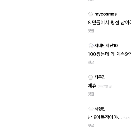
mycosmos
8
만들어서
평점
참여
댓글
지네딘지단10
100됬는데
왜
계속9
댓글
최무진
에휴
6477일 전
댓글
서정민
난
8이목적이야...
647
댓글