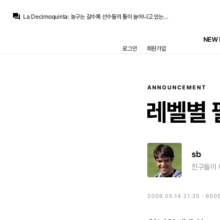
라그
:
저도 그래서 3선 보강해야 한다고는 당연히 생각하는 쪽인데
question_answer
La Decimoquinta
:
농구는 갈수록 선수들의 툴이 늘어나고 있는데 축구는 점점 적어지고 있죠
닥터 둠
:
죽어도 안하겠죠
Only one
:
찾으면 있을거같긴한데... 이팀이 영입을 할까요 그런선수?
NEW 
모하니
:
비티냐 라이스있으면 얘기도 안했죠
로그인
회원가입
Pio
:
라비오 베실바면 풀백은 오버래핑 못해요 밸런스 맞추려면 전방에서 다 해결해야해서
닥터 둠
:
축농구 둘 다 요즘은 시대가 바뀌면서 혼합형 선수들이 많아졌다고 해야하나요
모하니
:
(추멘같은) 홀딩쓰고로 이해해주심이
라그
:
다 홀딩 롤 소화할 수 있는 선수 쓴다고여 강팀들도
라그
:
그나마 있는 홀딩도 빼고 라인업 짜자는게 이해가 안되니까요
ANNOUNCEMENT
레벨별
sb
친구들이 
2009.05.14 21:35 · 650