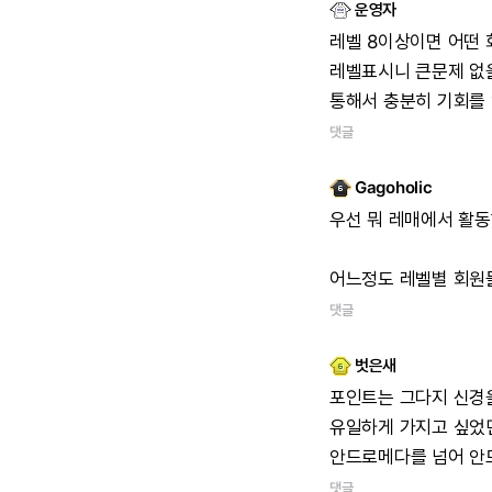
운영자
레벨
8이상이면
어떤
레벨표시니
큰문제
없
통해서
충분히
기회를
댓글
Gagoholic
우선
뭐
레매에서
활동
어느정도
레벨별
회원
댓글
벗은새
포인트는
그다지
신경
유일하게
가지고
싶었
안드로메다를
넘어
안
댓글