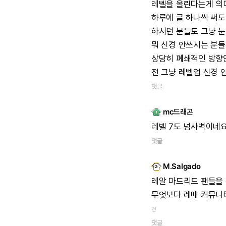
레벨을
올린다는게
의
하루에
글
하나씩
써도
하시던
분들도
그냥
눈
뭐
신경
안쓰시는
분들
상당히
폐쇄적인
방향
전
그냥
레벨업
신경
댓글
mc드래곤
레벨
7도
넘사벽이네
댓글
M.Salgado
레알
마드리드
팬들을
무엇보다
레매
커뮤니
전
댓글