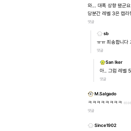
와...
대폭
상향
됐군요
당분간
레벨
3은
캡라
댓글
sb
ㅠㅠ
죄송합니다
댓글
San Iker
아..
그럼
레벨
댓글
M.Salgado
ㅋㅋㅋㅋㅋㅋㅋㅋ
659
댓글
Since1902