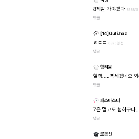
8제발
가야겠다
6368일
댓글
[14]Guti.haz
ㅎㄷㄷ
6325일 전
댓글
함라울
헐랭.....빡세겠네요
와
댓글
패스마스터
7은
멀고도
험하구나..
댓글
로돈신