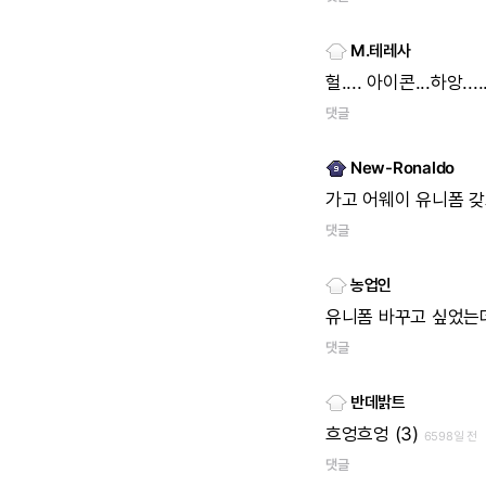
M.테레사
헐....
아이콘...하앙...
댓글
New-Ronaldo
가고
어웨이
유니폼
갖
댓글
농업인
유니폼
바꾸고
싶었는데;
댓글
반데밝트
흐엉흐엉
(3)
6598일 전
댓글