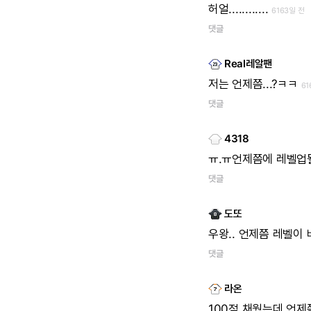
허얼............
6163일 전
댓글
Real레알팬
저는
언제쯤...?ㅋㅋ
61
댓글
4318
ㅠ.ㅠ언제쯤에
레벨업
댓글
도또
우왕..
언제쯤
레벨이
댓글
라온
100점
채웠는데
언제