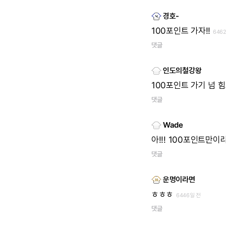
경호-
100포인트
가자!!
646
댓글
인도의철강왕
100포인트
가기
넘
힘
댓글
Wade
아!!!
100포인트만이라
댓글
운명이라면
ㅎㅎㅎ
6446일 전
댓글