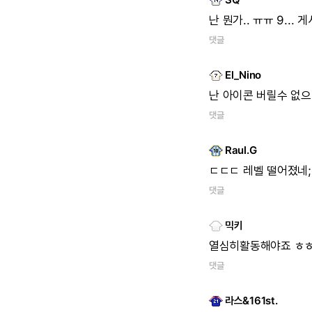
난
뭔가..
ㅠㅠ
9...
게
댓글
El_Nino
난
아이콘
버릴수
없으니
댓글
Raul.G
ㄷㄷㄷ
레벨
떨어졌네;
댓글
믹키
열심히활동해야죠
ㅎ
댓글
라스&161st.