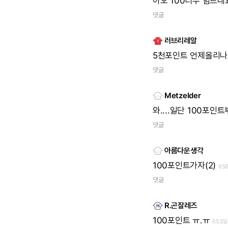
아오
100너무
힘드네
댓글
러브리레알
5천포인트
언제올리나
댓글
Metzelder
와....일단
100포인
댓글
아름다운생각
100포인트가자(2)
65
댓글
R.곤잘레즈
100포인트
ㅠ.ㅠ
653일