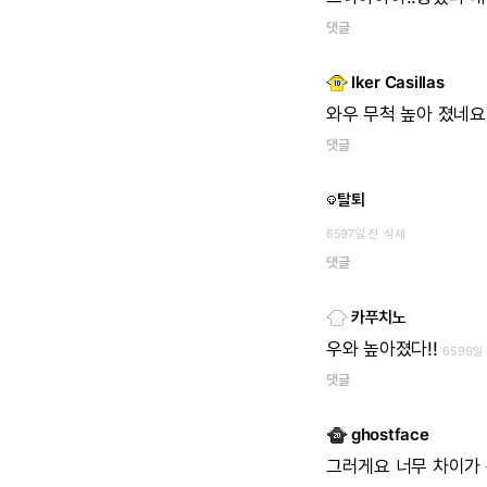
댓글
Iker Casillas
와우
무척
높아
졌네요
댓글
탈퇴
6597일 전
삭제
댓글
카푸치노
우와
높아졌다!!
6596일
댓글
ghostface
그러게요
너무
차이가