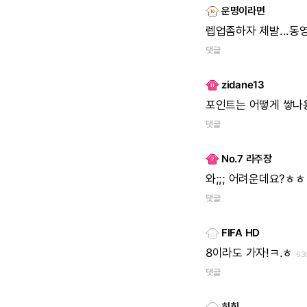
운명이라면
렙업좀하자
제발...
댓글
zidane13
포인트는
어떻게
쌓나용
댓글
No.7 라주장
와;;;
어려운데요?ㅎㅎ
댓글
FIFA HD
8이라도
가자!ㅋ.ㅎ
63
댓글
히힛