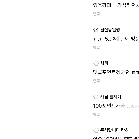
있을건데...
가끔씩오
댓글
남산동얼짱
ㅠ.ㅠ
댓글에
글에
방
댓글
치맥
댓글포인트겠군요
ㅎ
댓글
카림 벤제마
100포인트가자
6510일
댓글
존경합니다 칵하