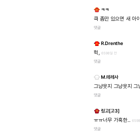
ㅋㅋ
큭
좀만
있으면
새
아
댓글
R.Drenthe
헉,
6598일 전
댓글
M.테레사
그냥웃지
그냥웃지
그냥
댓글
링고[고3]
ㅠㅠ너무
가혹한..
659
댓글