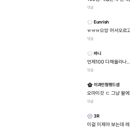
댓글
Eunrish
ㅠㅠㅠ으앙
어서오르고
댓글
바니
언제100
다채울라나..
댓글
이과인형짱드셈
오마이갓
ㄷ
그냥
팔에
댓글
3R
이걸
이제야
보는데
레