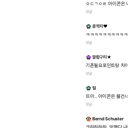
ㅇㄷㄱㅇㅌ
아이콘은
댓글
콩깍지♥
ㅋㅋㅋㅋㅋㅋㅋㅋㅋㅋ
댓글
알랍구티★
기존필요포인트랑
차
댓글
릴
뜨아..
아이콘은
물건
댓글
Bernd Schuster
크하하하하..망했다
내