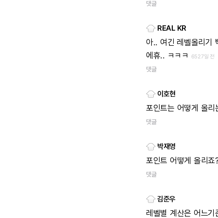
댓글
REAL KR
아..
여긴
레벨올리기
에휴..
ㅋㅋㅋ
6527일 전
댓글
이호현
포인트는
어떻게
올리
댓글
박재영
포인트
어떻게
올리죠
댓글
김준우
레벨별
계산은
어느기