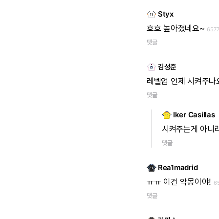
Styx
흐흐
높아졌네요~
657
댓글
김성준
레벨업
언제
시켜주나
댓글
Iker Casillas
시켜주는게
아니라
댓글
Rea1madrid
ㅠㅠ
이건
악몽이야!
6
댓글