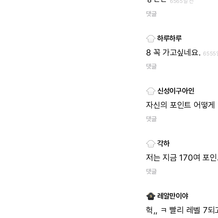
ㅎㄷㄷ
6565일 전
댓글
하루하루
8
꼭
가고싶네요.
6555
댓글
신성이구아인
자신의
포인트
어떻게
댓글
각하
저는
지금
170여
포인
댓글
레알만이야
헉,,
ㅋ
빨리
레벨
7되