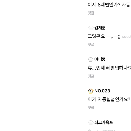
이제
8레벨인가?
자동
댓글
김재훈
그렇곤요
ㅡ,.ㅡ;;
6566
댓글
야니뭉
휴...언제
레벨업하나요
댓글
NO.023
이거
자동렙업인가요?
댓글
쇠고기육포