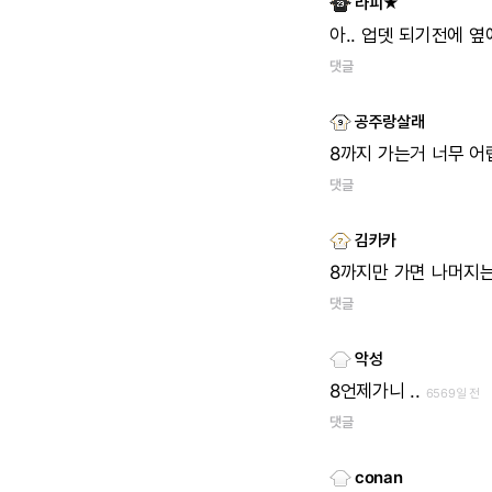
라피★
아..
업뎃
되기전에
옆
댓글
공주랑살래
8까지
가는거
너무
어
댓글
김카카
8까지만
가면
나머지
댓글
악성
8언제가니
..
6569일 전
댓글
conan