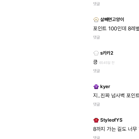
댓글
살빼면고양이
포인트
100인데
8레
댓글
s카카2
킁
6545일 전
댓글
kyer
지..진짜
넘사벽
포인
댓글
StyleofYS
8까지
가는
길도
너무
댓글