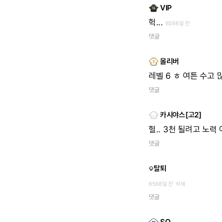
VIP
헉...
6598일 전
댓글
올리버
레벨
6
ㅎ
여튼
수고
댓글
카시야스[고2]
헐..
3천
될려고
노력
댓글
탈퇴
6598일 전
삭제
댓글
SQ