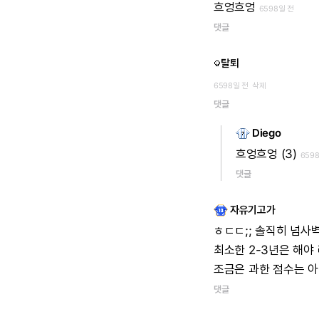
흐엉흐엉
6598일 전
댓글
탈퇴
6598일 전
삭제
댓글
Diego
흐엉흐엉
(3)
659
댓글
자유기고가
ㅎㄷㄷ;;
솔직히
넘사
최소한
2-3년은
해야
조금은
과한
점수는
아
댓글