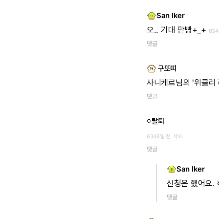
San Iker
오..
기대
만빵+_+
634
댓글
구또띠
사니케르님의
'위클리
댓글
탈퇴
6348일 전
삭제
댓글
San Iker
신청은
했어요.
댓글