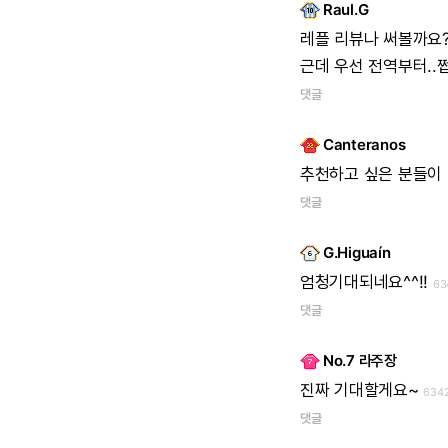
Raul.G
레플
리뷰나
써볼까요
근데
우선
전역부터..쩝
댓글
Canteranos
추천하고
싶은
분들이
댓글
G.Higuaín
엄청기대되네요^^!!
63
댓글
No.7 라주장
진짜
기대할게요~
634
댓글