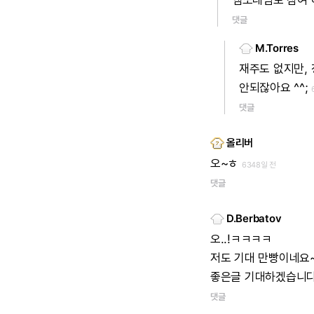
엠또레님도
참여
댓글
M.Torres
재주도
없지만,
안되잖아요
^^;
댓글
올리버
오~ㅎ
6348일 전
댓글
D.Berbatov
오..!ㅋㅋㅋㅋ
저도
기대
만빵이네요
좋은글
기대하겠습니다
댓글