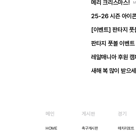
메리 크리스마스!
M
25-26 시즌 아이
[이벤트] 판타지 풋
판타지 풋볼 이벤트 
레알매니아 후원 캠
새해 복 많이 받으세
메인
게시판
경기
HOME
축구게시판
매치리포트