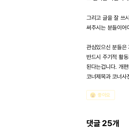
그리고 글을 잘 쓰시
써주시는 분들이어야
관심있으신 분들은 
반드시 주기적 활동
된다는겁니다. 개편
코너제목과 코너사진
emoji_emotions
좋아요
댓글 25개