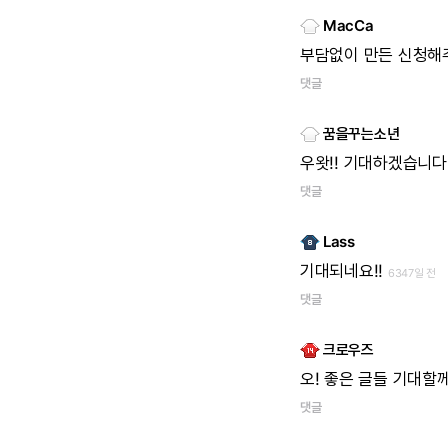
MacCa
부담없이
만든
신청해
댓글
꿈을꾸는소년
우왓!!
기대하겠습니다!
댓글
Lass
기대되네요!!
6347일 전
댓글
크로우즈
오!
좋은
글들
기대할
댓글