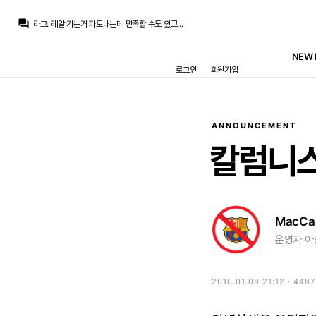
San Iker
:
맨시티도 부아디를 영입해야 로드리를 팔든지 하겠죠
question_answer
라그
:
레알 가는거 파토내는데 만족할 수도 있고...
라그
:
맨시티 호구 잡으려고 그랬을 수도 있고...
no6Redondo
:
지저분해서 그렇지 결국엔 갑니다
NEW 
로얄이
:
내가 아는 최근 옆동네는 맨시티 이적료 만족 못시키는데
로그인
회원가입
no6Redondo
:
너무 기대마세요
외데고르
:
생각외로 쉽게 팔아주는 금액인듯
스코월드
:
근데 마레스카 신임 첫시즌인데 로드리 파는 리스크도 시티가 굳이 감수하지는 않을테죠
외데고르
:
로드리 이적료 70M 유로 언저리겠네요
no6Redondo
:
추해질 필요는 없었을텐데
ANNOUNCEMENT
San Iker
:
맨시티도 부아디를 영입해야 로드리를 팔든지 하겠죠
칼럼니
MacCa
운영자 아
2010.01.08 21:12 · 448