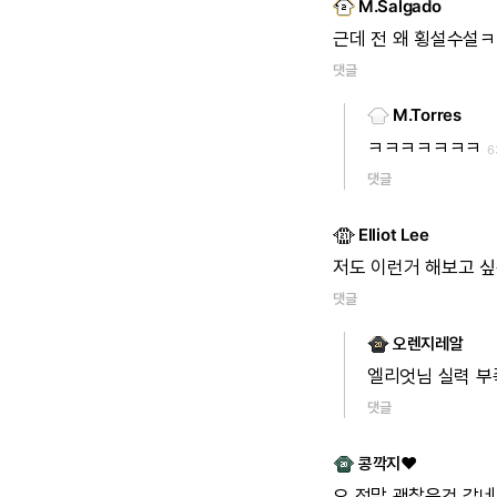
M.Salgado
근데
전
왜
횡설수설ㅋ
댓글
M.Torres
ㅋㅋㅋㅋㅋㅋㅋ
6
댓글
Elliot Lee
저도
이런거
해보고
싶
댓글
오렌지레알
엘리엇님
실력
부
댓글
콩깍지♥
오
정말
괜찮은것
같네