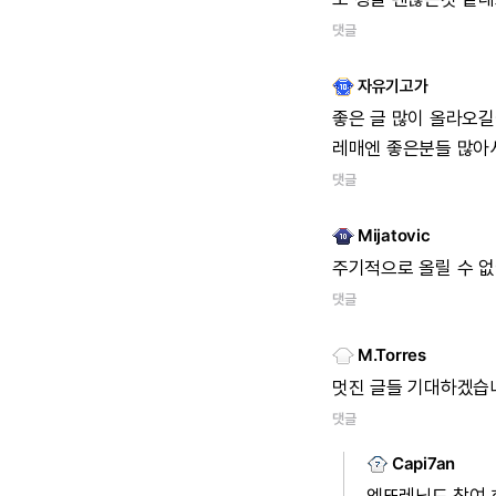
댓글
자유기고가
좋은
글
많이
올라오길
레매엔
좋은분들
많아
댓글
Mijatovic
주기적으로
올릴
수
없
댓글
M.Torres
멋진
글들
기대하겠습
댓글
Capi7an