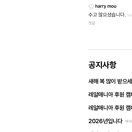
harry mou
수고
많으셨습니다.
59
댓글
공지사항
새해 복 많이 받으
레알매니아 후원 캠
레알매니아 후원 캠
2026년입니다
M.S