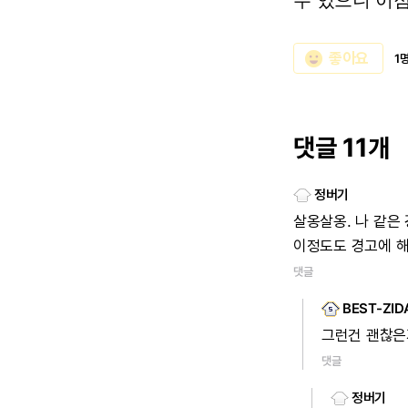
수
있으니
이
emoji_emotions
좋아요
1
댓글 11개
정버기
살옹살옹.
나
같은
이정도도
경고에
해
댓글
BEST-ZID
그런건
괜찮은
댓글
정버기