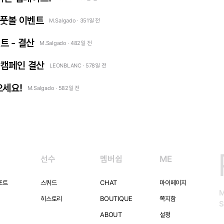
 풋볼 이벤트
M.Salgado · 351일 전
트 - 결산
M.Salgado · 482일 전
 캠페인 결산
LEONBLANC · 578일 전
으세요!
M.Salgado · 582일 전
선수
멤버쉽
ME
포트
스쿼드
CHAT
마이페이지
히스토리
BOUTIQUE
쪽지함
S
ABOUT
설정