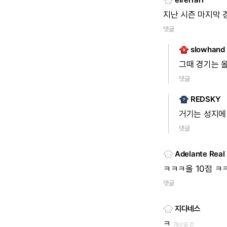
지난
시즌
마지막
댓글
slowhand
그때
경기는
댓글
REDSKY
거기는
성지에
댓글
Adelante Real
ㅋㅋㅋ올
10점
ㅋ
댓글
지다네스
ㅋ
760일 전