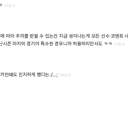
ㅋ
777일 전
도에
따라
주의를
받을
수
있는건
지금
생각나는게
모든
선수
코멘트
난시즌
마지막
경기야
특수한
경우니까
허용하지만서도
ㅋㅋ
777일 전
르카전떄도
진지하게
했다는./...;
776일 전