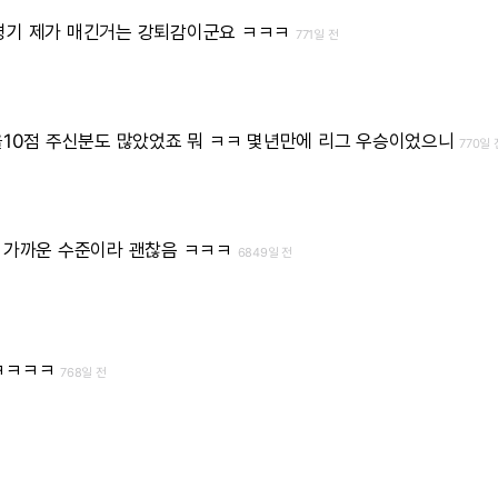
경기
제가
매긴거는
강퇴감이군요
ㅋㅋㅋ
771일 전
올10점
주신분도
많았었죠
뭐
ㅋㅋ
몇년만에
리그
우승이었으니
770일 
가까운
수준이라
괜찮음
ㅋㅋㅋ
6849일 전
ㅋㅋㅋㅋ
768일 전