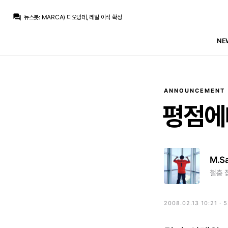
뉴스봇
:
SER) 디오망데, 레알 마드리드 입성
question_answer
뉴스봇
:
MARCA) 디오망데, 레알 이적 확정
뉴스봇
:
COPE) 레알, 호드리 NO 후 보강 포기
뉴스봇
:
COPE) 로드리, 바르사행에 레알 비판
NE
뉴스봇
:
공홈) 브라힘, 무리뉴 체제 준비 극찬
베르스타펜
:
맨시티는 최소 70m 파운드 라던데
베르스타펜
:
50m+50m면 몰라도
베르스타펜
:
50m은 슾국에서 나온 기사라는데 말이 안돼죠
흰둥이
:
브뉴데 이제 하산각이지 ㅋㅋ 흥행은 챔스에서나 보자
닥터 둠
:
브뉴데 흥행 데와울 따잇
ANNOUNCEMENT
뉴스봇
:
SER) 디오망데, 레알 마드리드 입성
평점에
M.S
철충 
2008.02.13 10:21 · 