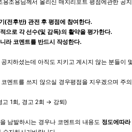
조용조용님께서
올리신 매치리포트
평점에관한
공지
기(전후반)
관전
후
평점에
참여한다.
적으로
각
선수(및
감독)의
활약을
평가한다.
니라
코멘트를
반드시
작성한다.
공지하셨는데
아직도
지키고
계시지
않는
분들이
에
코멘트를
쓰지
않으실
경우평점을
지우겠으며
주의
경고
1회,
경고
2회
→
강퇴)
점을 남발
하시는
경우나
코멘트의 내용
도
정도에따라