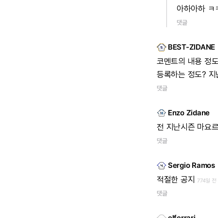
아하아하
ㅋ
댓글
BEST-ZIDANE
코멘트의
내용
정
등록하는
정도?
지
댓글
Enzo Zidane
전
지난시즌
마요
댓글
Sergio Ramos
적절한
공지
774일 전
댓글
elferrari