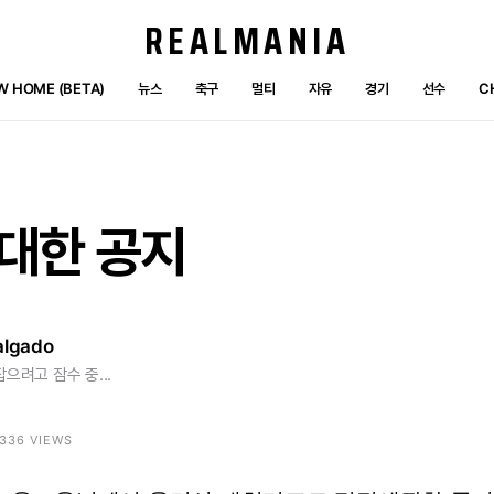
REALMANIA
W HOME (BETA)
뉴스
축구
멀티
자유
경기
선수
C
대한
공지
algado
잡으려고 잠수 중...
5336 VIEWS