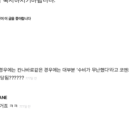
점
숙지하시기바랍니다.
명이 이 글을 좋아합니다
경우에는
칸나바로같은
경우에는
대부분
'수비가
무난했다'라고
코멘
당됨??????
777일 전
ANE
거죠
ㅋㅋ
777일 전