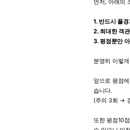
먼저,
아래의
1.
반드시
풀경
2.
최대한
객관
3.
평점뿐만
아
분명히
이렇게
앞으로
평점
습니다.
(주의
3회
→
또한
평점10