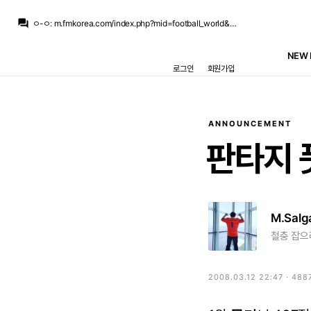
ㅇ-ㅇ
:
치인다… 외모 물올랐어
question_answer
ㅇ-ㅇ
:
m.fmkorea.com/index.php?mid=football_world&category=233499071&document_srl=10190273886
뉴스봇
:
The Athletic) 축구 최악의 이적 논란 톱10
닥터 둠
:
농담 중에 놀란이 어벤져스 찍으면 마크 러팔로가 몸무게 200킬로 넘을때까지 영화 안 찍을거라고...
NEW 
닥터 둠
:
m.fmkorea.com/best/10189536467
로그인
회원가입
떼오
:
풀컨디션이면 기대되긴함
떼오
:
무리뉴 얘기로는 베실바 신체상태 낮은 상태로 출전한거라던데
떼오
:
갈릴 수 밖에 없는듯..
닥터 둠
:
기자: 브뉴데 쿠키 영상에 대해서 알고 있는 것 있습니까? / 가필드: 몰루?
라그
:
특별히 부상 이슈만 없다면 갈릴 수 밖에 없을 듯
ANNOUNCEMENT
ㅇ-ㅇ
:
치인다… 외모 물올랐어
판타지
M.Salg
철충 잡으려
2008.03.12 22:47 · 488