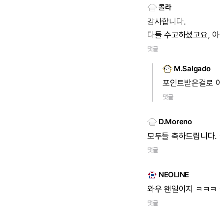
몰라
감사합니다.
다들
수고하셨고요,
아
댓글
M.Salgado
포인트받은걸로
댓글
D.Moreno
모두들
축하드립니다.
댓글
NEOLINE
와우
왠일이지
ㅋㅋㅋ
댓글