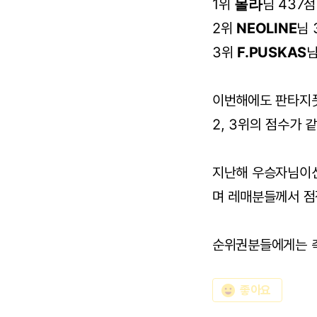
1위
몰라
님 437점
2위
NEOLINE
님 
3위
F.PUSKAS
님
이번해에도 판타지
2, 3위의 점수가 
지난해 우승자님이신
며 레매분들께서 점
순위권분들에게는 
emoji_emotions
좋아요