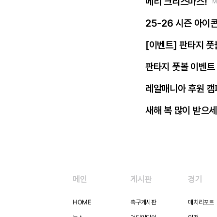
메리 크리스마스!
M
25-26 시즌 아이
[이벤트] 판타지 풋
판타지 풋볼 이벤트 
레알매니아 후원 캠
새해 복 많이 받으세
메인
게시판
경기
HOME
축구게시판
매치리포트