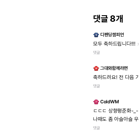
댓글 8개
디펜딩챔피언
모두
축하드립니다!!!
댓글
그대와함께라면
축하드려요!
전
다음
댓글
ColdWM
ㄷㄷㄷ
상향평준화-_-
나때도
좀
아슬아슬
우
댓글