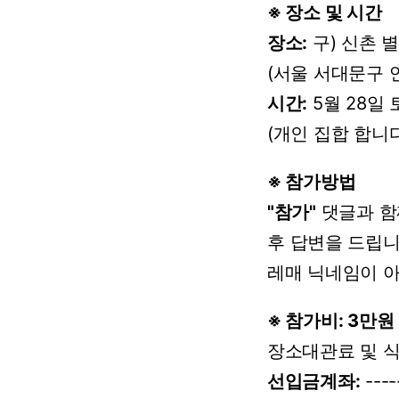
※
장소
및
시간
장소:
구)
신촌
(서울
서대문구
시간:
5월
28일
(개인
집합
합니다
※ 참가방법
"참가"
댓글과
함
후
답변을
드립니
레매
닉네임이
※
참가비:
3만원
장소대관료
및
선입금계좌:
----