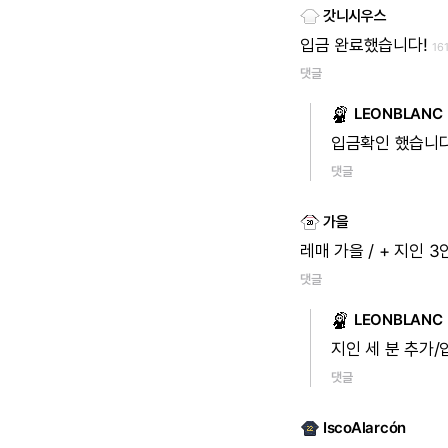
갓니시우스
입금
완료했습니다!
16
댓글
LEONBLANC
입금확인
했습니
댓글
가을
레매
가을
/
+
지인
3
댓글
LEONBLANC
지인
세
분
추가/
댓글
IscoAlarcón