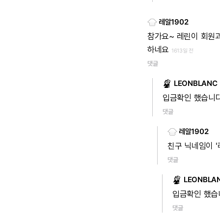
레알1902
참가요~
레린이
회원
하네요
1613일 전
댓글
LEONBLANC
입금확인
했습니
댓글
레알1902
친구
닉네임이
댓글
LEONBLA
입금확인
했습
댓글