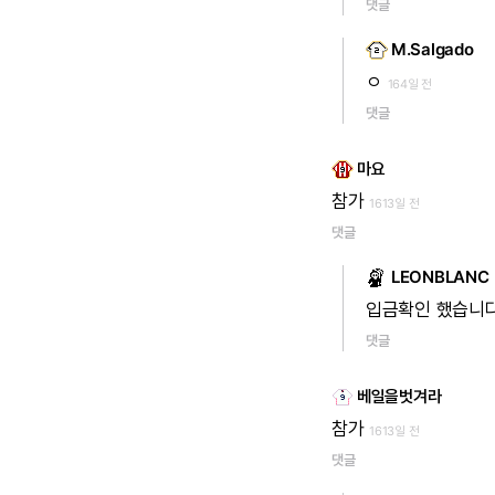
댓글
M.Salgado
ㅇ
164일 전
댓글
마요
참가
1613일 전
댓글
LEONBLANC
입금확인
했습니
댓글
베일을벗겨라
참가
1613일 전
댓글