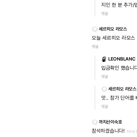
지인
한
분
추가/
댓글
세르히오 라모스
오늘
세르히오
라모스
댓글
LEONBLANC
입금확인
했습니
댓글
세르히오 라모스
앗..
참가
단어를
댓글
까치산이숙호
참석하겠습니다!
168일 