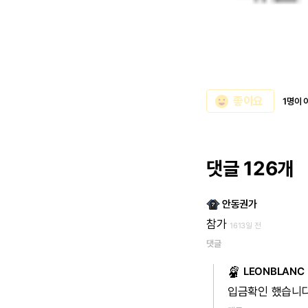
emoji_emotions
좋아요
1명이 
댓글 126개
안동권가
참가
1613일 전
댓글
LEONBLANC
입금확인
했습니