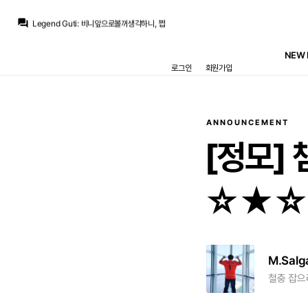
트레블마드리드
:
아오 아오
question_answer
Legend Guti
:
비니앞으로볼꺼생각하니, 쩝
Jude Bellingham
:
로드리 마음이 바르샤로 떠잔지라 없죠
열비
:
로드리 다시 레알 올 확률은 제로에 가깝나요?
NEW 
no6Redondo
:
기자들한테 놀아났다는 생각이드네요
로그인
회원가입
no6Redondo
:
결론은 미리 정해져있던건데
no6Redondo
:
6년을 줬구나
토티
:
m.realmania.net/board/view.php?id=news&no=10855
Jude Bellingham
:
이제 방출작업 하던것도 다 포기하고 여름 이적시장 종료할듯요
트레블마드리드
:
로드리가 바르샤가서 안아프고 시즌 보내면 우리는 무관인데 이걸 손놓고 있는건 좀...
ANNOUNCEMENT
[정모]
☆★☆
M.Salg
철충 잡으려