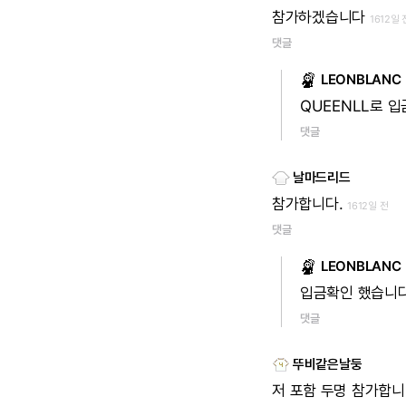
참가하겠습니다
1612일 
댓글
LEONBLANC
QUEENLL로
입
댓글
날마드리드
참가합니다.
1612일 전
댓글
LEONBLANC
입금확인
했습니
댓글
뚜비같은날둥
저
포함
두명
참가합니