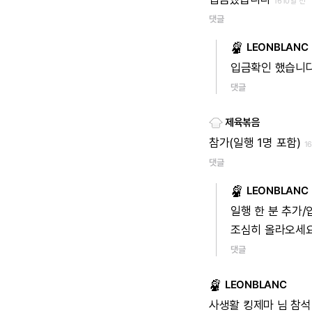
1610일 전
댓글
LEONBLANC
입금확인
했습니
댓글
제육볶음
참가(일행
1명
포함)
1
댓글
LEONBLANC
일행
한
분
추가/
조심히
올라오세
댓글
LEONBLANC
사생활
킹제마
님
참석