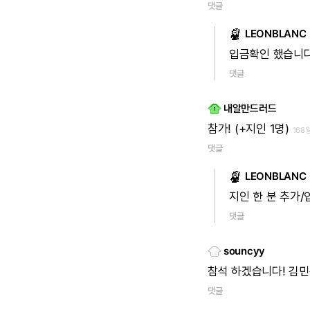
댓글
LEONBLANC
입금확인
했습니
댓글
내알만드러드
참가!
(+지인
1명)
168
댓글
LEONBLANC
지인
한
분
추가/
댓글
souncyy
참석
하겠습니다!
김민
댓글