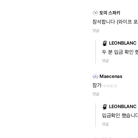
토미 스파키
참석합니다
(와이프
포
댓글
LEONBLANC
두
분
입금
확인
댓글
Maecenas
참가
1610일 전
댓글
LEONBLANC
입금확인
했습니
댓글