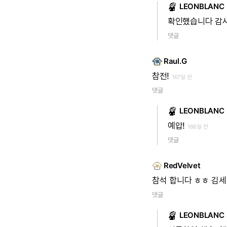
LEONBLANC
확인했습니다
감
댓글
Raul.G
참전!
167일 전
댓글
LEONBLANC
예압!
166일 전
댓글
RedVelvet
참석
합니다
ㅎㅎ
김세
댓글
LEONBLANC