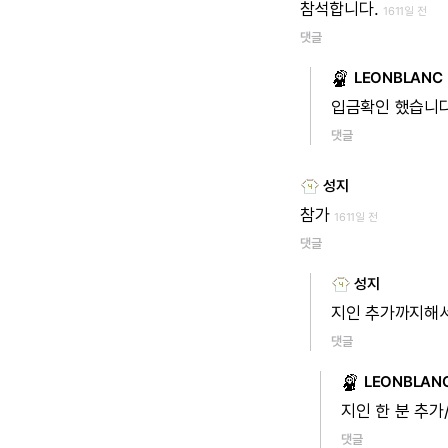
참석합니다.
1611일 전
댓글
LEONBLANC
입금확인
했습니
댓글
성지
참가
1611일 전
댓글
성지
지인
추가까지해
댓글
LEONBLAN
지인
한
분
추가
댓글