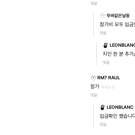
댓글
뚜비같은날둥
참가비
모두
입금
댓글
LEONBLAN
지인
한
분
추가
댓글
RM7 RAUL
참가
1612일 전
댓글
LEONBLANC
입금확인
했습니
댓글