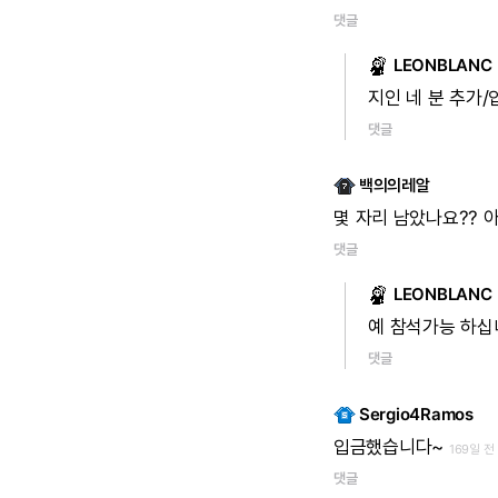
댓글
LEONBLANC
지인
네
분
추가/
댓글
백의의레알
몇
자리
남았나요??
댓글
LEONBLANC
예
참석가능
하십
댓글
Sergio4Ramos
입금했습니다~
169일 전
댓글