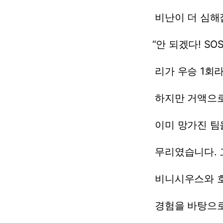
비난이
더
심해
“안
되겠다!
SOS
리가
우승
1회
하지만
거액으
이미
망가진
팀
무리였습니다.
비니시우스와
경험을
바탕으