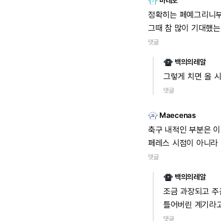
마테오
정확히는
페예그리니
그때
참
많이
기대했는
댓글
백의의레알
그렇게
치면
올
댓글
Maecenas
축구
내적인
부분은
이
페레스
시점이
아니라
댓글
백의의레알
조금
과장되고
주
틀어버린
계기라
댓글