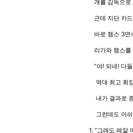
걔를
감독으로
근데
지단
카드
바로
챔스
3연
리가와
챔스를
”야!
되네!
다들
역대
최고
회
내가
결과로
증
그런데도
아쉬
1.
”그래도
레알