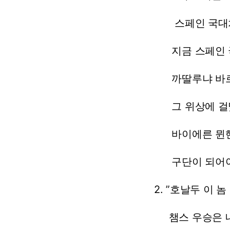
스페인
국대
지금
스페인
까딸루냐
바
그
위상에
걸
바이에른
뮌
구단이
되어
2.
”호날두
이
놈
챔스
우승은