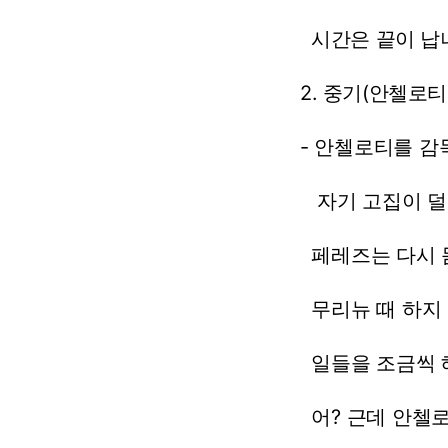
시간은
끝이
납
2.
중기(안첼로티
-
안첼로티를
감
자기
고집이
덜
페레즈는
다시
무리뉴
때
하지
일들을
조금씩
어?
근데
안첼