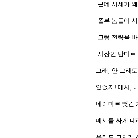
근데
시세가
왜
졸부
놈들이
시
그럼
전략을
바
시장인
남미로
그래,
안
그래도
있었지!
메시,
네이마르
뺏긴
메시를
싸게
데
우리도
그렇게