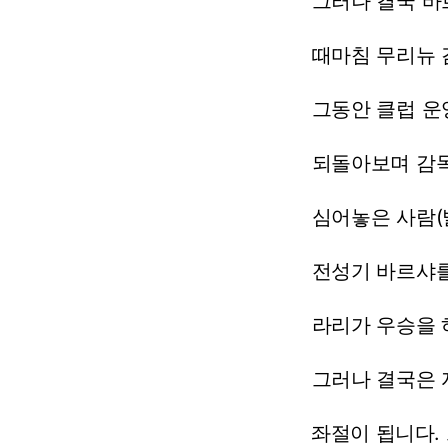
그러나
결국
바
때마침
무리뉴
그동안
클럽
운
되돌아보며
감
심어놓은
사람
전성기
바르샤
라리가
우승을
그러나
결국은
좌절이
됩니다.