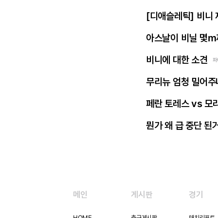
[디애슬레틱] 비니
아스날이 비닐 몇m
비니에 대한 소견
파
무리뉴 엄청 밀어주
페란 토레스 vs 모
뭔가 왜 급 중단 된
메인
게시판
경기
HOME
축구게시판
매치리포트