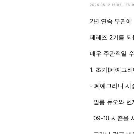
2026.05.12 16:06 · 261
2년
연속
무관에
페레즈
2기를
되
매우
주관적일
1.
초기(페예그리
-
폐예그리니
시
발롱
듀오와
벤
09-10
시즌을