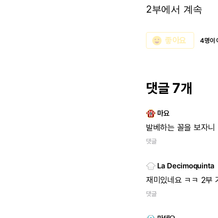
2부에서 계속
emoji_emotions
좋아요
4명이 
댓글 7개
마요
발베하는
꼴을
보자니
댓글
La Decimoquinta
재미있네요
ㅋㅋ
2부
댓글