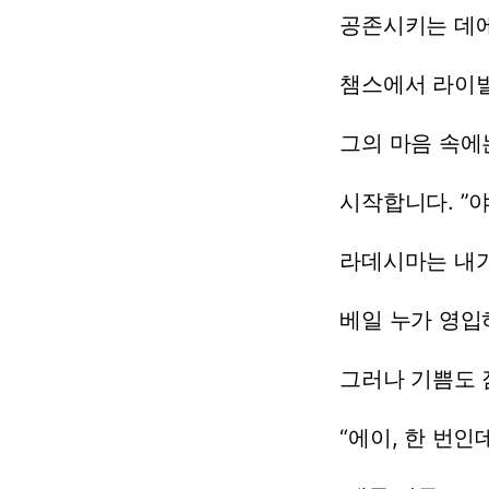
공존시키는
데
챔스에서
라이
그의
마음
속에
시작합니다.
”야
라데시마는
내
베일
누가
영입
그러나
기쁨도
“에이,
한
번인