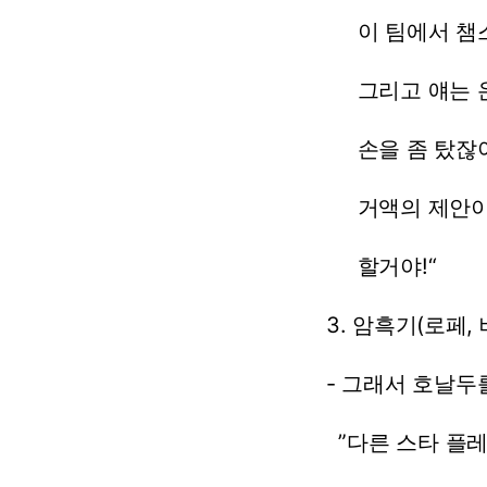
이
팀에서
챔
그리고
얘는
손을
좀
탔잖아
거액의
제안
할거야!“
3.
암흑기(로페,
-
그래서
호날두
”다른
스타
플