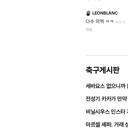
LEONBLANC
다수
의역
ㅋㅋ
88일 전
댓글
축구게시판
세바요스 없으니까 
전성기 카카가 만약
비닐시우스 인스타 
마르셀 셰퍼: 거래 