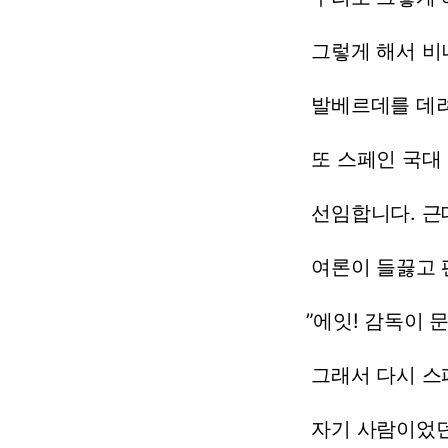
그렇게
해서
비
발베르데를
데려
또
스페인
국대
선임합니다.
근
여론이
들끓고
”에잇!
감독이
문
그래서
다시
스
자기
사람이었