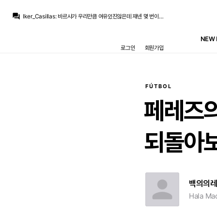
Iker_Casillas
:
저러다 팀 협상에서 파토나고 FA엔딩이 될 수도 있고요
question_answer
Iker_Casillas
:
바르샤가 우리만큼 여유있진않은데 쟤넨 몇 번이나 도박을 했던 애들이니..
zidanes pavones
:
이야ㅋㅋㅋㅋ 바르사한테 중원 탈탈털리고 또 엘클전패 보이네ㅋㅋㅋㅋ
Iker_Casillas
:
딱히 데려올 적극성은 크게 없고 올려면 와라 배짱부리다가 다른데 가는
NEW 
Iker_Casillas
:
요로랑 폰지때랑 비슷한거죠,, 우리가 갑 아님? 배짱부리다
로그인
회원가입
Jude Bellingham
:
레알만 바라보며 기다려줄거라 생각한거죠
Jude Bellingham
:
어차피 로드리한테 큰돈 안쓰려고 천천히 느긋하게 진행하려 했더군요
Iker_Casillas
:
레알 관련 채널에선 죄다 로드리 데려오라고 시위중이죠.. 자업자득
Iker_Casillas
:
인스타뿐 아니라 유튜브 트위터
San Iker
:
댓글들은 하나 같이 전부 로드리 타령 중
FÚTBOL
Iker_Casillas
:
저러다 팀 협상에서 파토나고 FA엔딩이 될 수도 있고요
페레즈
되돌아보
백의의
Hala Mad