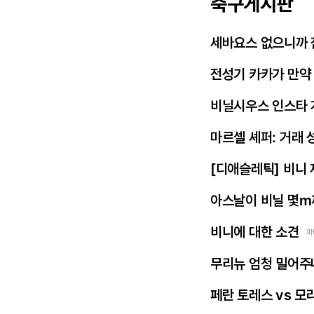
축구게시판
세바요스 없으니까 
전성기 카카가 만약
비닐시우스 인스타 
마르셀 셰퍼: 거래 
[디애슬레틱] 비니
아스날이 비닐 몇m
비니에 대한 소견
파
무리뉴 엄청 밀어주
페란 토레스 vs 모