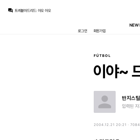
트레블마드리드
:
로드리가 바르샤가서 안아프고 시즌 보내면 우리는 무관인데 이걸 손놓고 있는건 좀...
question_answer
트레블마드리드
:
아오 아오
Legend Guti
:
비니앞으로볼꺼생각하니, 쩝
Jude Bellingham
:
로드리 마음이 바르샤로 떠잔지라 없죠
NEW 
열비
:
로드리 다시 레알 올 확률은 제로에 가깝나요?
로그인
회원가입
no6Redondo
:
기자들한테 놀아났다는 생각이드네요
no6Redondo
:
결론은 미리 정해져있던건데
no6Redondo
:
6년을 줬구나
토티
:
m.realmania.net/board/view.php?id=news&no=10855
Jude Bellingham
:
이제 방출작업 하던것도 다 포기하고 여름 이적시장 종료할듯요
FÚTBOL
트레블마드리드
:
로드리가 바르샤가서 안아프고 시즌 보내면 우리는 무관인데 이걸 손놓고 있는건 좀...
이야~
반지스
입력된 자
2004.12.21 20:21 · 708