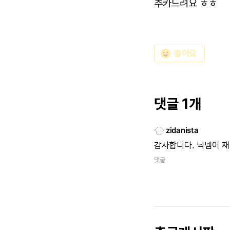
추카드려요 ㅎㅎ
emoji_emotions
좋아요
댓글 1개
zidanista
감사합니다.
닉넴이
재
댓글