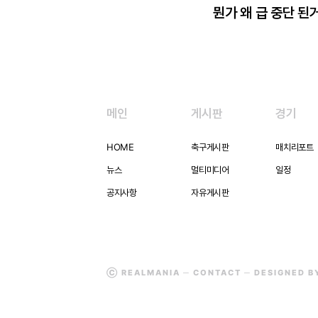
뭔가 왜 급 중단 된
메인
게시판
경기
HOME
축구게시판
매치리포트
뉴스
멀티미디어
일정
공지사항
자유게시판
Ⓒ REALMANIA ─
CONTACT
─ DESIGNED 