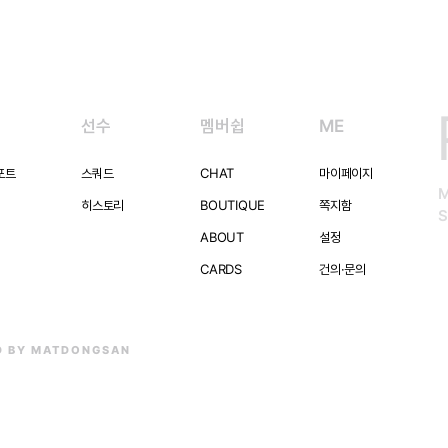
선수
멤버쉽
ME
포트
스쿼드
CHAT
마이페이지
히스토리
BOUTIQUE
쪽지함
S
ABOUT
설정
CARDS
건의·문의
D BY MATDONGSAN