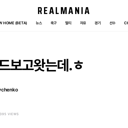
REALMANIA
W HOME (BETA)
뉴스
축구
멀티
자유
경기
선수
C
드보고왓는데.ㅎ
vchenko
6395 VIEWS