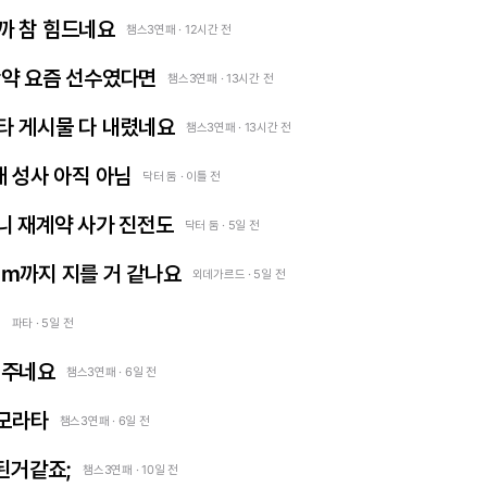
까 참 힘드네요
챔스3연패 · 12시간 전
만약 요즘 선수였다면
챔스3연패 · 13시간 전
타 게시물 다 내렸네요
챔스3연패 · 13시간 전
래 성사 아직 아님
닥터 둠 · 이틀 전
니 재계약 사가 진전도
닥터 둠 · 5일 전
m까지 지를 거 같나요
외데가르드 · 5일 전
견
파타 · 5일 전
어주네요
챔스3연패 · 6일 전
 모라타
챔스3연패 · 6일 전
 된거같죠;
챔스3연패 · 10일 전