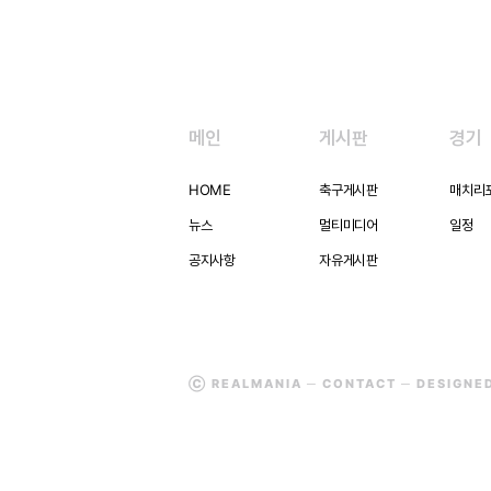
메인
게시판
경기
HOME
축구게시판
매치리
뉴스
멀티미디어
일정
공지사항
자유게시판
Ⓒ REALMANIA ─
CONTACT
─ DESIGNE