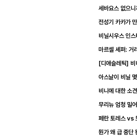
세바요스 없으니
전성기 카카가 
비닐시우스 인스
마르셀 셰퍼: 거
[디애슬레틱] 비
아스날이 비닐 몇
비니에 대한 소
무리뉴 엄청 밀
페란 토레스 vs
뭔가 왜 급 중단