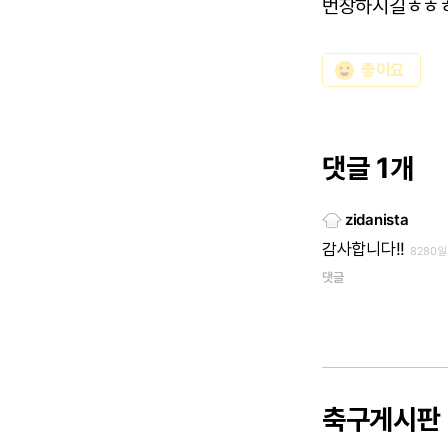
번창하시길ㅎㅎ
emoji_emotions
좋아요
댓글 1개
zidanista
감사합니다!!
8280일
댓글
축구게시판