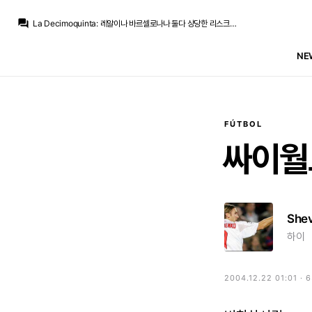
La Decimoquinta
:
바르셀로나가 로드리에 움직이는건 어차피 훌리안은 가능성 안보이고 도저히 시장에서 공격수를 구할만한 각이 안보이니까
question_answer
La Decimoquinta
:
레알이나 바르셀로나나 둘다 상당한 리스크를 지고 해야하는 딜이죠
라그
:
리그 정도야 우리가 헤메면 먹겠지만 수비라인 연약하고 중앙 공격수 페란이랑 아데예미 땜빵 밖에 없고
온태
:
칼라팟이 입방정떨어서 딜 망쳤다는 소식을 봤는데
NE
라그
:
그렇다고 로드리 데려갔다고 윈나우할 전력이냐 하면 그것도 아니라..
라그
:
뭐 로드리가 훼까닥 돌아서 2+2년 계약 이렇게 해주면 모르겠는데
Pio
:
저긴 윈나우 해야해서 이득이긴 하겠죠 챔스 못든게 10년이 넘었는데
라그
:
우리는 로드리 먹고 체해도 버틸 수 있는데 쟤넨 로드리 먹고 체하면 견딜 경제적 체급이 아닐텐데
라그
:
근데 전 바르셀로나가 로드리 데려가는게 마냥 좋은 일인지는 모르겠어요
닥터 둠
:
리얄 토마스[하늘운동]: 바르샤, 시티 접촉 예정
FÚTBOL
La Decimoquinta
:
바르셀로나가 로드리에 움직이는건 어차피 훌리안은 가능성 안보이고 도저히 시장에서 공격수를 구할만한 각이 안보이니까
싸이월
She
하이
2004.12.22 01:01 · 