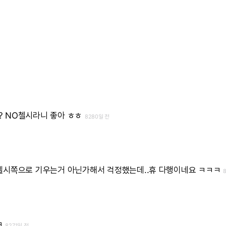
?
NO첼시라니
좋아
ㅎㅎ
8280일 전
첼시쪽으로
기우는거
아닌가해서
걱정했는데..휴
다행이네요
ㅋㅋㅋ
ㅋ
8271일 전