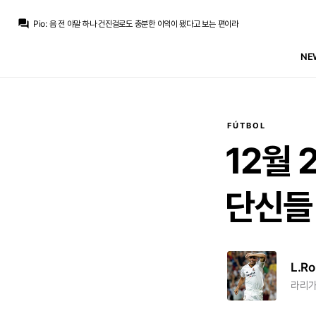
Pio
:
그 레버 없었으면 메시는 여전히 바르셀로나에 있었을거라
question_answer
Pio
:
음 전 야말 하나 건진걸로도 충분한 이익이 됐다고 보는 편이라
La Decimoquinta
:
그렇게 레버까지 땡기고 미래 중계권 수익까지 저당잡아가며 팔아서 그만큼의 이익을 낸거 같진 않네요
La Decimoquinta
:
뭐 걔들 그렇게 하고도 초반엔 유로파가고 그 이후에도 4강-8강만 와리가리 한거같은데
NE
La Decimoquinta
:
매번 우승하겠다고 베테랑 FA만 매년 사면서 달려봤자 이런팀들은 길게 못가죠
라그
:
결과적으로 도박 걸어서 세마리는 아니어도 두마리 토끼 정도는 잡은 셈...
라그
:
저도 다시 돌아가서 제가 옆동네 회장하라고 하면 긴축재정 할 거 같은데...
La Decimoquinta
:
차명석이 단장으로 와서 팜 내실부터 다져놓으니까 한화처럼 용병 2명빨로 팀순위 왔다갔다 하는게 아니라 지속 가능한 강팀으로 만들어놨죠
라그
:
리그 우승은 물론이고 챔스 성적도 이정도로 유지 못했겠죠.
라그
:
레비 하피냐 쿤데 조안 이런 애들 영입 안하고 유스랑 값싼 리그 선수들로 메웠으면
FÚTBOL
Pio
:
그 레버 없었으면 메시는 여전히 바르셀로나에 있었을거라
12월
단신들
L.Ro
라리가