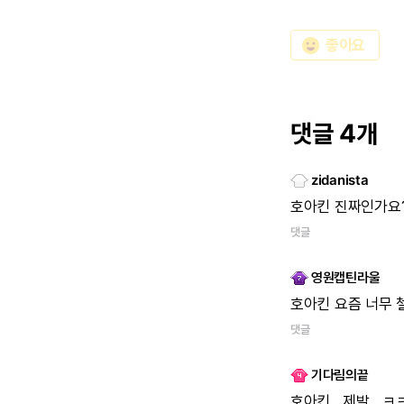
emoji_emotions
좋아요
댓글 4개
zidanista
호아킨
진짜인가요
댓글
영원캡틴라울
호아킨
요즘
너무
댓글
기다림의끝
호아킨...제발...ㅋ