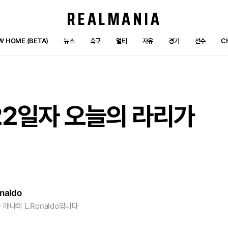
REALMANIA
W HOME (BETA)
뉴스
축구
멀티
자유
경기
선수
C
22일자
오늘의
라리가
naldo
 매냐의 L.Ronaldo입니다