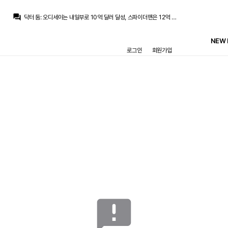
Nts
:
앨리엇 앤더슨 얘가 올시즌 최고영입각일거라고 생각드네요 다가오는 시즌 끝나면
question_answer
닥터 둠
:
오디세이는 내일부로 10억 달러 달성, 스파이더맨은 12억 달러 달성 및 이번 주말에 17억 달러 예상
TheWeeknd
:
후속작 제목은 잭슨인가요
TheWeeknd
:
이길진 몰라도 곤살로가 골 넣을 느낌이
NEW 
닥터 둠
:
마이클 영화 후속작 작업 들어감
로그인
회원가입
닥터 둠
:
???: 하나 해줬음(실점 관여 턴오버)
뉴스봇
:
SER) 로드리 영입 두고 레알의 아쉬움
뉴스봇
:
COPE) 시로 로페스, 레알 수동성 맹비난
뉴스봇
:
COPE) 로드리 레알 불발에 충격 토로
뉴스봇
:
COPE) 모리뉴, 비니시우스-음바페 조화 과제
Nts
:
앨리엇 앤더슨 얘가 올시즌 최고영입각일거라고 생각드네요 다가오는 시즌 끝나면
메인
게시판
경기
HOME
축구게시판
매치리포트
뉴스
멀티미디어
일정
공지사항
자유게시판
announcement
Ⓒ REALMANIA ─
CONTACT
─ DESIGNED 