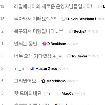
레알매니아의 새로운 운영자님들입니다!
13
돌아와서 기뻐요^-^*
15
i David Beckham i
7917일
복구되서 다행입니다 ..^^
2
Becks7
7917일 전
안되는 동안
1
D.Beckham
7917일 전
너무 오래 기다렸삼 +_+
-
R9.4ever
7917일 전
ㅠ_ㅠ
2
Master Zizou
7917일 전
그리웠어요
5
Madridismo
7917일 전
핫 드뎌되네요 ㅜㅜ
5
MacCa
7917일 전