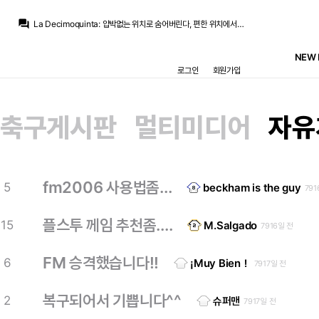
닥터 둠
:
브뉴데 각본가인 크리스 맥카나&에릭 소머스가 둠스데이와 시크릿 워즈도 담당하고 있다는 후문
question_answer
La Decimoquinta
:
압박없는 위치로 숨어버린다, 편한 위치에서만 플레이한다, 의미없는 매크로 패스만 한다 등등...
La Decimoquinta
:
공신력은 별로 없는거같은데 로카텔리 링크가 잠깐 있었는데 얘가 아이러니하게도 유베팬들로부터 욕먹는 레파토리가 추멘이랑 비슷합니다
San Iker
:
최선은 당연히 로드리 그냥 데려오는 거겠지만요.
NEW 
San Iker
:
이번시즌 버릴 거 아니면 로드리 놓치더라도 유벤투스의 로카텔리나 팰리스의 워튼 같은 선수라도 좀 데려오는 게 맞다고 생각하는데 페레스가 말을 쳐들을 거 같지가 않군요..
로그인
회원가입
닥터 둠
:
m.fmkorea.com/best/10162046506
La Decimoquinta
:
라센시오가 다치지만 않았어도 저기로 보내면 딱이었을거 같은데
온태
:
아 라센시오 데려가지
아르한
:
그런 와중에 윙 쪽에 큰돈 쓸 계획 중이라 센터백은 적당히 임대 쌀먹으로 하려는 느낌이더라고요
축구게시판
멀티미디어
자유
아르한
:
자케, 레오니가 장기 부상으로 막 돌아올 상황이고 조 고메즈가 마침 다쳐버려서 누구 하나 들어오기는 해야 한다고
닥터 둠
:
브뉴데 각본가인 크리스 맥카나&에릭 소머스가 둠스데이와 시크릿 워즈도 담당하고 있다는 후문
fm2006 사용법좀...
5
beckham is the guy
791
플스투 께임 추천좀....
15
M.Salgado
7916일 전
FM 승격했습니다!!
6
¡Muy Bien！
7917일 전
복구되어서 기쁩니다^^
2
슈퍼맨
7917일 전