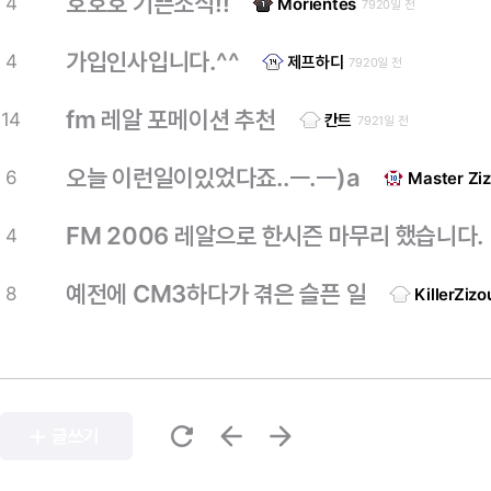
호호호 기쁜소식!!
4
Morientes
7920일 전
가입인사입니다.^^
4
제프하디
7920일 전
fm 레알 포메이션 추천
14
칸트
7921일 전
오늘 이런일이있었다죠..ㅡ.ㅡ)a
6
Master Zi
FM 2006 레알으로 한시즌 마무리 했습니다.
4
예전에 CM3하다가 겪은 슬픈 일
8
KillerZizo
refresh
arrow_back
arrow_forward
add
글쓰기