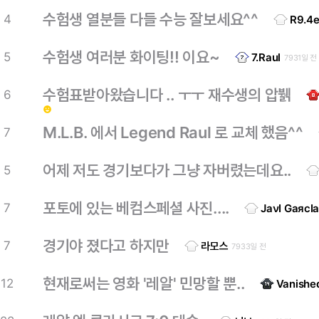
수험생 열분들 다들 수능 잘보세요^^
4
R9.4e
수험생 여러분 화이팅!! 이요~
5
7.Raul
7931일 전
수험표받아왔습니다 .. ㅜㅜ 재수생의 압뷁
6
emoji_emotions
M.L.B. 에서 Legend Raul 로 교체 했음^^
7
어제 저도 경기보다가 그냥 자버렸는데요..
5
포토에 있는 베컴스페셜 사진....
7
JаνΙ GаясΙ
경기야 졌다고 하지만
7
라모스
7933일 전
현재로써는 영화 '레알' 민망할 뿐..
12
Vanishe