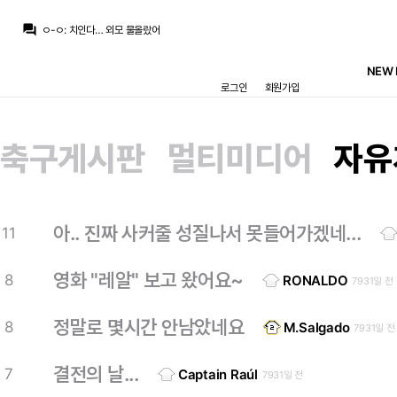
챔스3연패
:
와 ㄷㄷ 마지막 컷백 내주는거까지
question_answer
ㅇ-ㅇ
:
치인다… 외모 물올랐어
ㅇ-ㅇ
:
m.fmkorea.com/index.php?mid=football_world&category=233499071&document_srl=10190273886
뉴스봇
:
The Athletic) 축구 최악의 이적 논란 톱10
NEW 
닥터 둠
:
농담 중에 놀란이 어벤져스 찍으면 마크 러팔로가 몸무게 200킬로 넘을때까지 영화 안 찍을거라고...
로그인
회원가입
닥터 둠
:
m.fmkorea.com/best/10189536467
떼오
:
풀컨디션이면 기대되긴함
떼오
:
무리뉴 얘기로는 베실바 신체상태 낮은 상태로 출전한거라던데
떼오
:
갈릴 수 밖에 없는듯..
축구게시판
멀티미디어
자유
닥터 둠
:
기자: 브뉴데 쿠키 영상에 대해서 알고 있는 것 있습니까? / 가필드: 몰루?
챔스3연패
:
와 ㄷㄷ 마지막 컷백 내주는거까지
아.. 진짜 사커줄 성질나서 못들어가겠네...
11
영화 "레알" 보고 왔어요~
8
RONALDO
7931일 전
정말로 몇시간 안남았네요
8
M.Salgado
7931일 전
결전의 날...
7
Captain Raúl
7931일 전