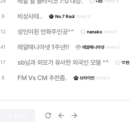
레알 엘 클라시코 7:0 대승.
28
나보
7934일 전
비상사태..
8
No.7 Raúl
7934일 전
성인이된 만화주인공^^
12
nanako
7935일 전
레알매니아넷 1주년!!
41
레알매니아넷
7936일 전
sb님과 외모가 유사한 외국인 모델 ^^
17
♡완
FM Vs CM 추천좀.
8
브라이언
7937일 전
refresh
arrow_back
arrow_forward
add
글쓰기