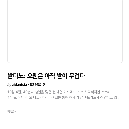
Oliver
Kahn
(Bayer
Múnich)
Kaká
(Milan)
Frank
Lampard
(Chelsea)
Henrik
Larsson
(Barcelona)
Roy
Makaay
(Bayer
Múnich)
Paolo
Maldini
(Milan)
Pavel
Nedved
(Juventus)
Alessandro
Nesta
(Milan)
Michael
Owen
(Real
Madrid)
Robert
Pires
(Arsenal)
Raúl
(Real
Madrid)
Roberto
Carlos
(Real
Madrid)
Ronaldinho
(Barcelona)
Ronaldo
(Real
Madrid)
Wayne
Rooney
(Manchester
United)
Andrei
Shevchenko
(Milan)
Ruud
van
Nistelrooy
(Manchester
United)
Theodoros
Zagorakis
(Bolonia)
Zinedine
Zidane
(Real
Madrid)<
발다노:
오웬은
아직
발이
무겁다
by
zidanista · 8293일 전
10월
4일,
49번째
생일을
맞은
전
레알
마드리드
스포츠
디렉터인
호르헤
발다노가
\'라디오
마르카\'의
마이크를
통해
현재
레알
마드리드가
직면하고
있는
문제를
말하며
마이클
오웬에
대해
인내가
필요하다고
말했다.
\"레알
마드리드에서
뛰는게
편한
것은
아니다.
오웬은
큰
도전으로
향하고
있다.
새로운
댓글 -
팀에서
아직
익숙해지지
못했고,
베르나베우에서
편한
기분을
가지고
뛰는
것도
아니다.
아직
발이
무거운
것
같다.
하지만
그것은
시간과
함께
해결되는
것이고,
그는
젊지만
2번의
월드컵에
출장하는등
많은
경험을
가지고
있다.\"
현
스포츠