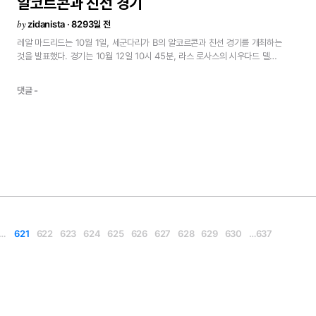
알코르콘과
친선
경기
by
zidanista · 8293일 전
레알
마드리드는
10월
1일,
세군다리가
B의
알코르콘과
친선
경기를
개최하는
것을
발표했다.
경기는
10월
12일
10시
45분,
라스
로사스의
시우다드
델
풋볼에서
열린다.
알코르콘은
레알
마드리드
B와
함께
세군다리가
B의
그룹
I에
소속,
현재
승점
9점으로
5위를
기록중에
있다.<
댓글 -
1…
621
622
623
624
625
626
627
628
629
630
…
637