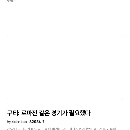
댓글 -
(6.)
Arsenal
(Inglaterra)
264,0
5.
(9.)
Boca
Juniors
(Argentina)
256,0
6.
(11.)
Milan
(Italia)
254,0
7.
(4.)
Sao
Paulo
(Brasil)
254,0
8.
(8.)
River
Plate
(Argentina)
248,0
9.
(9.)
Juventus
(Italia)
246,0
10.
(7.)
Oporto
(Portugal)
245,5
＊괄호는
지난달
순위
/
전체순위보기<
구티:
로마전
같은
경기가
필요했다
by
zidanista · 8293일 전
레알
마드리드의
미드필더
호세
마리아
구티에레스
\'구티\'는
로마전을
되돌아