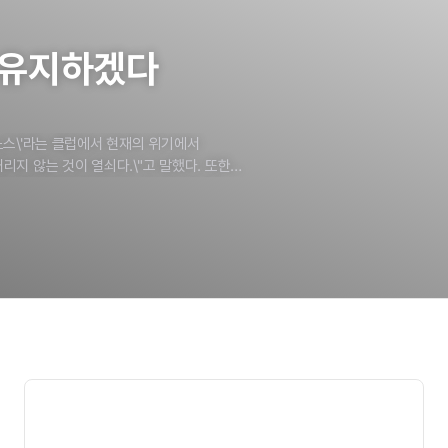
유지하겠다
스\'라는
클럽에서
현재의
위기에서
내리지
않는
것이
열쇠다.\"고
말했다.
또한
은
골을
넣지
못하고
있는게
사실이지만
가지고
있기
때문에
시즌
막바지에는
모든
리드의
모든
선수들은
오로지
축구에만
을
갖지만,
레알
마드리드나
선수들의
전념하며
다른
일은
하지
않아야
한다.\"
의
메이져
타이틀을
들어
올렸다.
그래서
너무
게
만들기도
했다.
열쇠는
팬들처럼
결단을
만
실행에
옮길
뿐,
클럽을
위해
새로운
것을
데려왔으며
클럽의
유스팀을
돌보았다.
른
선수들이대체했다.
이런모델은
계속
적인
행동은
결실을
보지
못한다고
생각하지만
,
우리
클럽도
위대한
선수들을
영입해