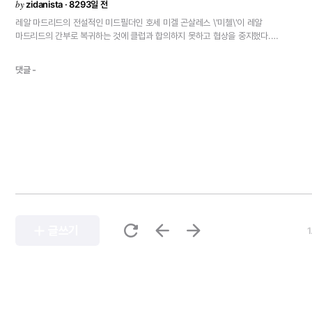
by
zidanista · 8293일 전
레알
마드리드의
전설적인
미드필더인
호세
미겔
곤살레스
\'미첼\'이
레알
마드리드의
간부로
복귀하는
것에
클럽과
합의하지
못하고
협상을
중지했다.
제네럴
디렉터
보좌
또는
유스팀
책임자로
취임할
예정이었지만
몇주간
계속된
협상은
최종적으로
결렬되었다.
한편
미첼은
감독
취임을
위해
프리메라리가
2개의
댓글 -
팀과
연결되고
있다.<
refresh
arrow_back
arrow_forward
add
글쓰기