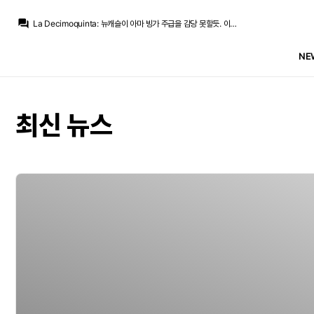
La Decimoquinta
:
마스탄투오노도 피렌체에 임대보내면서 50% 주급보조해주는거 같던데
question_answer
La Decimoquinta
:
뉴캐슬이 아마 빙가 주급을 감당 못할듯. 이삭, 기마랑이스, 토날리 뉴캐슬 시절 주급보다 지금 빙가가 레알에서 받고 있는 주급이 더 높아서
Jude Bellingham
:
로드리 걍 잔류해라
Galácticos21
:
꾸레들은 꼬마 담당 일진인가.. 맨날 꼬마만 괴롭히네요
NE
Jude Bellingham
:
로메로 아틀레티코랑 개인합의 봤는데 바르샤가 하이재킹할수도
no6Redondo
:
40정도에 긁어볼만 하지 않을까 문득 생각이 났네요
no6Redondo
:
진지하게 뉴캐슬 빙가어떨지
no6Redondo
:
이스타 보고있는데
no6Redondo
:
코나테 빠진걸 아라우호로
최신 뉴스
뉴스봇
:
공홈) 페렌츠바로시전, 버디슈 첫 출격
La Decimoquinta
:
마스탄투오노도 피렌체에 임대보내면서 50% 주급보조해주는거 같던데