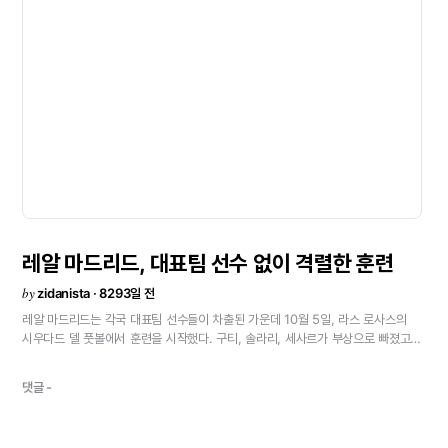
컷기때문인가.
\"두
팀에
있어
매우
어려운
경기였다.
우리는
운좋게
찬스가
생겼고
2골을
넣었다.
그
후
남은
시간을
잘
견뎠다.
어려운
상황이었지만
우리는
호조를
지키고
있다.
생각한대로
일이
진행되고
있는
것이다.\"
-
지난
시즌과
연승
기록이
같다.
이번에는
어떨까.
\"지난
시즌,
우리는
6연승을
기록했다.
이번에는
일요일
홈에서
레가네스를
이겨
그
기록을
넘고
싶다.
하지만
확실하다고
말할
수는
없다.
지난
시즌에도
지금과
같은
시작을
했지만
그
후
하향
곡선을
그렸기
때문이다.\"
-
수비진은
최소
실점을
기록하고
있다.
호조의
키가
거기에
있는
것은
아닐까.
\"아니,
수비수만이
아니다.
미드필더나
포워드가
매우
좋아
서로
잘
맞물리고
있다.
우리팀은
매우
젊은
사람으로
구성되고
있지만
경험과
수준
높은
선수가
모이고
있기
때문이다.\"
-
\'레알
마드리드의
위기\'를
아래에서
어떻게
보나.
\"나쁜
상태의
팀은
보고
싶지
않다.
우리는
우리의
팀에서
나날이
집중하고
있고
A팀은
현재
전환점에
있다.
그들은
그다지
좋지
못하지만
우리는
호조의
컨디션이다.
필요하게
된다면
어떤
형태로는
도울
수
있다.\"<
레알
마드리드,
대표팀
선수
없이
격렬한
훈련
by
zidanista · 8293일 전
레알
마드리드는
각국
대표팀
선수들이
차출된
가운데
10월
5일,
라스
로사스의
시우다드
델
풋볼에서
훈련을
시작했다.
구티,
솔라리,
세사르가
부상으로
빠졌고
메히아,
파본,
엘게라,
모리엔테스,
셀라데스,
피구,
지단,
라울
브라보,
우드게이트,
보르하,
디에고
로페스,
카시야스,
하비
가르시아가
훈련에
참가했다.
댓글 -
훈련은
아침부터
페르난도
가스파르
피지컬
코치의
지휘하에
피지컬
서킷에서
시작되었다.
체육관에서
워밍업을
한
후,
600m의
러닝등
힘든
훈련이었다.
이어
가르시아
레몬
감독은
그라운드의
일부를
사용해
경기
형식의
훈련을
지시했다.
제