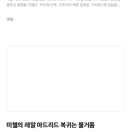
앞두고
훈련을
가졌다.
11시에
시작,
가르시아
레몬
감독은
그라운드에
모습을
보인
18명의
선수를
2개의
그룹으로
나누고
워밍업을
위해
미니
게임을
하게
했다.
훈련에는
레알
마드리드
B의
하비
가르시아와
호사가
참가,
하비
가르시아는
댓글 -
지단과
함께
러닝으로
훈련을
시작했다.
가스파르
피지컬
코치가
피지컬
트레이닝을
지휘했고
골대를
사용한
경기를
갖고
훈련을
종료했다.
3
-
황색팀:
카시야스;
미첼
살가도(1),
사무엘,
호베르투
카를루스;
피구(1),
호사,
하비
가르시아;
라울,
오웬(1).
4
-
흰색팀:
디에고;
메히아,
파본,
라울
브라보(1);
이반
엘게라,
셀라데스(1),
베컴(1),
지단;
모리엔테스(1).
한편
이날
훈련에서
구티가
나쁜
뉴스를
가져
왔다.
예기치
못한
위장염으로
소집
선수
명단에는
포함되었지만
데포르티보전
출장이
불투명하게
되었기
때문이다.
그밖에
부상중인
호나우두,
솔라리,
세사르,
우드게이트,
보르하는
산마르틴
트레이너와
함께
그라운드에서
훈련을
가졌다.오른쪽
무릎을
다친
솔라리는
이번
주
전체
훈련에
참가할
예정이다.
소집
선수
명단
(對
데포르티보)
골키퍼
카시야스,
디에고
로페스.
/
디펜더
살가도,
호베르투
카를루스,
사무엘,
라울
브라보,
파본,
메히아.
미드필더
엘게라,
피구,
베컴,
지단,
셀라데스,
구티,
호사,
하비
가르시아.
/
포워드
라울,
모리엔테스,
오웬.
/
결장
호나우두,
솔라리,
세사르,
우드게이트,
보르하.
(부상)
예상
선발
라인업
(對
데포르티보)
카시야스
/
호베르투
카를루스,
사무엘,
엘게라,
살가도
/
셀라데스,
베컴
/
지단,
라울,
피구
/
오웬.
4-2-3-1.<
미첼의
레알
마드리드
복귀는
물거품