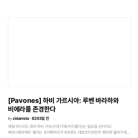
디렉터
에밀리오
부트라게뇨에게는
칭찬의
말을
보냈다.
\"이
일을
이어갈
훌륭한
인재로
적임자이다.
플로렌티노
페레스
회장의
한쪽
팔로
딱
맞다.
조언을
한다면
일에
냉정하게
대처해야
한다는
것이다.\"
그리고
라울의
부진에
대해서
\"그는
매우
복잡한
시기을
보내고
있다.
책임감이
강한
선수이고
레알
마드리드에
강한
애착을
갖고
있다.
1군에서
10년을
맞는
라울은
한층
더
경험을
쌓아
세계
최고의
선수가
될
것이다.
로마전의
모습처럼
본래의
라울로
돌아올
피룡가
있다.
지금은
정신적이나
육체적으로
피곤한
상태이지만
재능은
그대로이기
때문에
다시
좋아지는
것도
시간문제다.\"고
말했다.
한편
호세
안토니오
카마초의
사임이
팀을
악화시킨다고
생각하지
않는
것
같았다.
\"카마초의
사임은
클럽에
있어
좋았다고
말하기
어렵다.
클럽에
큰
불안을
가져왔다.
어쨌든
지금은
마리아노에게
찬스를
줄
필요가
있다.
가르시아
라몬도
클럽을
잘
알고
있고
지지를
얻고
있다.\"
\"바르셀로나와는
아직
6점차이다.
시즌은
길기
때문에
위기감을
느낄
필요는
없다.
가능한
빨리
레알
마드리드를
둘러
싸고
있는
이
나쁜
상황에서
탈출하는
것이
열쇠가
될
것이다.\"<
[Pavones]
하비
가르시아:
루벤
바라하와
비에라를
존경한다
by
zidanista · 8293일 전
레알
마드리드
B의
하비
가르시아(17세/미드필더)는
일요일
산티아고
베르나베우에서
열리는
프리메라리가
6라운드
데포르티보전의
벤치에
들어가게