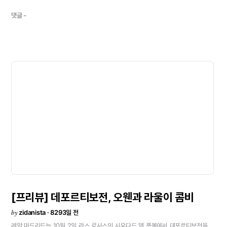
지금까지
클럽에
공헌한
것에
충분히
만족하고
앞으로도
그렇게
할
수
있다고
믿고
있다.
그래서
클럽에
남았다.
불평하기
위해
클럽에
남은
것은
아니다.
오웬의
댓글 -
굉장함은
이제
와서
말할
필요도
없다.
어제
오웬의
기용은
그의
스피드를
살리기
위해서
였다.
또한
그는
회장의
희망이
있는
선수니까
회장도
기뻐하지
않을까?
나는
이
상황을
극복하기
이해
어떻게
하면
되는지
알고
있다.
노력하며
찬스를
기다리겠다.
스타팅
멤버만
생각하는
것은
내
일이
아니기도
하다.\"고
대답했다.
호화로운
선수들을
가진
레알
마드리드지만,
지금까지
기대만큼의
성적은
보이지
못하고
있다.
\"어제
데포르티보전에서도
찬스는
있었지만
골만이
들어가지
않았다.
수비도
안정되고
있기
때문에
지금부터는
좀
더
찬스를
만들
수
있도록
해야한다.
또
골을
넣으려면
약간의
운도
필요한데,
지금은
그
운도
좀
따라주지
않는다고
생각한다.\"
6라운드를
마친
현재
바르셀로나는
6점이나
앞서
선두에
서고
있다.
\"아직
우리들은
상위
팀과
같이
최상의
폼에
이르지
못하고
있다.
하지만
리가는
시작된지
얼마
안되었다.
아직
시간은
있다.
지금부터
충분히
반격할
수
있다.\"
마지막으로
리투아니아,
벨기에전에
임하는
스페인
대표팀에서
빠진
것에
대해
\"대표팀
감독은
컨디션이
좋은
선수나
감독이
지켜본
선수를
선발하는게
보통이다.
그러므로
팀에서
뛰지
못하고
있는
내가
팀에서
빠지는
것도
이상한
일은
아니다.
그러므로
부름받을
수
있도록
팀에서
플레이로
어필할
뿐이다.\"고
말했다.<
[프리뷰]
데포르티보전,
오웬과
라울이
콤비
by
zidanista · 8293일 전
레알
마드리드는
10월
2일
라스
로사스의
시우다드
델
풋볼에서
데포르티보전을