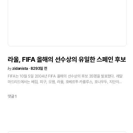
라울,
FIFA
올해의
선수상의
유일한
스페인
후보
by
zidanista · 8293일 전
FIFA는
10월
5일
2004년
FIFA
올해의
선수상의
후보
35명을
발표했다.
레알
마드리드에서는
베컴,
피구,
오웬,
라울,
호베르투
카를루스,
호나우두,
지단이
이름을
올렸다.
2004년의
FIFA
올해의
선수상은
12월
20일
취리히에서
발표된다.
라울은
스페인
선수로
유일하게
후보로
선정되었다.
2004
FIFA
올해의
댓글 1
선수상
후보
명단
Adriano
(Inter
de
Milán)
Roberto
Ayala
(Valencia)
Michael
Ballack
(Bayern
Múnich)
Milan
Baros
(Liverpool)
David
Beckham
(Real
Madrid)
Gianluigi
Buffon
(Juventus)
Cafú
(Milan)
Cristiano
Ronaldo
(Manchester
United)
Deco
(Barcelona)
Didier
Drogba
(Chelsea)
Samuel
Eto\'o
(Barcelona)
Luis
Figo
(Real
Madrid)
Steven
Gerrard
(Liverpool)
Ryan
Giggs
(Manchester
United)
Thierry
Henry
(Arsenal)
Zlatan
Ibrahimovic
(Juventus)