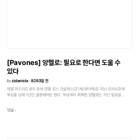
드림팀을
구성하게
되었다.\"
시즌
분석
\"아직
시즌이
시작한지
한
27살이고
호나우두는
28살이다.
그들의
사이클이
벌써
끝났다고
사실이지만
계약
기간을
완수할
수
있는
상태이다.
그리고계약이
생각하는
방식이다.또한
지단이
명예
회장인
알프레도
디
스테파노
남아주었으면
하는
생각도
있다.\"
\"이번
시즌에
우드게이트,
오웬,
영입되었다.
이렇게
새로운
선수를
영입하는
일정한
변혁은
팀의
본다고
해도
나는
같은
말을
할
것이다.
아직
한
달밖에
뛰지
않았을
것을
달성하기
위해
뛰길
원하고
있다.\"
카마초와
가르시아
레몬
\
끼쳤다.3경기만에
떠난
것이
평범한
일은
아니지만,
중요한
것은
[Pavones]
앙헬로:
필요로
한다면
도울
수
신속히단호한
결단을
내렸다.
카마초의
사임이
우리에게
상처가
되
프로젝트를
이어
가는
것에
감사한다.
또한
선수들을
관리하는
그
있다
\"난
항상
정치와
스포츠,
그리고
축구
클럽을
분리한다.
우리는
플
by
zidanista · 8293일 전
전세계
팬들의
마음속으로
다가가는
것을
바라고
있다.
첫
번째
위
레알
마드리드
B의
호세
앙헬
로스
곤살레스(21세/센터백)은
지난
프리시즌에
균형적인
모습으로
직면할
필요가
있다.때문에
우리의모델을
버리
부상을
당해
1년간
결장해야만
했다.
부상에서
회복한
앙헬로는
지난
일요일
위한최선의
무기다.
레알
마드리드라고
해서
간과할
것은
없기
때문
세군다리가
B의
그룹I
6라운드
아틀레티코
마드리드
B전에
선발
출장,
선취골을
선수들은
지칠대로
지쳐
끝났다.
모든
경기에서
이기길
원했지만
넣으면
팀의
6연승에
공헌했다.(레알
마드리드
B는
어웨이에서
아틀레티코
댓글 -
축구선수
일
뿐이었다.
또
다른
해,나쁜
시작을
했지만타이틀의
향
마드리드B에
20년만의
승리)
-
선발
출장에
골까지
넣으며
복귀했다.
\"그렇다.
향상된
적도
있었다.\"<
불만을
말할
수
없을
것이다.
지난
시즌의
부상과
함께
올해도
그다지
좋지
못했다.
하지만
골은
최고다.
머리속으로
많은
생각이
오갔다.\"
-
무엇때문인가.
\"무릎
부상등의
불운에서
지금의
나는
정말
믿을
수
없었다.
골은
나를
도와준
모두에게
바친다.
가족이나
친구,
모든
사람에게…\"
-
어웨이의
아틀레티코전의
기대가