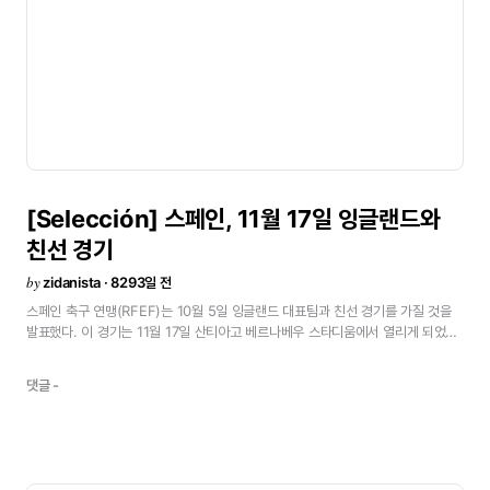
달
밖에
되지
않은
분석이다..
라울은
생각하지
않는다.
다른
선수들은
30대인게
끝나면
다른
선수들이
올
것이다.
이게
우리가
처럼
레알
마드리드에서
은퇴해
계속
사무엘과
같은
새로운
선수들이
또
다른
성공이다.
지금의
바르셀로나를
뿐이지만,
그들은
열의를
가지고
무언가
큰
"카마초의
사임은클럽에
많은
영향을
개인적인
문제가
아니기
때문에
클럽은
[Selección]
스페인,
11월
17일
잉글랜드와
었지만,
가르시아
레몬이
계속
우리의
의
\'재능\'을
기대하고
있다.\"
정치와
스포츠
친선
경기
레이,
결속,
희생
정신등의
메시지를
통해
by
zidanista · 8293일 전
기를
만났지만
모든
문제는
현실적이고
스페인
축구
연맹(RFEF)는
10월
5일
잉글랜드
대표팀과
친선
경기를
가질
것을
지
않을
것이다.
이것에
압박에서
벗어나기
발표했다.
이
경기는
11월
17일
산티아고
베르나베우
스타디움에서
열리게
되었다.
이다.\"
낙관적인
메시지
\"지난
해,
스페인
대표팀이
산티아고
베르나베우에서
경기를
갖는
것은
2000년
10월
7일
선수들은
슈퍼맨이
아닌
그저
위대한
2002년
월드컵
유럽
예선의
이스라엘전
이후
처음이다.
덧붙여
아틀레티코
댓글 -
방이
결정되는
5월까지
점점
컨디션을
올려
마드리드의
비센테
칼데론
스타디움에서는
2003년
4월
30일
에콰도르와
친선
경기가
있었다.<