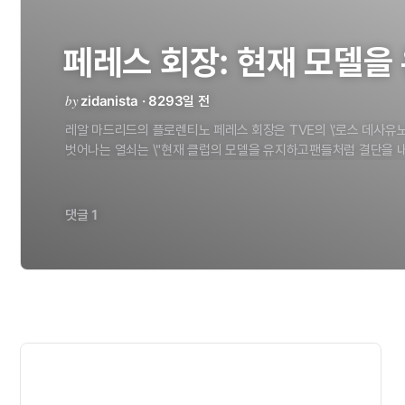
페레스
회장:
현재
모델을
by
zidanista · 8293일 전
레알
마드리드의
플로렌티노
페레스
회장은
TVE의
\'로스
데사유노
벗어나는
열쇠는
\"현재
클럽의
모델을
유지하고팬들처럼
결단을
\"좋은
모습으로
승리해
점진적으로
개성을
개발해야
한다.
현재
많
운이
나쁜
경우가
많았을
뿐이다.
그리고
세계
최고의
수비수들을
밸런스가
완성될
것이다.\"고
덧붙였다.
팀의
프로
정신
\"레알
마드
댓글 1
전념하는
대단한
프로
정신을
가지고
있다.
휴가중
공개적인
활동
주위에서
일어나는
일은
큰
반향을
낳는다.
축구
선수는
축구에만
클럽의
모델
\"레알
마드리드는
지금의
모델로
최근
4년동안
7개
높은
수준의
요구를
받게
되었고,
그것은
가끔
우리의
현실감을
잃
내리지
않고
냉정한
판단을
내리는
것이다.\"
\"난
어렸을
때
본
것
하지는
않는다.
산티아고
베르나베우도
같았다.
최고의
선수들을
산티아고
베르나베우나
레이몬드
코파는
클럽을떠났지만
대신
다
이어진다.\"
클럽의
경영
\"사람들은
보통
스포츠계에서
비즈니스
그것은
사실이
아니다.
거대
기업이
최고의
기계에
투자하는
것
처럼