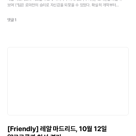
보며
\"팀은
로마전의
승리로
자신감을
되찾을
수
있었다.
확실히
개막부터
경기력이
최고라
할
수
없지만,
사람들이
말하는
것처럼
심하지는
않았다.
때문에
로마전과
같은
경기를
보여주는
것이
필요했다.
아직
선수들은
최고의
레벨에
댓글 1
도달하지
못하고
있지만,
그
경기에서는
좋은
플레이로
승리해
팬들에게
메세지를
보낼
수
있었다.
지금
팀은
좋은
분위기다.\"고
말했다.
또한
가르시아
레몬
감독과
주장
라울에
대해
\"개인적으로도
지금은
상승세라고
말할
수
있다.
감독은
나를
신뢰해주며
라울에
대해서는
더
이상
말할
것도
없다.
그는
클럽의
상징이며
팀의
주장이다.
그의
실력을
의심하는
사람은
없었다.\"고
말했다.
이번
주말의
데포르티보전에
대해서는
\"데포르티보도
우리
처럼
좋지
못한
상황이
있었기
때문에
승리를
위해
올
것이다.
그들의
상태는
좋지
못하지만
그것에서
빠져나가기
위해
필사적으로
덤빌
것이다.
간단한
경기가
아니다.\"고
어려운
경기를
예상했다.
마지막으로
카마초의
사임에
대해
\"카마초의
훈련
방법에
조금의
의문은
있었지만,
선수들은
프로이기
때문에
그를
따랐다.
사임에
대해
말할
수
있는
가장
적당한
인물은
카마초
자신이다.
사임은
그
자신이
결정한
것이지
선수들이
부추기지는
않았다.\"고
답하며기자
회견을
끝냈다.<
[Friendly]
레알
마드리드,
10월
12일