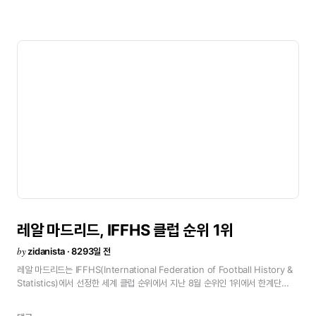
레알
마드리드,
IFFHS
클럽
순위
1위
by
zidanista · 8293일 전
레알
마드리드는
IFFHS(International
Federation
of
Football
History
&
Statistics)에서
선정한
세계
클럽
순위에서
지난
8월
순위인
1위에서
한계단
하락해
2위를
기록했다.
1.
(3.)
Manchester
United
(Inglaterra)
284,0
2.
(1.)
Real
Madrid
(España)
283,0
3.
(2.)
Valencia
(España)
280,0
4.