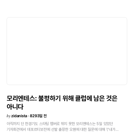
1경기
3
-
A팀:
디에고
로페스;
보르하,
파본,
메히아;
엘게라,
지단(2);
모리엔테스(1).
1
-
B팀:
카시야스;
셀라데스(1),
우드게이트,
라울
브라보;
피구;
하비
가르시아.
제
2경기
1
-
A팀:
디에고
로페스;
보르하,
파본,
메히아;
엘게라(1);
모리엔테스.
5
-
B팀:
카시야스;
셀라데스(1),
우드게이트,
라울
브라보;
피구(1),
지단(2);
하비
가르시아(2).
제
3경기
5
-
A팀:
디에고
로페스;
파본,
메히아;
엘게라,
지단(1);
모리엔테스(4).
5
-
B팀:
카시야스;
셀라데스,
우드게이트,
라울
브라보(1);
피구(2);
하비
가르시아(2).
※보르하는
볼을
보유한
팀으로
가담.
제
4경기
1
-
A팀:
디에고
로페스;
보르하,
파본,
메히아;
엘게라,
지단;
모리엔테스(1).
0
-
B팀:
카시야스;
셀라데스,
우드게이트,
라울
브라보;
피구,
하비가르시아.<
모리엔테스:
불평하기
위해
클럽에
남은
것은
아니다
by
zidanista · 8293일 전
아직까지
단
한경기도
스타팅
멤버로
뛰지
못한
모리엔테스는
5일
있었던
기자회견에서
데포르티보전에
선발
출장한
오웬에
대한
질문에
대해
\"내가