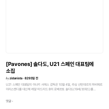
[Pavones]
솔다도,
U21
스페인
대표팀에
소집
by
zidanista · 8293일 전
U21
스페인
대표팀의
이냐키
사에스
감독은
10월
4일,
라싱
산탄데르의
하비에르
아리스멘디를
대신해
레알
마드리드
B의
로베르토
솔다도(19세/포워드)를
소집했다.
U21
스페인
대표팀은
유럽
선수권
예선
그룹
7에서
벨기에,
리투아니아와
경기를
갖는다.
벨기에전
10월
8일
무리에다스의
라
마르카
댓글 -
스타디움(칸타브리아)
리투아니아전
10월
12일
카우나스(리투아니아)<