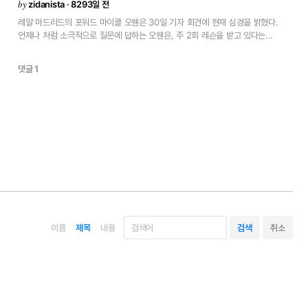
by
zidanista · 8293일 전
레알
마드리드의
포워드
마이클
오웬은
30일
기자
회견에
현재
심경을
밝혔다.
언제나
처럼
소극적으로
질문에
답하는
오웬은,
주
2회
레슨을
받고
있다는
스페인어를
해달라고
요청받으면
얼굴을
붉히기도
했다.
그러나
플레이
찬스가
주어지지
않는
상황에
대해서는
감정을
억제하면서도
성실하게
답하고
있다.
댓글 1
\"처음부터
스타팅
멤버가
될
거라고
생각하지는
않았다.
그렇지만
계속해서
플레이
찬스가
없는
것은
아쉽다.\"
그렇지만
\"언제
불만을
폭발할
것인지
그것을
따져볼
생각은
없다.\"고
야유를
담으며
불만을
감추고
있다.
\"뛰게
된다면
잘할
수
있다.
현재
별로
찬스는
없지만
이것도
축구다.
만약
연말까지
플레이
찬스가
없으면
여러
가지를
생각해
볼
것이다.
하지만
현재는
행복하다.\"
오웬이
현재
걱정하고
있는
것은
\'좀
더
플레이
하는
것과
빨리
집을
찾는
것\'이라고
말한다.
\"스페인에
와서
만족한다.
우선
날씨가
좋다.
하지만
빨리
집을
찾고
싶다.
작은
아이와
호텔
생활을
계속하기는
힘들다.\"고
코멘트.
카마초
감독의
사임에
대해서는
\"말을
모르기
때문에
동료나
신문에서
말하는
것을
몰랐다.\"고
야유,
그러나
\"나에게
있어
그의
사임은
슬픈
것이다.
하지만
우리는
프로니까
이대로
계속해
나갈
뿐이다.\"고
말했다.
훈련에
복귀할
수
있다고
생각한다.
모든
것이
잘되간다면
베티스전까지
시간이
맞을
것이다.\"<
이름
제목
내용