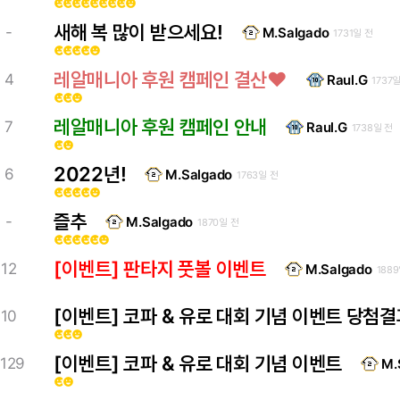
emoji_emotions
emoji_emotions
emoji_emotions
emoji_emotions
emoji_emotions
emoji_emotions
emoji_emotions
emoji_emotions
emoji_emotions
새해 복 많이 받으세요!
-
M.Salgado
1731일 전
emoji_emotions
emoji_emotions
emoji_emotions
emoji_emotions
emoji_emotions
레알매니아 후원 캠페인 결산♥
4
Raul.G
1737
emoji_emotions
emoji_emotions
emoji_emotions
레알매니아 후원 캠페인 안내
7
Raul.G
1738일 전
emoji_emotions
emoji_emotions
2022년!
6
M.Salgado
1763일 전
emoji_emotions
emoji_emotions
emoji_emotions
emoji_emotions
emoji_emotions
즐추
-
M.Salgado
1870일 전
emoji_emotions
emoji_emotions
emoji_emotions
emoji_emotions
emoji_emotions
emoji_emotions
[이벤트] 판타지 풋볼 이벤트
12
M.Salgado
188
[이벤트] 코파 & 유로 대회 기념 이벤트 당첨
10
emoji_emotions
emoji_emotions
emoji_emotions
[이벤트] 코파 & 유로 대회 기념 이벤트
129
M.
emoji_emotions
emoji_emotions