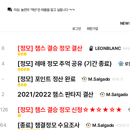
Pio
:
흐름에 몸을 맡겨보세요
question_answer
마요
:
놀란의 '액션'은 태클을 걸고 싶읍니다 ㅋㅋ
닥터 둠
:
보러가십쇼
떼오
:
아이맥스로 혼자 보러가려고 하는데
NEW 
떼오
:
오디세이 어떻슴까
로그인
회원가입
닥터 둠
:
물론 그 색체와 고집이 그지 같으면 잭 스나이더 꼴 나는거고...
라그
:
독자적인 색채와 고집도 있으면서 실적도 있고... 워커홀릭 기질도 닮았죠
닥터 둠
:
물론 놀란은 독립/예술 영화로 보기에는 규모가 크고, 액션 영화라 보기에는 생각보다 심오하거나 테넷 같이 난해해서 그런거긴 하지만...
닥터 둠
:
개인적으로 놀란, 드뇌브 같이 예술/액션 그 중간형 감독들을 선호해서 그런지, 확실히 펩이 영화로 비유하면 그쪽인 느낌이 있어요
[정모] 챔스 결승 정모 결산
6
LEONBLANC
166
흰둥이
:
ㅋㅋㅋ 그건 펩이 확실히 이기긴 하지 ㅋㅋ
emoji_emotions
emoji_emotions
emoji_emotions
Pio
:
흐름에 몸을 맡겨보세요
[정모] 레매 정모 추억 공유 (기간 종료)
4
로
emoji_emotions
emoji_emotions
emoji_emotions
emoji_emotions
[정모] 포인트 정산 완료
-
M.Salgado
167일 전
emoji_emotions
emoji_emotions
emoji_emotions
2021/2022 챔스 판타지 결산
2
M.Salgado
[정모] 챔스 결승 정모 신청☆★☆★☆★
126
emoji_emotions
[종료] 챔결정모 수요조사
64
M.Salgado
1633일 전