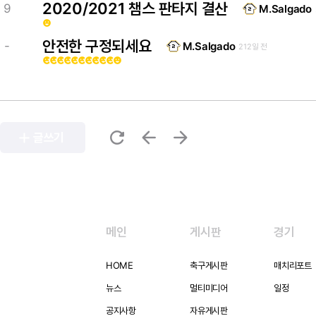
2020/2021 챔스 판타지 결산
9
M.Salgado
emoji_emotions
안전한 구정되세요
-
M.Salgado
212일 전
emoji_emotions
emoji_emotions
emoji_emotions
emoji_emotions
emoji_emotions
emoji_emotions
emoji_emotions
emoji_emotions
emoji_emotions
emoji_emotions
emoji_emotions
refresh
arrow_back
arrow_forward
add
글쓰기
메인
게시판
경기
HOME
축구게시판
매치리포트
뉴스
멀티미디어
일정
공지사항
자유게시판