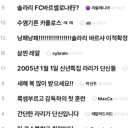
솔라리 FC바르셀로나行?
9
라울매니아
8271일 전
수염기른 카를로스 ㅋㅋ
15
sb
8272일 전
낭패낭패!!!!!!!!!!!!!!!!!솔라리 바르샤 이적
12
살찐 레알
16
cybrain
8272일 전
2005년 1월 1일 신년특집 라리가 단신들
11
새해 복 많이 받으세요!!
8
박선주
8273일 전
룩셈부르고 감독하의 첫 훈련
5
MacCa
8273일 전
간단한 라리가 단신입니다
4
레알마드리드
8273일 