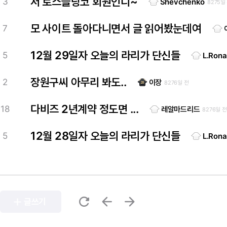
저 로스블랑코 회원인디~
3
Shevchenko
8275일
모 사이트 돌아다니면서 글 읽어봤눈데여
7
12월 29일자 오늘의 라리가 단신들
5
L.Rona
장원구씨 아무리 봐도..
2
이장
8276일 전
다비즈 2년계약 정도면 ...
18
레알마드리드
8276일 전
12월 28일자 오늘의 라리가 단신들
5
L.Rona
refresh
arrow_back
arrow_forward
add
글쓰기