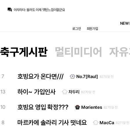
마르코 로이스
:
귈러 뭔가 나중에 수염 기를거 같은 느낌
question_answer
아자차타
:
귈러도 이제 앳된느낌이없군요
닥터 둠
:
1번은 무한도전 못친소 우승후보, 2번은 미국 콧수염 보안관, 3번은 어.... 음...
뉴스봇
:
AS) 레알 마드리드 재정 전략 공개
NEW 
흰둥이
:
ㅋㅋㅋ 저건 진짜 너무한데 ㅋㅋㅋ 근데 웃긴건 인정
로그인
회원가입
챔스3연패
:
엌ㅋㅋㅋㅋㅋㅋㅋㅋ
닥터 둠
:
www.fmkorea.com/10190343611
챔스3연패
:
와 ㄷㄷ 마지막 컷백 내주는거까지
ㅇ-ㅇ
:
치인다… 외모 물올랐어
축구게시판
멀티미디어
자유
ㅇ-ㅇ
:
m.fmkorea.com/index.php?mid=football_world&category=233499071&document_srl=10190273886
마르코 로이스
:
귈러 뭔가 나중에 수염 기를거 같은 느낌
호빙요가 온다면///
7
No.7[Raul]
8270일 전
하이~ 가입인사
13
차두리
8270일 전
호빙요 영입 확정???
10
Morientes
8270일 전
마르카에 솔라리 기사 떳네요
8
MacCa
8271일 전