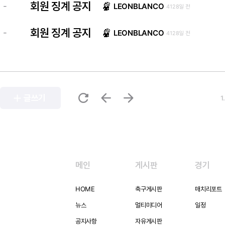
회원 징계 공지
-
LEONBLANCO
4128일 전
회원 징계 공지
-
LEONBLANCO
4128일 전
refresh
arrow_back
arrow_forward
add
글쓰기
1
메인
게시판
경기
HOME
축구게시판
매치리포트
뉴스
멀티미디어
일정
공지사항
자유게시판