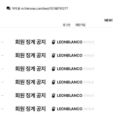
흰둥이
:
ㅋㅋㅋ 브뉴데 이게 17위임? 겨울왕국2랑 거의 비슷하다고?? 그냥 제정신이 아닌듯 ㅋㅋ
question_answer
닥터 둠
:
m.fmkorea.com/best/10188761277
닥터 둠
:
공식적으로 집계되면 17위 겨울 왕국 2(14.53억) 바로 밑
닥터 둠
:
브뉴데 흥행 에오울 컷
NEW 
맥킨
:
유니폼 고민이네요 홈 어웨이 써드 다 예뻐서
로그인
회원가입
맥킨
:
이번 시즌
닥터 둠
:
추멘은 그래도 센터백(?)이니까 그러려니 하는데
no6Redondo
:
데뷔해가 고점이었던듯합니다
마르코 로이스
:
헤나투 산체스도 20대 중반엔 축구 잘했거든요
회원 징계 공지
-
LEONBLANCO
457일 전
마르코 로이스
:
큰부상도 없었고 나이도 여전히 젊은데
흰둥이
:
ㅋㅋㅋ 브뉴데 이게 17위임? 겨울왕국2랑 거의 비슷하다고?? 그냥 제정신이 아닌듯 ㅋㅋ
회원 징계 공지
-
LEONBLANCO
469일 전
회원 징계 공지
-
LEONBLANCO
473일 전
회원 징계 공지
-
LEONBLANCO
477일 전
회원 징계 공지
-
LEONBLANCO
479일 전
회원 징계 공지
-
LEONBLANCO
487일 전