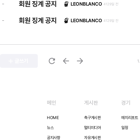
회원 징계 공지
-
LEONBLANCO
4129일 전
회원 징계 공지
-
LEONBLANCO
4129일 전
refresh
arrow_back
arrow_forward
add
글쓰기
1
메인
게시판
경기
HOME
축구게시판
매치리포트
뉴스
멀티미디어
일정
공지사항
자유게시판