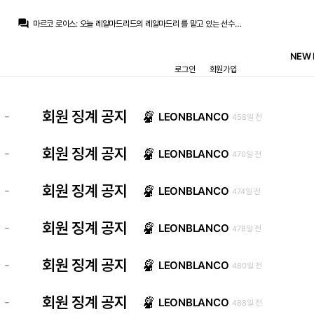
마르코 로이스
:
음바페 벨링엄 쿠쿠레야
question_answer
마르코 로이스
:
오늘 레알마드리드의 레알마드리 를 맡고 있는 선수들이 복귀합니다
초금아
:
크카모 든 뭐 비음망이든 뭔가 브랜드가 나와야 될텐데... 아직 벨발추 이러기에는 흠
초금아
:
지금 믿고갈 선수들이 흠... 저는 개인적으로 벨링엄 말고는 아직은 모르겠어요
NEW 
초금아
:
여하간 미드진이나 코어선수들을 잘 구성해야할거같아요 앞으로
로그인
회원가입
초금아
:
어디서 내부에서 세대교체가 실패했다는 진단도 돌아다닌다던데 어떤 기사였더라...
초금아
:
귀신같이 3명이 나가자마자 내리막...
La Decimoquinta
:
저런 요행과 도박식 운영이 한번 잘되버리니까 저렇게 하면 또 잘되는줄 알고 저걸 반복하면 실패할 확률이 높아지는거죠
초금아
:
물론 벨이랑 비니도 한건씩 했지만
회원 징계 공지
-
LEONBLANCO
458일 전
초금아
:
전 걍 2324는 모드리치 크로스 카르바할의 마지막 불꽃이었다고 봅니다
마르코 로이스
:
음바페 벨링엄 쿠쿠레야
회원 징계 공지
-
LEONBLANCO
470일 전
회원 징계 공지
-
LEONBLANCO
474일 전
회원 징계 공지
-
LEONBLANCO
478일 전
회원 징계 공지
-
LEONBLANCO
480일 전
회원 징계 공지
-
LEONBLANCO
488일 전