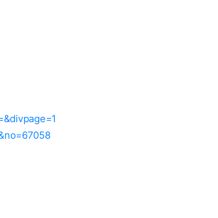
1=&divpage=1
c&no=67058