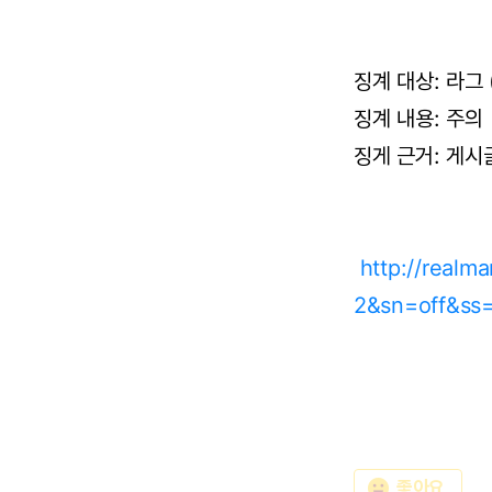
징계 대상: 라그 (i
징계 내용: 주의
징게 근거: 게시
http://real
2&sn=off&ss
emoji_emotions
좋아요