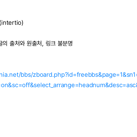
ntertio)
글의 출처와 원출처, 링크 불분명
mania.net/bbs/zboard.php?id=freebbs&page=1&sn
=on&sc=off&select_arrange=headnum&desc=as