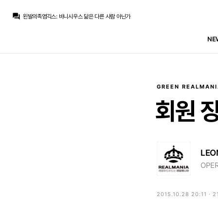
SYSTEM
:
{}
question_answer
왼발의족염긱스
:
비니시우스 닮은 다른 사람 아닌가
닥터 둠
:
하든?
M.Salgado
:
수염 길러서 무거워졌나
NE
Jude Bellingham
:
모해 후반에 들어와서 스피드가 그게 모냐
왼발의족염긱스
:
음...
닥터 둠
:
비니...
Jude Bellingham
:
이번주 주급 내놔라
SYSTEM
:
{"out":"발베르데","in":"라코스타"}
Jude Bellingham
:
비닐은 움직이는거 보면 달라진게 없네
GREEN REALMANI
SYSTEM
:
{}
회원
LEO
OPER
2015.10.28 20:11 · 