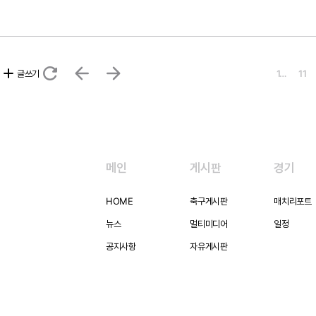
refresh
arrow_back
arrow_forward
add
글쓰기
1…
11
메인
게시판
경기
HOME
축구게시판
매치리포트
뉴스
멀티미디어
일정
공지사항
자유게시판