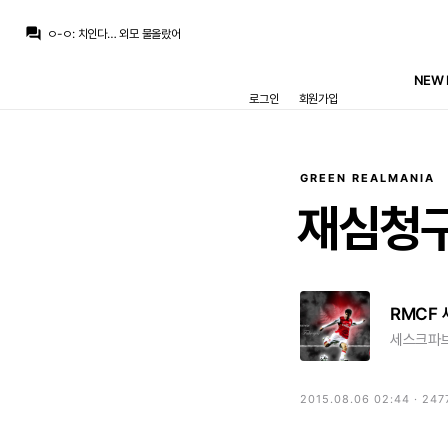
챔스3연패
:
와 ㄷㄷ 마지막 컷백 내주는거까지
question_answer
ㅇ-ㅇ
:
치인다… 외모 물올랐어
ㅇ-ㅇ
:
m.fmkorea.com/index.php?mid=football_world&category=233499071&document_srl=10190273886
뉴스봇
:
The Athletic) 축구 최악의 이적 논란 톱10
NEW 
닥터 둠
:
농담 중에 놀란이 어벤져스 찍으면 마크 러팔로가 몸무게 200킬로 넘을때까지 영화 안 찍을거라고...
로그인
회원가입
닥터 둠
:
m.fmkorea.com/best/10189536467
떼오
:
풀컨디션이면 기대되긴함
떼오
:
무리뉴 얘기로는 베실바 신체상태 낮은 상태로 출전한거라던데
떼오
:
갈릴 수 밖에 없는듯..
닥터 둠
:
기자: 브뉴데 쿠키 영상에 대해서 알고 있는 것 있습니까? / 가필드: 몰루?
GREEN REALMANIA
챔스3연패
:
와 ㄷㄷ 마지막 컷백 내주는거까지
재심청
RMCF
세스크파
2015.08.06 02:44 · 247