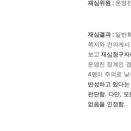
재심위원 :
운영
재심결과 :
일반
쪽지와
건의게시
보고
재심청구자
운영진
징계인
4명이
주의로
낮
반성하고
있다는
판단함.
다만,
모
없음을
인정함.