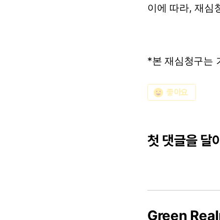
이에
따라,
재심
*본
재심청구는
emoji_emotions
좋아요
첫 댓글을 달
Green Rea