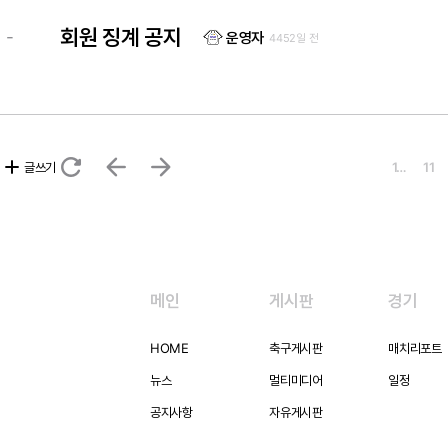
회원 징계 공지
-
운영자
4452일 전
refresh
arrow_back
arrow_forward
add
글쓰기
1…
11
메인
게시판
경기
HOME
축구게시판
매치리포트
뉴스
멀티미디어
일정
공지사항
자유게시판