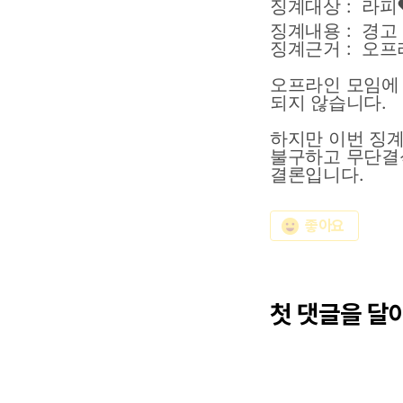
징계대상 : 라피
징계내용
:
경고
징계근거
:
오프
오프라인
모임에
되지
않습니다.
하지만
이번
징
불구하고
무단결
결론입니다.
emoji_emotions
좋아요
첫 댓글을 달