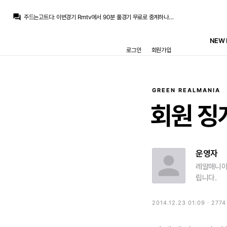
닥터 둠
:
www.fmkorea.com/best/10184918827
question_answer
주드는고트다
:
이번경기 Rmtv에서 90분 풀경기 무료로 중계하나요 전에는 전반만 중계하길래…
ㅇ-ㅇ
:
엔드릭 왜 출전하냐… 에스피 냅두고
흰둥이
:
ㅋㅋ 둠 형 배필보다 레알 경기가 더 재밌을 거 같은데 ㅋㅋ
NEW 
닥터 둠
:
아 출전하기 싫은데...
로그인
회원가입
M.Salgado
:
루닌; 둠, 조안, 리바스, 카레; 발, 빙; 브라힘, 귈레르, 시리아; 엔드릭.
뉴스봇
:
SER) 마스탄투오노, 피오렌티나 임대 확정
닥터 둠
:
아스) 이번 시즌 투볼 베-추 ㅅㄱ
닥터 둠
:
내가 이 경기를 배필을 하면서 볼 수 있을까...
M.Salgado
:
play.realmadrid.com/live/237284
GREEN REALMANIA
닥터 둠
:
www.fmkorea.com/best/10184918827
회원
징
운영자
레알매니아
립니다.
2014.12.23 01:09 · 277