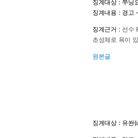
징계대상 : 쭈닝
징계내용
:
경고
징계근거
:
선수
초성체로
욕이
원본글
징계대상
:
유쏸(u