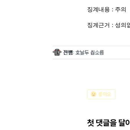
징계내용
:
주의
징계근거
:
성의
emoji_emotions
좋아요
첫 댓글을 달