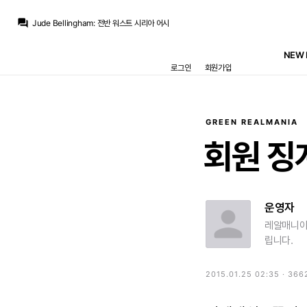
Jude Bellingham
:
브라힘도 오늘 못하는중이라 시리아랑 사이드가 답답
question_answer
Jude Bellingham
:
전반 워스트 시리아 어시
닥터 둠
:
올 ㅋ
M.Salgado
:
시리아 좀 답답하더니 크로스로 한건을
NEW 
Legend Guti
:
오늘은,왼쪽공격이안되네여
로그인
회원가입
Jude Bellingham
:
고르르르르르르르르골 리바스
SYSTEM
:
{"player":"마리오 리바스"}
M.Salgado
:
드릭아
Legend Guti
:
play.88player.top/m3u8.html?url=hls.live123.fans/live/4595159.m3u8
닥터 둠
:
스윗잔디남
GREEN REALMANIA
Jude Bellingham
:
브라힘도 오늘 못하는중이라 시리아랑 사이드가 답답
회원
징
운영자
레알매니아
립니다.
2015.01.25 02:35 · 366