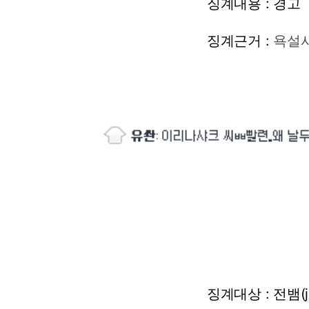
징계내용
:
경고
징계근거
:
욕설
징계대상
:
전뱀(j