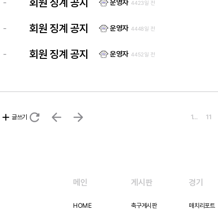
회원 징계 공지
-
운영자
4423일 전
회원 징계 공지
-
운영자
4448일 전
회원 징계 공지
-
운영자
4452일 전
refresh
arrow_back
arrow_forward
add
글쓰기
1…
11
메인
게시판
경기
HOME
축구게시판
매치리포트