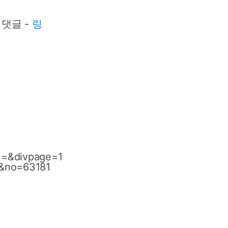
댓글 -
링
1=&divpage=1
c&no=63181