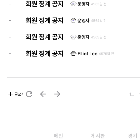
회원 징계 공지
-
운영자
4563일 전
회원 징계 공지
-
운영자
4564일 전
회원 징계 공지
-
운영자
4565일 전
회원 징계 공지
-
Elliot Lee
4575일 전
refresh
arrow_back
arrow_forward
add
글쓰기
1…
메인
게시판
경기