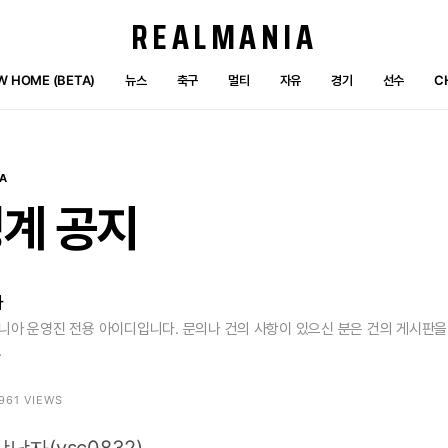
REALMANIA
W HOME (BETA)
뉴스
축구
멀티
자유
경기
선수
C
A
징계
공지
자
니아 운영진 전용 아이디입니다. 문의나 건의 사항이 있으신 분은 건의 게시판
.
4961 VIEWS