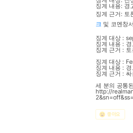
징계
대상:
천상
징계
내용:
경
징계 근거:
토론
크
및 코멘
징계
대상
:
se
징계
내용
:
경
징계
근거
:
토
징계
대상
:
Fe
징계
내용
:
경
징계
근거
:
싸
세
분의
공통
http://realm
2&sn=off&ss
emoji_emotions
좋아요