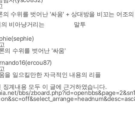
남자(ysc0832)
고
의 수위를 벗어난 '싸움' + 상대방을 비꼬는 어조의 
창서의 비아냥거리는 말투
phie(sephie)
고
론의
수위를
벗어난
'싸움'
rnando16(ercou87)
고
움을
일으킬만한
자극적인
내용의
리플
된
징계내용
모두
이
글에
근거하였습니다.
ania.net/bbs/zboard.php?id=openbbs&page=2&sn
=on&sc=off&select_arrange=headnum&desc=as