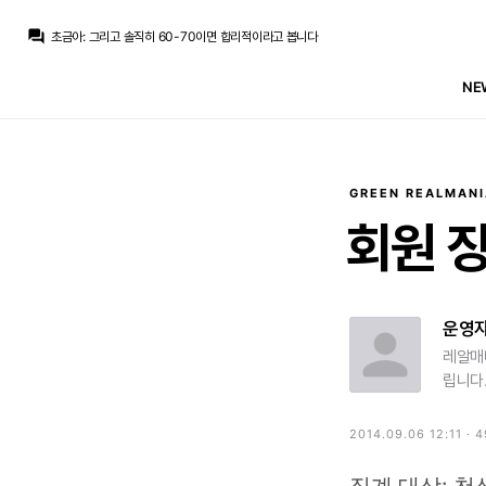
닥터 둠
:
www.fmkorea.com/best/10179913879
question_answer
초금아
:
그리고 솔직히 60-70이면 합리적이라고 봅니다
닥터 둠
:
www.fmkorea.com/best/10179883549
ㅇ-ㅇ
:
핑계되기 좋다고 생각 안드는게 190m 벌어놓고 허덕이는 바르샤보다 돈 못써? 이 얘기도 듣기 쉬워서
NE
초금아
:
걍 의지문제죠 뭐
초금아
:
6-70M이거는 재정만 놓고보면 우리랑 옆집 둘다 가능한 금액이라
La Decimoquinta
:
오히려 바르샤가 오버페이해서 영입못했다고 핑계대기 너무 좋은 상황인것도 맞아서
초금아
:
6-70M여기서 결론 날거같은데
ㅇ-ㅇ
:
쌀먹에 중독되가지고 그냥 ;;
ㅇ-ㅇ
:
50m고수한 것도 큰듯
GREEN REALMANI
닥터 둠
:
www.fmkorea.com/best/10179913879
회원
운영
레알매
립니다
2014.09.06 12:11 · 