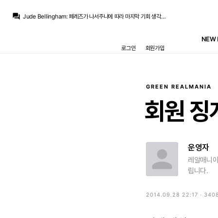
Jude Bellingham
:
레알쪽 1티어 기자들은 다 조용하네
question_answer
Jude Bellingham
:
페레즈가 나서주냐에 따라 마지막 기회 생각해볼듯
Jude Bellingham
:
바르샤가 맨시티가 요구하는 금액 맞춰주기 힘들테니 우리가 바르샤보다 더 오퍼하는수밖에
Jude Bellingham
:
일단 로드리가 바르샤, 레알 모두 가능하다고 얘기해주고
NEW 
Jude Bellingham
:
로드리로 이번 여름 이적시장 잘 마무리 하나했더니... 마지막 가장 중요한 포인트가 꼬여버리네
로그인
회원가입
Pio
:
좋긴한데 가격보고 화딱지가 나는 영입
Jude Bellingham
:
디오망데 축하해줘야 하는데 모두 로드리만 외치네 ㅋㅋ
No.5_Zidane
:
페페 알바레스) 디오망디는 레알 역사상 가장 비싼 계약이 될 것이며, 상황에 따라 €135.8M을 초과할 수 있음
Jude Bellingham
:
와 6년 재계약... 비니는 진짜 페레즈 양아들이네
No.5_Zidane
:
페페 알바레스) 비니시우스, 6년 재계약
GREEN REALMANIA
Jude Bellingham
:
레알쪽 1티어 기자들은 다 조용하네
회원
징
운영자
레알매니아
립니다.
2014.09.28 22:17 · 340