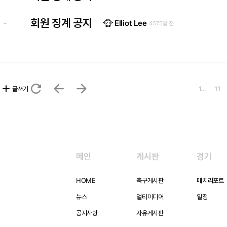
회원 징계 공지
-
Elliot Lee
4575일 전
refresh
arrow_back
arrow_forward
add
글쓰기
1…
11
메인
게시판
경기
HOME
축구게시판
매치리포트
뉴스
멀티미디어
일정
공지사항
자유게시판