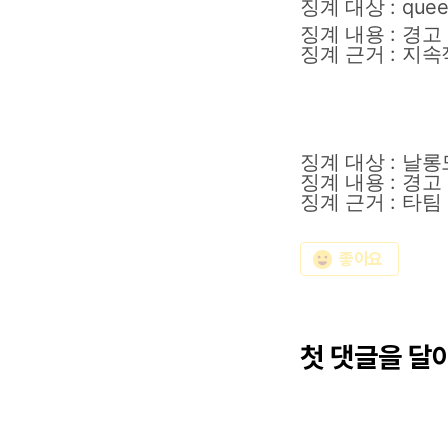
징계 대상 : queen
징계
내용
:
경고
징계
근거
:
지속
징계
대상
:
날롱도
징계
내용
:
경고
징계
근거
:
타팀
emoji_emotions
좋아요
첫 댓글을 달