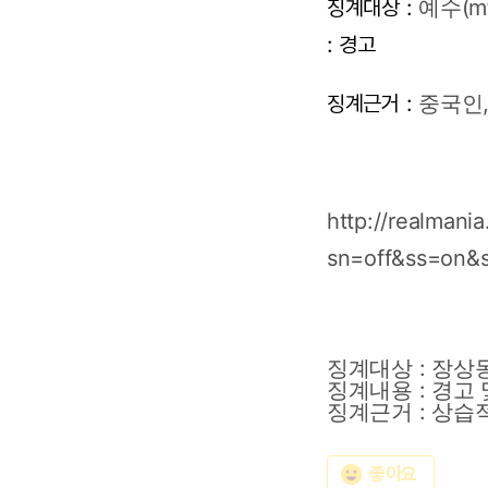
징계대상 :
예수(mf
: 경고
징계근거 :
중국인
http://realman
sn=off&ss=on&
징계대상
:
장상동
징계내용
:
경고
징계근거
:
상습
emoji_emotions
좋아요