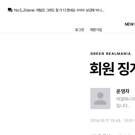
Jude Bellingham
:
그럼 뭐하나요... 볼이 돌아야 윙어도 사는데
question_answer
No.5_Zidane
:
레알은 그래도 할 거 다 했네요 수비수 보강에 비니 재계약에 윙포 추가에
Jude Bellingham
:
레알쪽 1티어 기자들은 다 조용하네
Jude Bellingham
:
페레즈가 나서주냐에 따라 마지막 기회 생각해볼듯
NEW 
Jude Bellingham
:
바르샤가 맨시티가 요구하는 금액 맞춰주기 힘들테니 우리가 바르샤보다 더 오퍼하는수밖에
로그인
회원가입
Jude Bellingham
:
일단 로드리가 바르샤, 레알 모두 가능하다고 얘기해주고
Jude Bellingham
:
로드리로 이번 여름 이적시장 잘 마무리 하나했더니... 마지막 가장 중요한 포인트가 꼬여버리네
Pio
:
좋긴한데 가격보고 화딱지가 나는 영입
Jude Bellingham
:
디오망데 축하해줘야 하는데 모두 로드리만 외치네 ㅋㅋ
No.5_Zidane
:
페페 알바레스) 디오망디는 레알 역사상 가장 비싼 계약이 될 것이며, 상황에 따라 €135.8M을 초과할 수 있음
GREEN REALMANIA
Jude Bellingham
:
그럼 뭐하나요... 볼이 돌아야 윙어도 사는데
회원
징
운영자
레알매니아
립니다.
2014.10.17 15:45 · 3131