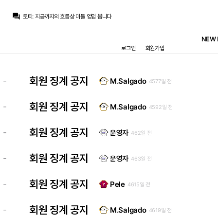
닥터 둠
:
국왕이 꼬마팬이라 국왕컵에서 죽 쑤는게 아닐까라는 작은 개드립을...
question_answer
토티
:
지금까지의 흐름상 미들 영입 봅니다
베르스타펜
:
ㅠㅠ
베르스타펜
:
차라리 이게 그림이 더 낫다
NEW 
베르스타펜
:
행복회로 돌려보면 내년에 니코파스 복귀+ 로드리 자계 영입
로그인
회원가입
라그
:
2부에서 구르던 프란도 긴장해서 4부에 털리는건 선수탓일지 팀탓일지 감독 탓일지...
아자차타
:
4부리그에 비비는건 어떻게 실드가 아노디는
베르스타펜
:
트레블이 참 어려운건데 바르샤는 두번이나..
베르스타펜
:
국왕컵을 들면 리그를 못 들고…
회원 징계 공지
-
M.Salgado
4577일 전
강망고
:
국왕컵이 문제긴 하죠..
닥터 둠
:
국왕이 꼬마팬이라 국왕컵에서 죽 쑤는게 아닐까라는 작은 개드립을...
회원 징계 공지
-
M.Salgado
4592일 전
회원 징계 공지
-
운영자
462일 전
회원 징계 공지
-
운영자
463일 전
회원 징계 공지
-
Pele
4615일 전
회원 징계 공지
-
M.Salgado
4619일 전