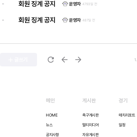
회원 징계 공지
-
운영자
4793일 전
회원 징계 공지
-
운영자
487일 전
refresh
arrow_back
arrow_forward
add
글쓰기
1
메인
게시판
경기
HOME
축구게시판
매치리포트
뉴스
멀티미디어
일정
공지사항
자유게시판