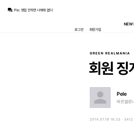
마르코 로이스
:
벨추발 돌려보다가 영 안되면 베실바 들어갈 가능성이 높을거 같네요
question_answer
Pio
:
영입 안하면 너밖에 없다
Pio
:
귈러야 피지컬 좀 키워라
Only one
:
놀드 이번에 월드컵도안갔겠다 잘좀하자...
NEW 
마르코 로이스
:
챗지피티 왈 “벨추발 잘 돌아가려면 디오망데와 트렌트가 핵심”
로그인
회원가입
BLACKBOX
:
내 로드리 내놔
닥터 둠
:
어... 우리 윈터솔져 아저씨 배트맨 2에서 하비 덴트 아닌거 같은...
닥터 둠
:
브뉴데 미국 흥행 성적은 동일한 주 차 기준으로 깨어난 포스보다 1.15억 더 좋아서 추세 유지만 되면 미국 최초 10억 달러도 가능
닥터 둠
:
오디세이도 11억 달러 달성하면서 놀란 최고 흥행작 등극
San Iker
:
오디세이랑 개봉 시기가 겹치는 구간이 있었어서 이 정도로 흥행이 대박날 줄은 몰랐는데 소니도 마블도 싱글벙글 하겠네요 ㅋ
GREEN REALMANIA
마르코 로이스
:
벨추발 돌려보다가 영 안되면 베실바 들어갈 가능성이 높을거 같네요
회원
징
Pele
바르셀로나
2014.07.19 16:33 · 341