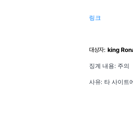
링크
대상자:
king Ron
징계 내용: 주의
사유: 타 사이트